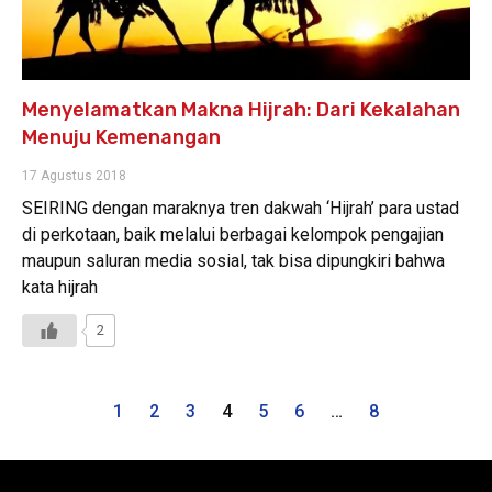
Menyelamatkan Makna Hijrah: Dari Kekalahan
Menuju Kemenangan
17 Agustus 2018
SEIRING dengan maraknya tren dakwah ‘Hijrah’ para ustad
di perkotaan, baik melalui berbagai kelompok pengajian
maupun saluran media sosial, tak bisa dipungkiri bahwa
kata hijrah
2
1
2
3
4
5
6
…
8