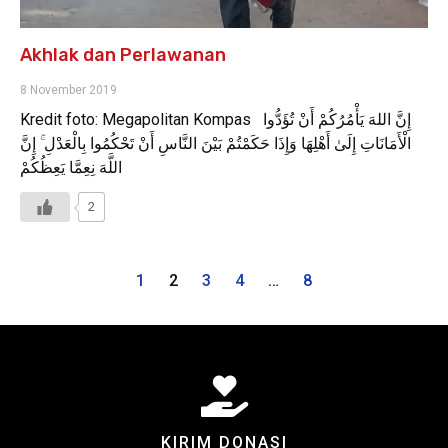
Akhlak dan Perlawanan
8 November 2019
Kredit foto: Megapolitan Kompas إِنَّ اللهَ يَأْمُرُكُمْ أَنْ تُؤَدُّوا
الْأَمَانَاتِ إِلَىٰ أَهْلِهَا وَإِذَا حَكَمْتُمْ بَيْنَ النَّاسِ أَنْ تَحْكُمُوا بِالْعَدْلِ ۚ إِنَّ
اللَّهَ نِعِمَّا يَعِظُكُمْ
2
1
2
3
4
…
8
KIRIM DONASI