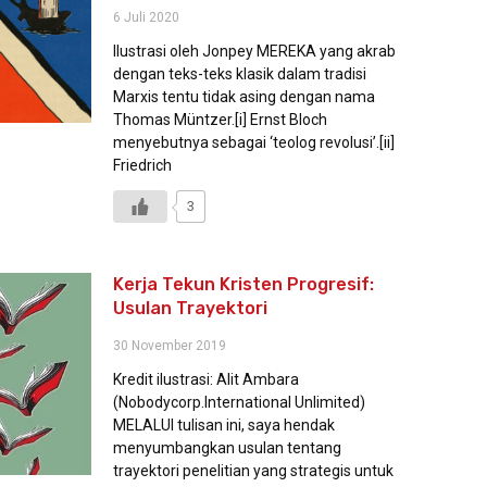
6 Juli 2020
Ilustrasi oleh Jonpey MEREKA yang akrab
dengan teks-teks klasik dalam tradisi
Marxis tentu tidak asing dengan nama
Thomas Müntzer.[i] Ernst Bloch
menyebutnya sebagai ‘teolog revolusi’.[ii]
Friedrich
3
Kerja Tekun Kristen Progresif:
Usulan Trayektori
30 November 2019
Kredit ilustrasi: Alit Ambara
(Nobodycorp.International Unlimited)
MELALUI tulisan ini, saya hendak
menyumbangkan usulan tentang
trayektori penelitian yang strategis untuk