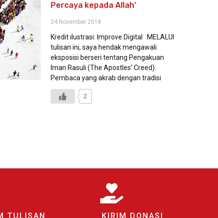
Percaya kepada Allah’
24 November 2018
Kredit ilustrasi: Improve Digital MELALUI
tulisan ini, saya hendak mengawali
eksposisi berseri tentang Pengakuan
Iman Rasuli (The Apostles’ Creed).
Pembaca yang akrab dengan tradisi
2
M TULISAN
KIRIM DONASI