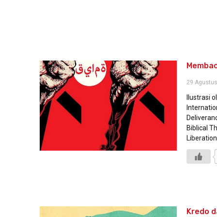
Membaca
29 Agustus
Ilustrasi 
Internatio
Deliveran
Biblical T
Liberation
Kredo d