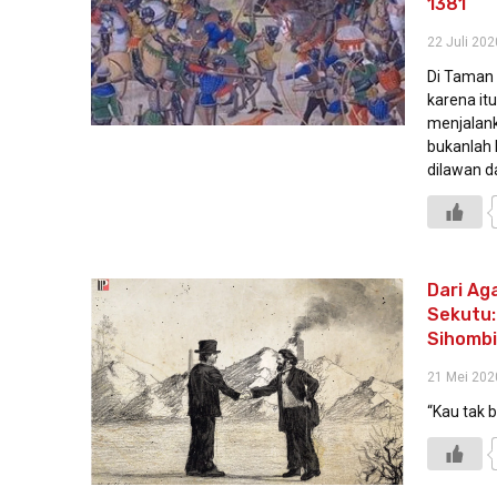
1381
22 Juli 202
Di Taman 
karena it
menjalan
bukanlah 
dilawan d
Dari Ag
Sekutu: 
Sihomb
21 Mei 202
“Kau tak b