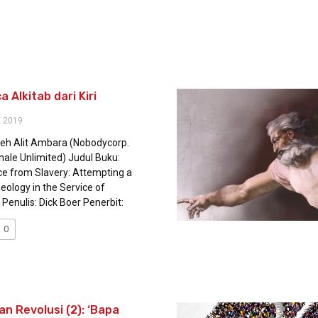
 Alkitab dari Kiri
 2019
oleh Alit Ambara (Nobodycorp.
nale Unlimited) Judul Buku:
ce from Slavery: Attempting a
heology in the Service of
 Penulis: Dick Boer Penerbit:
0
an Revolusi (2): ‘Bapa