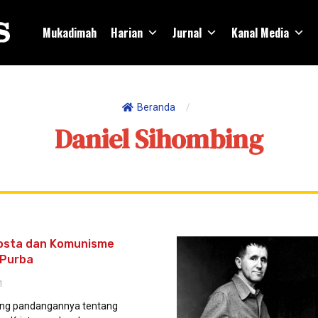
Mukadimah
Harian
Jurnal
Kanal Media
Beranda
/
Daniel Sihombing
osta dan Komunisme
 Purba
1
ang pandangannya tentang