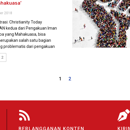
ahakuasa’
er 2018
strasi: Christianity Today
N kedua dari Pengakuan Iman
apa yang Mahakuasa, bisa
merupakan salah satu bagian
ng problematis dari pengakuan
2
1
2
BERLANGGANAN KONTEN
KIRI