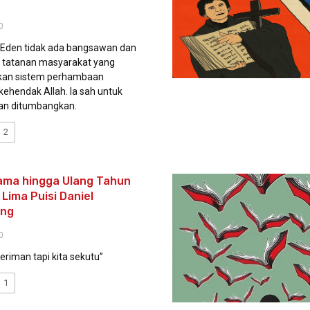
0
Eden tidak ada bangsawan dan
u tatanan masyarakat yang
kan sistem perhambaan
kehendak Allah. Ia sah untuk
an ditumbangkan.
2
ama hingga Ulang Tahun
Lima Puisi Daniel
ing
0
eriman tapi kita sekutu”
1