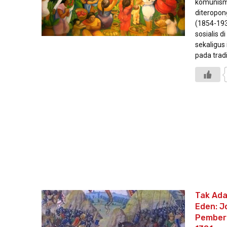
komunisme
diteropong
(1854-193
sosialis 
sekaligus
pada tradi
Tak Ad
Eden: J
Pembero