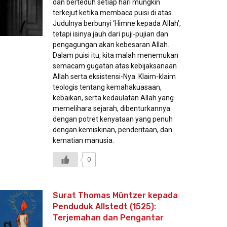
dan berteduh setiap hari mungkin
terkejut ketika membaca puisi di atas.
Judulnya berbunyi ‘Himne kepada Allah’,
tetapi isinya jauh dari puji-pujian dan
pengagungan akan kebesaran Allah.
Dalam puisi itu, kita malah menemukan
semacam gugatan atas kebijaksanaan
Allah serta eksistensi-Nya. Klaim-klaim
teologis tentang kemahakuasaan,
kebaikan, serta kedaulatan Allah yang
memelihara sejarah, dibenturkannya
dengan potret kenyataan yang penuh
dengan kemiskinan, penderitaan, dan
kematian manusia.
0
Surat Thomas Müntzer kepada
Penduduk Allstedt (1525):
Terjemahan dan Pengantar