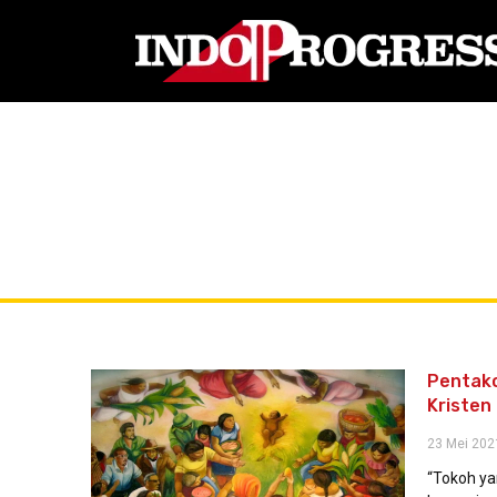
Pentak
Kristen
23 Mei 202
“Tokoh y