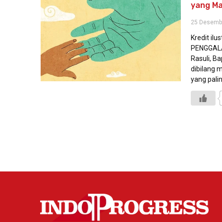
yang M
25 Desemb
Kredit ilu
PENGGALA
Rasuli, B
dibilang 
yang pali