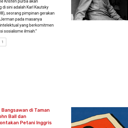
 Kristen purba akan
 di sini adalah Karl Kautsky
8), seorang pimpinan gerakan
di Jerman pada masanya
 intelektual yang berkomitmen
si sosialisme ilmiah.”
1
a Bangsawan di Taman
ohn Ball dan
ntakan Petani Inggris