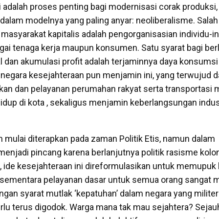
 adalah proses penting bagi modernisasi corak produksi,
 dalam modelnya yang paling anyar: neoliberalisme. Salah
 masyarakat kapitalis adalah pengorganisasian individu-i
agai tenaga kerja maupun konsumen. Satu syarat bagi be
l dan akumulasi profit adalah terjaminnya daya konsumsi 
de negara kesejahteraan pun menjamin ini, yang terwujud 
ijakan dan pelayanan perumahan rakyat serta transportasi
p di kota , sekaligus menjamin keberlangsungan indust
n mulai diterapkan pada zaman Politik Etis, namun dalam
enjadi pincang karena berlanjutnya politik rasisme kolon
, ide kesejahteraan ini direformulasikan untuk memupu
sementara pelayanan dasar untuk semua orang sangat m
gan syarat mutlak ‘kepatuhan’ dalam negara yang militeri
rlu terus digodok. Warga mana tak mau sejahtera? Sejau