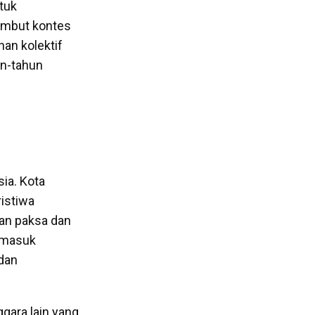
tuk
yambut kontes
an kolektif
un-tahun
ia. Kota
istiwa
ran paksa dan
ermasuk
 dan
ggara lain yang