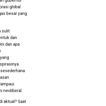
ari gubernur
rasi global
ugas besar yang
 sulit
bentuk dan
ini dan apa
e
 yang
spirasinya
k sesederhana
gasan
elampaui
neoliberal.
i aktual? Saat