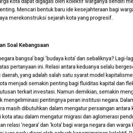
rga kota dapat digagas oleh kolektif warganya sendiri m
enting. Mencari bentuk baru ide kesejahteraan bagi warg
paya merekonstruksi sejarah kota yang progresif.
dan Soal Kebangsaan
egara bangsa’ bagi ‘budaya kota’ dan sebaliknya? Lagi-lag
tas pertanyaan ini. Relasi antara keduanya selalu berges
daerah, yang adalah salah satu syarat model kapitalisme 
kota menjadi semakin penting bagi fluiditas kapital dan flek
utusan terkait investasi. Namun demikian, semakin men
idak mengeliminasi pentingnya peran institusi negara. Dala
ara masih dibutuhkan dalam mengatur persaingan antara
i kota atau dalam mengatur migrasi dan aglomerasi pen
an relasi ‘negara’ dan ‘kota’ bagi warga negara dan warg