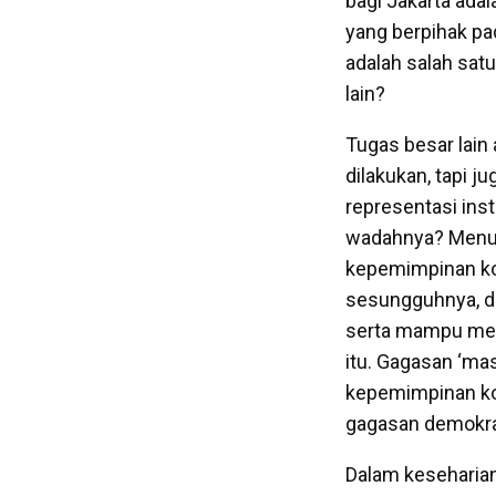
bagi Jakarta adal
yang berpihak pa
adalah salah sat
lain?
Tugas besar lain 
dilakukan, tapi j
representasi inst
wadahnya? Menuru
kepemimpinan kol
sesungguhnya, d
serta mampu men
itu. Gagasan ‘mas
kepemimpinan kol
gagasan demokra
Dalam keseharian