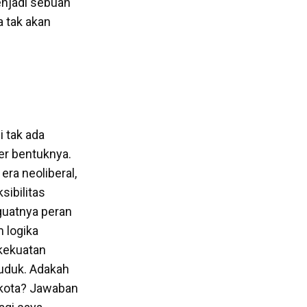
enjadi sebuah
a tak akan
i tak ada
er bentuknya.
era neoliberal,
sibilitas
guatnya peran
m logika
 kekuatan
duduk. Adakah
a kota? Jawaban