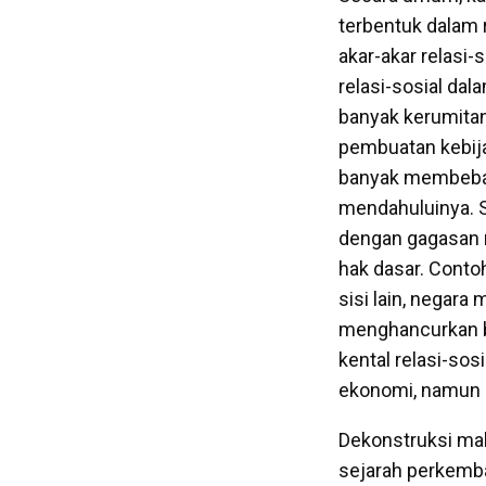
terbentuk dalam 
akar-akar relasi-
relasi-sosial da
banyak kerumitan,
pembuatan kebija
banyak membebas
mendahuluinya. S
dengan gagasan 
hak dasar. Conto
sisi lain, negara
menghancurkan b
kental relasi-sos
ekonomi, namun
Dekonstruksi mak
sejarah perkemban