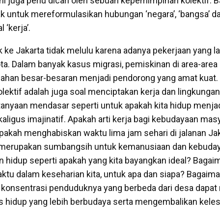
ni juga perlu dicari oleh sebuah kepemimpinan kolektif. B
untuk mereformulasikan hubungan ‘negara’, ‘bangsa’ dan
 ‘kerja’.
 ke Jakarta tidak melulu karena adanya pekerjaan yang l
ota. Dalam banyak kasus migrasi, pemiskinan di area-are
lahan besar-besaran menjadi pendorong yang amat kuat.
ektif adalah juga soal menciptakan kerja dan lingkungan
ertanyaan mendasar seperti untuk apakah kita hidup menja
kaligus imajinatif. Apakah arti kerja bagi kebudayaan masy
kah menghabiskan waktu lima jam sehari di jalanan Jak
 merupakan sumbangsih untuk kemanusiaan dan kebuday
 hidup seperti apakah yang kita bayangkan ideal? Bagai
u dalam keseharian kita, untuk apa dan siapa? Bagaima
 konsentrasi penduduknya yang berbeda dari desa dapat 
s hidup yang lebih berbudaya serta mengembalikan keles