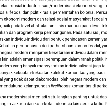
relasi-sosial industrialisasi/modernisasi ekonomi yang t
sosial feodal dan politik rasis pemerintahan kolonial. Per
lam ekonomi modern dan relasi-sosial masyarakat feoda
 baik pada level abstraksi-analisis maupun pada level te
kan dan program kerja pembangunan. Pada satu sisi, mo
kan individu-individu dari bentuk penindasan zaman ya
ebutlah pembebasan dari perhambaan zaman feodal, yan
negara modern menjamin kesetaraan individu dalam men
h lain adalah emansipasi perempuan dalam ranah politik.
 modern yang banyak mensyaratkan individualisasi juga te
anyak kekuatan-kekuatan kolektif komunitas yang pada
ial yang tidak dapat diakomodasi oleh negara modern dan i
 mendukung kelangsungan
livelihoods
komunitas di perko
na modernisasi menjadi satu langkah penting untuk dap
gan Jakarta dan kota-kota Indonesia lain secara kritis. 