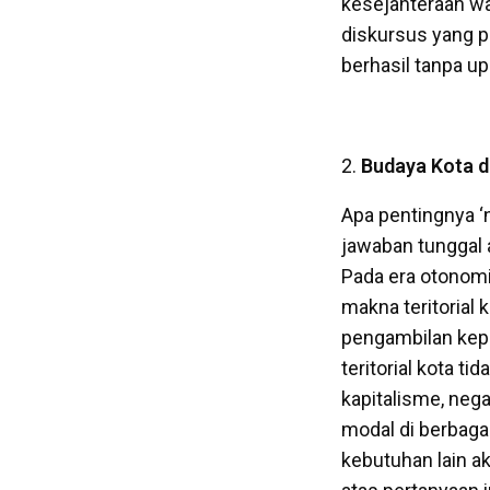
kesejahteraan wa
diskursus yang p
berhasil tanpa u
Budaya Kota 
Apa pentingnya ‘n
jawaban tunggal a
Pada era otonomi 
makna teritorial 
pengambilan kep
teritorial kota t
kapitalisme, neg
modal di berbaga
kebutuhan lain ak