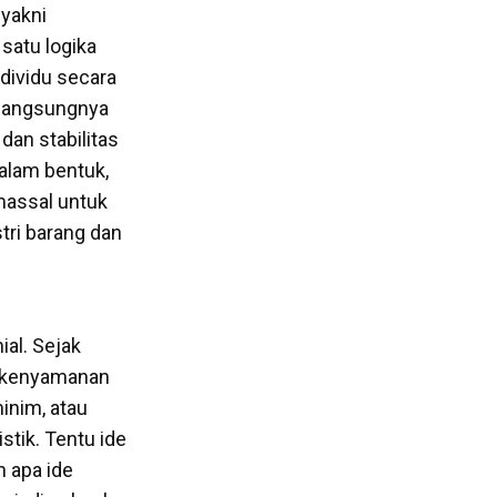
 yakni
 satu logika
ndividu secara
rlangsungnya
dan stabilitas
dalam bentuk,
 massal untuk
ri barang dan
ial. Sejak
k kenyamanan
inim, atau
stik. Tentu ide
h apa ide