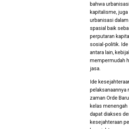
bahwa urbanisasi
kapitalisme, juga
urbanisasi dalam
spasial baik seb
perputaran kapita
sosial-politik. I
antara lain, keb
mempermudah hidu
jasa.
Ide kesejahteraa
pelaksanaannya m
zaman Orde Baru
kelas menengah 
dapat diakses den
kesejahteraan pe