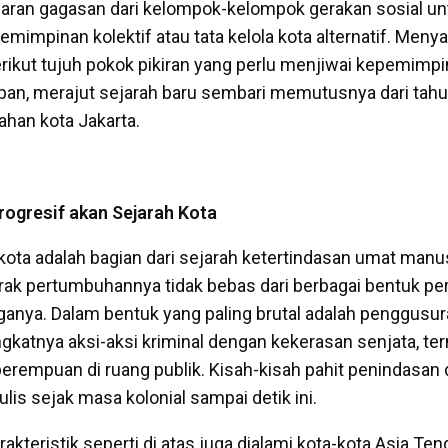
waran gagasan dari kelompok-kelompok gerakan sosial un
impinan kolektif atau tata kelola kota alternatif. Men
rikut tujuh pokok pikiran yang perlu menjiwai kepemimpin
an, merajut sejarah baru sembari memutusnya dari tah
han kota Jakarta.
gresif akan Sejarah Kota
kota adalah bagian dari sejarah ketertindasan umat manus
rak pertumbuhannya tidak bebas dari berbagai bentuk per
anya. Dalam bentuk yang paling brutal adalah penggusu
katnya aksi-aksi kriminal dengan kekerasan senjata, t
erempuan di ruang publik. Kisah-kisah pahit penindasan
ulis sejak masa kolonial sampai detik ini.
kteristik seperti di atas juga dialami kota-kota Asia Ten