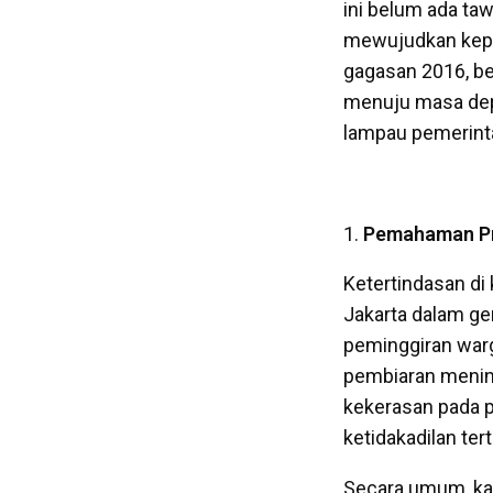
ini belum ada ta
mewujudkan kepem
gagasan 2016, be
menuju masa dep
lampau pemerinta
Pemahaman Pro
Ketertindasan di 
Jakarta dalam ge
peminggiran warg
pembiaran mening
kekerasan pada p
ketidakadilan tert
Secara umum, kara