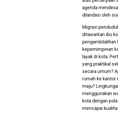
atas pertanyaan i
agenda mendesak 
dilandasi oleh soal
Migrasi penduduk
ditawarkan ibu k
pengambilalihan 
kepemimpinan kol
layak di kota. P
yang praktikal se
secara umum? Apa
rumah ke kantor
maju? Lingkungan
menggunakan wakt
kota dengan pola
mencapai kualita