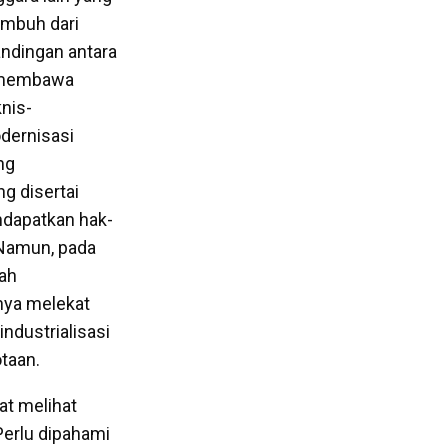
umbuh dari
sandingan antara
l membawa
knis-
dernisasi
ng
g disertai
dapatkan hak-
 Namun, pada
lah
nya melekat
ndustrialisasi
taan.
at melihat
Perlu dipahami