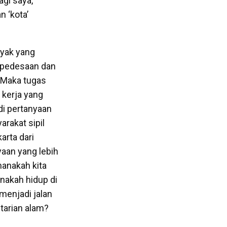
agi saya,
 ‘kota’
ayak yang
a pedesaan dan
 Maka tugas
 kerja yang
di pertanyaan
arakat sipil
arta dari
aan yang lebih
manakah kita
nakah hidup di
menjadi jalan
tarian alam?