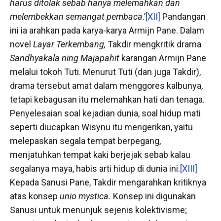
harus ditolak sebab hanya melemahkan dan
melembekkan semangat pembaca
.’
[XII]
Pandangan
ini ia arahkan pada karya-karya Armijn Pane. Dalam
novel
Layar Terkembang,
Takdir mengkritik drama
Sandhyakala ning Majapahit
karangan Armijn Pane
melalui tokoh Tuti. Menurut Tuti (dan juga Takdir),
drama tersebut amat dalam menggores kalbunya,
tetapi kebagusan itu melemahkan hati dan tenaga.
Penyelesaian soal kejadian dunia, soal hidup mati
seperti diucapkan Wisynu itu mengerikan, yaitu
melepaskan segala tempat berpegang,
menjatuhkan tempat kaki berjejak sebab kalau
segalanya maya, habis arti hidup di dunia ini.
[XIII]
Kepada Sanusi Pane, Takdir mengarahkan kritiknya
atas konsep
unio mystica.
Konsep ini digunakan
Sanusi untuk menunjuk sejenis kolektivisme;