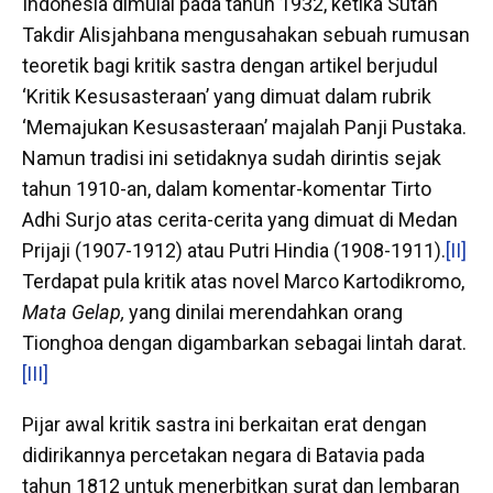
Indonesia dimulai pada tahun 1932, ketika Sutan
Takdir Alisjahbana mengusahakan sebuah rumusan
teoretik bagi kritik sastra dengan artikel berjudul
‘Kritik Kesusasteraan’
yang dimuat dalam rubrik
‘Memajukan Kesusasteraan’ majalah Panji Pustaka.
Namun tradisi ini setidaknya sudah dirintis sejak
tahun 1910-an, dalam komentar-komentar Tirto
Adhi Surjo atas cerita-cerita yang dimuat di Medan
Prijaji (1907-1912) atau Putri Hindia (1908-1911).
[II]
Terdapat pula kritik atas novel Marco Kartodikromo,
Mata Gelap,
yang dinilai merendahkan orang
Tionghoa dengan digambarkan sebagai lintah darat.
[III]
Pijar awal kritik sastra ini berkaitan erat dengan
didirikannya percetakan negara di Batavia pada
tahun 1812 untuk menerbitkan surat dan lembaran