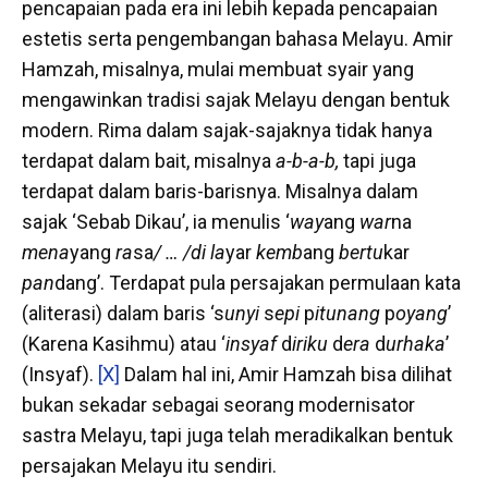
pencapaian pada era ini lebih kepada pencapaian
estetis serta pengembangan bahasa Melayu. Amir
Hamzah, misalnya, mulai membuat syair yang
mengawinkan tradisi sajak Melayu dengan bentuk
modern. Rima dalam sajak-sajaknya tidak hanya
terdapat dalam bait, misalnya
a-b-a-b,
tapi juga
terdapat dalam baris-barisnya. Misalnya dalam
sajak ‘Sebab Dikau’, ia menulis ‘
way
ang
war
na
mena
yang
ra
sa
/ … /di la
yar
kemb
ang
bertu
kar
pan
dang’. Terdapat pula persajakan permulaan kata
(aliterasi) dalam baris ‘s
unyi
s
epi
p
itunang
p
oyang
’
(Karena Kasihmu) atau ‘
insyaf
d
iriku
d
era
d
urhaka
’
(Insyaf).
[X]
Dalam hal ini, Amir Hamzah bisa dilihat
bukan sekadar sebagai seorang modernisator
sastra Melayu, tapi juga telah meradikalkan bentuk
persajakan Melayu itu sendiri.