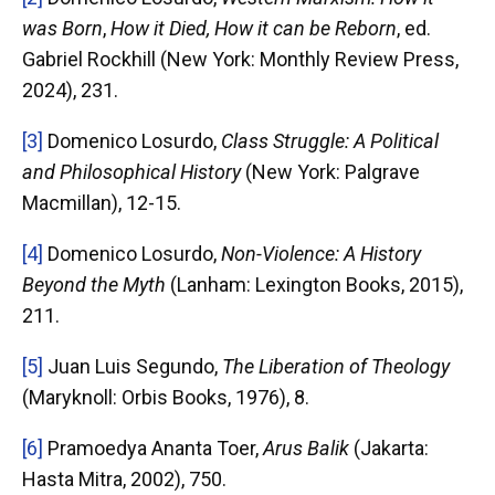
was Born
,
How it Died, How it can be Reborn
, ed.
Gabriel Rockhill (New York: Monthly Review Press,
2024), 231.
[3]
Domenico Losurdo,
Class Struggle: A Political
and Philosophical History
(New York: Palgrave
Macmillan), 12-15.
[4]
Domenico Losurdo,
Non-Violence: A History
Beyond the Myth
(Lanham: Lexington Books, 2015),
211.
[5]
Juan Luis Segundo,
The Liberation of Theology
(Maryknoll: Orbis Books, 1976), 8.
[6]
Pramoedya Ananta Toer,
Arus Balik
(Jakarta:
Hasta Mitra, 2002), 750.