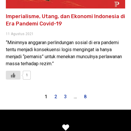
Imperialisme, Utang, dan Ekonomi Indonesia di
Era Pandemi Covid-19
11 Agustus 2021
“Minimnya anggaran perlindungan sosial di era pandemi
tentu menjadi konsekuensi logis mengingat ia hanya
menjadi “pemanis” untuk menekan munculnya perlawanan
massa terhadap rezim.”
1
1
2
3
…
8