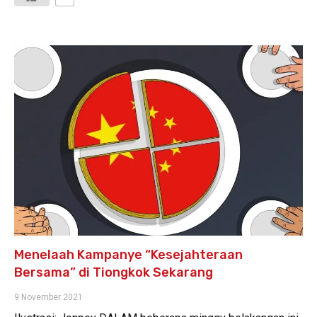
Menelaah Kampanye “Kesejahteraan
Bersama” di Tiongkok Sekarang
9 November 2021