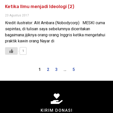
Ketika Ilmu menjadi Ideologi (2)
23 Agustus 2017
Kredit ilustrator: Alit Ambara (Nobodycorp) MESKI cuma
sepintas, di tulisan saya sebelumnya diceritakan
bagaimana jijiknya orang-orang Inggris ketika mengetahui
praktik kawin orang Nayar di
1
1
2
3
…
5
KIRIM DONASI