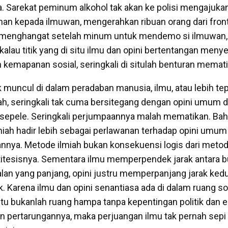
. Sarekat peminum alkohol tak akan ke polisi mengajuka
nan kepada ilmuwan, mengerahkan ribuan orang dari fro
 menghangat setelah minum untuk mendemo si ilmuwan,
kalau titik yang di situ ilmu dan opini bertentangan meny
n kemapanan sosial, seringkali di situlah benturan memati
k muncul di dalam peradaban manusia, ilmu, atau lebih t
iah, seringkali tak cuma bersitegang dengan opini umum 
an sepele. Seringkali perjumpaannya malah mematikan. Ba
miah hadir lebih sebagai perlawanan terhadap opini umu
nnya. Metode ilmiah bukan konsekuensi logis dari metode 
antitesisnya. Sementara ilmu memperpendek jarak antara b
jalan yang panjang, opini justru memperpanjang jarak ke
. Karena ilmu dan opini senantiasa ada di dalam ruang sos
itu bukanlah ruang hampa tanpa kepentingan politik dan e
 pertarungannya, maka perjuangan ilmu tak pernah sepi 