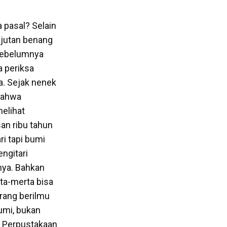
 pasal? Selain
ajutan benang
 sebelumnya
a periksa
a. Sejak nenek
 bahwa
elihat
san ribu tahun
i tapi bumi
ngitari
nya. Bahkan
ta-merta bisa
orang berilmu
umi, bukan
ib Perpustakaan