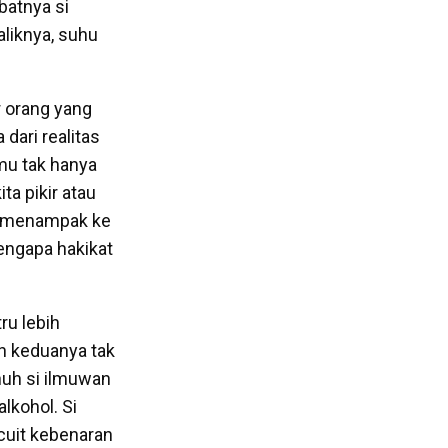
batnya si
liknya, suhu
r orang yang
dari realitas
lmu tak hanya
ta pikir atau
ang menampak ke
mengapa hakikat
ru lebih
n keduanya tak
uh si ilmuwan
lkohol. Si
cuit kebenaran