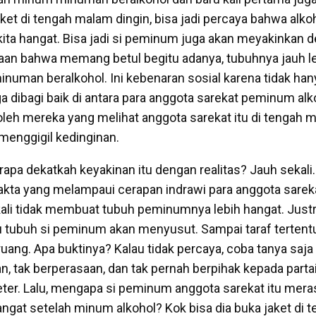
et di tengah malam dingin, bisa jadi percaya bahwa al
ta hangat. Bisa jadi si peminum juga akan meyakinkan 
an bahwa memang betul begitu adanya, tubuhnya jauh l
uman beralkohol. Ini kebenaran sosial karena tidak hanya
a dibagi baik di antara para anggota sarekat peminum alk
eh mereka yang melihat anggota sarekat itu di tengah m
 menggigil kedinginan.
rapa dekatkah keyakinan itu dengan realitas? Jauh sekali.
kta yang melampaui cerapan indrawi para anggota sareka
ali tidak membuat tubuh peminumnya lebih hangat. Justr
hu tubuh si peminum akan menyusut. Sampai taraf tertent
ang. Apa buktinya? Kalau tidak percaya, coba tanya saja 
an, tak berperasaan, dan tak pernah berpihak kepada partai
er. Lalu, mengapa si peminum anggota sarekat itu mer
angat setelah minum alkohol? Kok bisa dia buka jaket di