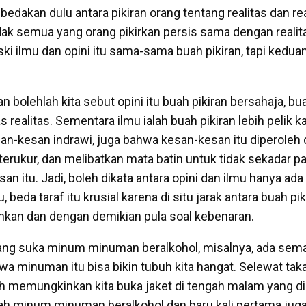
 bedakan dulu antara pikiran orang tentang realitas dan rea
idak semua yang orang pikirkan persis sama dengan realit
eski ilmu dan opini itu sama-sama buah pikiran, tapi kedua
 bolehlah kita sebut opini itu buah pikiran bersahaja, bu
s realitas. Sementara ilmu ialah buah pikiran lebih pelik k
n-kesan indrawi, juga bahwa kesan-kesan itu diperoleh
 terukur, dan melibatkan mata batin untuk tidak sekadar 
n itu. Jadi, boleh dikata antara opini dan ilmu hanya ada
, beda taraf itu krusial karena di situ jarak antara buah pi
ruhkan dan dengan demikian pula soal kebenaran.
 yang suka minum minuman beralkohol, misalnya, ada se
a minuman itu bisa bikin tubuh kita hangat. Selewat tak
h memungkinkan kita buka jaket di tengah malam yang di
h minum minuman beralkohol dan baru kali pertama juga