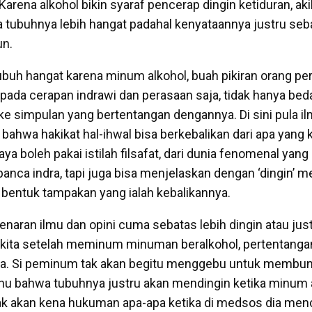
Karena alkohol bikin syaraf pencerap dingin ketiduran, aki
ubuhnya lebih hangat padahal kenyataannya justru seba
n.
ubuh hangat karena minum alkohol, buah pikiran orang pe
ada cerapan indrawi dan perasaan saja, tidak hanya beda 
 ke simpulan yang bertentangan dengannya. Di sini pula i
bahwa hakikat hal-ihwal bisa berkebalikan dari apa yang ki
saya boleh pakai istilah filsafat, dari dunia fenomenal y
panca indra, tapi juga bisa menjelaskan dengan ‘dingin’ 
a bentuk tampakan yang ialah kebalikannya.
naran ilmu dan opini cuma sebatas lebih dingin atau just
 kita setelah meminum minuman beralkohol, pertentanga
asa. Si peminum tak akan begitu menggebu untuk membun
u bahwa tubuhnya justru akan mendingin ketika minum a
ak akan kena hukuman apa-apa ketika di medsos dia men