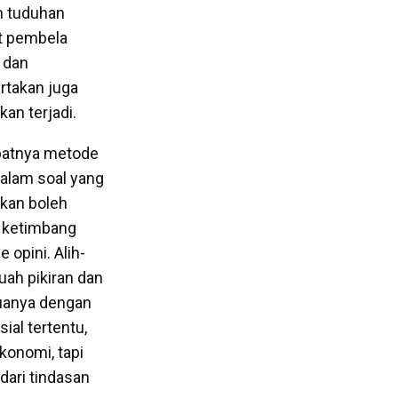
n tuduhan
nt pembela
 dan
ertakan juga
kan terjadi.
epatnya metode
dalam soal yang
hkan boleh
m ketimbang
opini. Alih-
uah pikiran dan
duanya dengan
ial tertentu,
konomi, tapi
dari tindasan