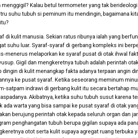
 menggigil? Kalau betul termometer yang tak berideologi 
ru suhu tubuh si peminum itu mendingin, bagaimana kit
itu?
af di kulit manusia. Sekian ratus ribunya ialah yang berfu
t suhu luar. Syaraf-syaraf di gerbang kompleks ini berp
s-menerus melaporkan ke syaraf pusat di otak ihwal fak
yusup. Gigil dan mengkeretnya tubuh adalah perintah otak
 dingin di kulit menangkap fakta adanya terpaan angin di
annya ke pusat syaraf. Ketika seseorang meminum min
m-satpam indrawi di gerbang kulit itu secara bertahap mu
aspadanya. Akibatnya, ketika suhu tubuh susut karena te
 tak ada warta yang bisa sampai ke pusat syaraf di otak yan
 akan berujung perintah otak kepada seluruh organ dan ja
gram penghangatan tubuh berupa gigilan supaya ada pan
keretnya otot serta kulit supaya agregat ruang terbuka y