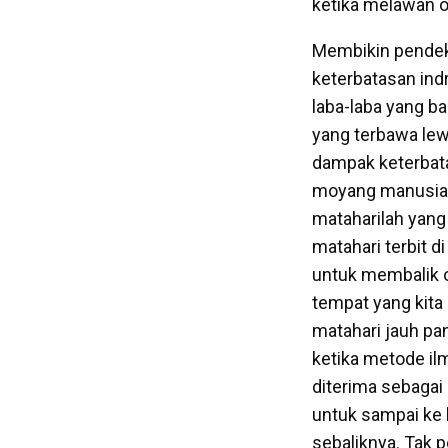
ketika melawan 
Membikin pendek 
keterbatasan indr
laba-laba yang b
yang terbawa lew
dampak keterbata
moyang manusia b
mataharilah yang
matahari terbit d
untuk membalik o
tempat yang kita 
matahari jauh p
ketika metode il
diterima sebagai 
untuk sampai ke 
sebaliknya. Tak p