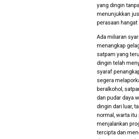
yang dingin tanpa
menunjukkan just
perasaan hangat 
Ada miliaran syar
menangkap gelaga
satpam yang teru
dingin telah men
syaraf penangkap
segera melapork
beralkohol, satpa
dan pudar daya w
dingin dari luar,
normal, warta itu
menjalankan pro
tercipta dan meng