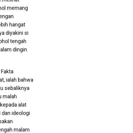
kohol memang
dengan
ebih hangat
 diyakini si
ohol tengah
alam dingin
 Fakta
t, ialah bahwa
u sebaliknya
u malah
kepada alat
 dan ideologi
asakan
 tengah malam