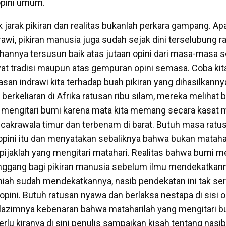
opini umum.
jarak pikiran dan realitas bukanlah perkara gampang. Apa
awi, pikiran manusia juga sudah sejak dini terselubung r
ahannya tersusun baik atas jutaan opini dari masa-masa
at tradisi maupun atas gempuran opini semasa. Coba kit
san indrawi kita terhadap buah pikiran yang dihasilkanny
erkeliaran di Afrika ratusan ribu silam, mereka melihat
 mengitari bumi karena mata kita memang secara kasat m
i cakrawala timur dan terbenam di barat. Butuh masa ratu
pini itu dan menyatakan sebaliknya bahwa bukan matahar
pijaklah yang mengitari matahari. Realitas bahwa bumi me
anggang bagi pikiran manusia sebelum ilmu mendekatkan
miah sudah mendekatkannya, nasib pendekatan ini tak ser
opini. Butuh ratusan nyawa dan berlaksa nestapa di sisi 
lazimnya kebenaran bahwa mataharilah yang mengitari b
erlu kiranya di sini penulis sampaikan kisah tentang nas