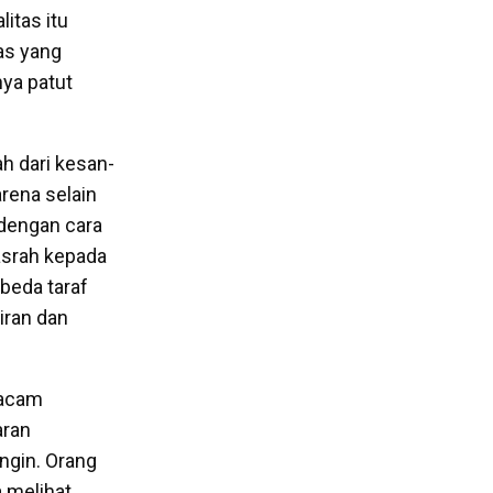
litas itu
as yang
nya patut
ah dari kesan-
arena selain
 dengan cara
pasrah kepada
 beda taraf
kiran dan
macam
aran
ngin. Orang
 melihat