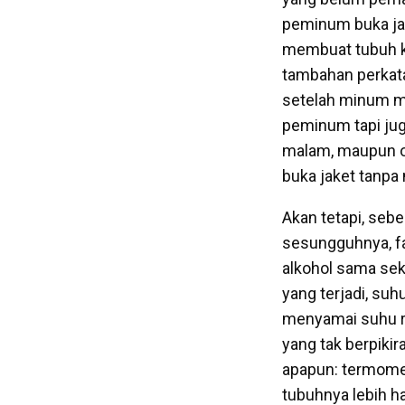
peminum buka jak
membuat tubuh ki
tambahan perkata
setelah minum min
peminum tapi jug
malam, maupun ol
buka jaket tanpa
Akan tetapi, sebe
sesungguhnya, fa
alkohol sama sek
yang terjadi, su
menyamai suhu ru
yang tak berpikir
apapun: termomet
tubuhnya lebih h