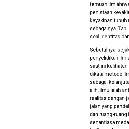
temuan ilmiahnya
penistaan keyaki
keyakinan tubuh
sebagainya. Tapi 
soal identitas da
Sebetulnya, seja
penyelidikan ilm
saat ini kelihat
dikata metode il
sebagai kelanjuta
alih, ilmu ialah 
realitas dengan 
jalan yang pendek
dan ruang-ruang 
senantiasa medan