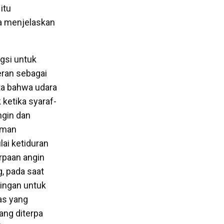
itu
a menjelaskan
ngsi untuk
eran sebagai
ta bahwa udara
 ketika syaraf-
ngin dan
uman
lai ketiduran
rpaan angin
g, pada saat
ringan untuk
as yang
ang diterpa