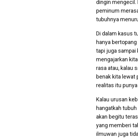
dingin mengecil. 
peminum merasa t
tubuhnya menuru
Di dalam kasus t
hanya bertopang p
tapi juga sampai
mengajarkan kita 
rasa atau, kalau 
benak kita lewat 
realitas itu puny
Kalau urusan kebe
hangatkah tubuh
akan begitu ter
yang memberi tah
ilmuwan juga tid