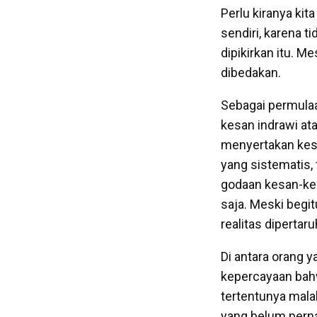
Perlu kiranya kita
sendiri, karena t
dipikirkan itu. M
dibedakan.
Sebagai permulaan
kesan indrawi ata
menyertakan kesa
yang sistematis,
godaan kesan-kesa
saja. Meski begitu
realitas diperta
Di antara orang
kepercayaan bahw
tertentunya mala
yang belum perna