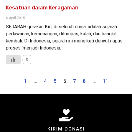
Kesatuan dalam Keragaman
6 April 2015
SEJARAH gerakan Kiri, di seluruh dunia, adalah sejarah
perlawanan, kemenangan, ditumpas, kalah, dan bangkit
kembali. Di Indonesia, sejarah ini mengikuti denyut napas
proses ‘menjadi Indonesia.’
0
1
…
4
5
6
7
8
…
11
KIRIM DONASI