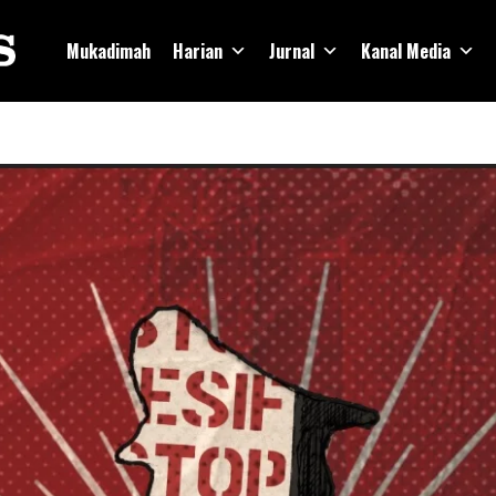
Mukadimah
Harian
Jurnal
Kanal Media