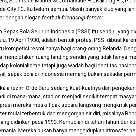
ers, Southside Market SC, Urbanside FC, Kalibrug FC, Por
ide City FC. Itu belum semua. Masih banyak klub yang lahi
ter dengan slogan
football-friendship-forever
.
Sepak Bola Seluruh Indonesia (PSSI) itu sendiri, yang did
 lalu, 19 April 1930, adalah bentuk protes. PSSI dibuat kar
 itu kompetisi resmi hanya bagi orang-orang Belanda. Den
mi menciptakan ruang tanding sendiri yang tidak hanya me
dap kolonialisme tetapi juga wadah bagi identitas nasion
al, sepak bola di Indonesia memang bukan sekadar perm
tkala rezim Orde Baru sedang kuat-kuatnya dan pengek
adi di mana-mana, stadion menjadi sedikit tempat masy
resi mereka meski tidak secara langsung mengkritik pe
er mulai terbentuk dan mengorganisir diri, misalnya Bob
ang didirikan pada 1993. Kemudian di tahun-tahun berikut
emania. Mereka bukan hanya menghidupkan atmosfer per