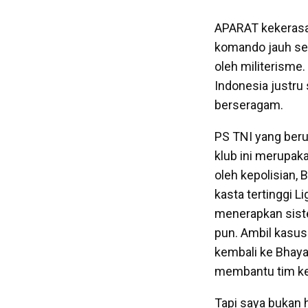
APARAT kekerasa
komando jauh seb
oleh militerisme.
Indonesia justru 
berseragam.
PS TNI yang beru
klub ini merupaka
oleh kepolisian,
kasta tertinggi Li
menerapkan sist
pun. Ambil kasus
kembali ke Bhaya
membantu tim kel
Tapi saya bukan