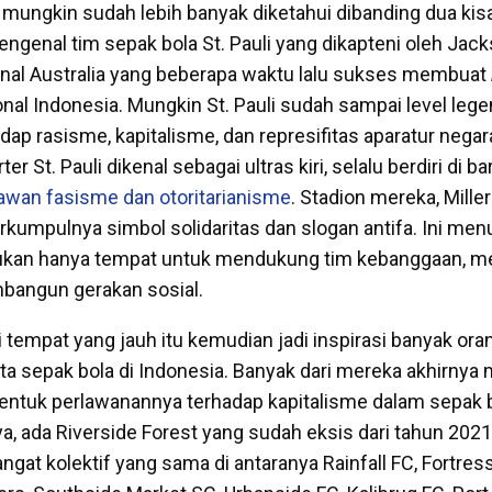
a mungkin sudah lebih banyak diketahui dibanding dua kis
engenal tim sepak bola St. Pauli yang dikapteni oleh Jack
nal Australia yang beberapa waktu lalu sukses membuat
nal Indonesia. Mungkin St. Pauli sudah sampai level lege
dap rasisme, kapitalisme, dan represifitas aparatur nega
er St. Pauli dikenal sebagai ultras kiri, selalu berdiri di ba
awan fasisme dan otoritarianisme
. Stadion mereka, Miller
rkumpulnya simbol solidaritas dan slogan antifa. Ini me
ukan hanya tempat untuk mendukung tim kebanggaan, me
bangun gerakan sosial.
 tempat yang jauh itu kemudian jadi inspirasi banyak oran
nta sepak bola di Indonesia. Banyak dari mereka akhirny
bentuk perlawanannya terhadap kapitalisme dalam sepak b
, ada Riverside Forest yang sudah eksis dari tahun 2021.
gat kolektif yang sama di antaranya Rainfall FC, Fortres