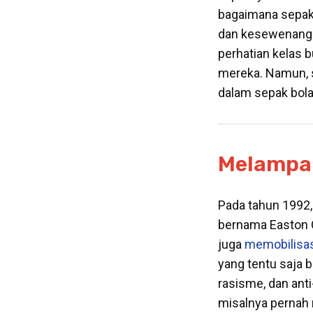
bagaimana sepak 
dan kesewenang-
perhatian kelas 
mereka. Namun, s
dalam sepak bola 
Melampau
Pada tahun 1992, 
bernama Easton C
juga
memobilisa
yang tentu saja b
rasisme, dan ant
misalnya pernah 