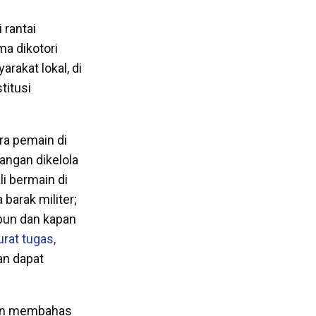
rantai
ma dikotori
arakat lokal, di
titusi
ra pemain di
rangan dikelola
i bermain di
 barak militer;
pun dan kapan
rat tugas,
an dapat
gin membahas