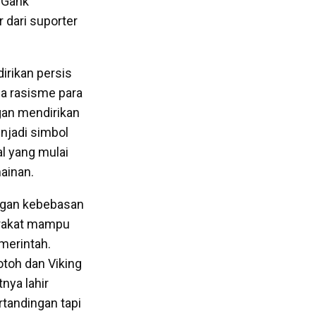
t Gank
r dari suporter
irikan persis
ena rasisme para
gan mendirikan
njadi simbol
al yang mulai
ainan.
angan kebebasan
arakat mampu
merintah.
otoh dan Viking
nya lahir
tandingan tapi