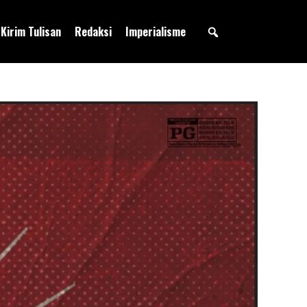
Kirim Tulisan
Redaksi
Imperialisme