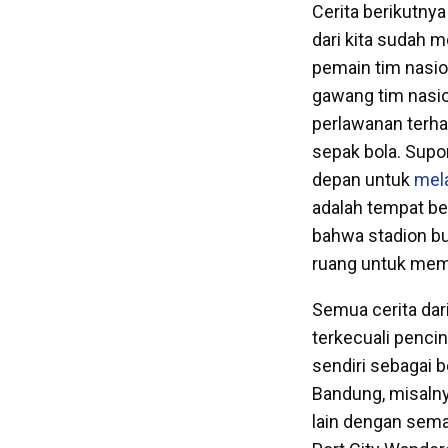
Cerita berikutny
dari kita sudah m
pemain tim nasio
gawang tim nasio
perlawanan terha
sepak bola. Suport
depan untuk
mel
adalah tempat be
bahwa stadion b
ruang untuk mem
Semua cerita dari
terkecuali penci
sendiri sebagai 
Bandung, misalnya
lain dengan seman