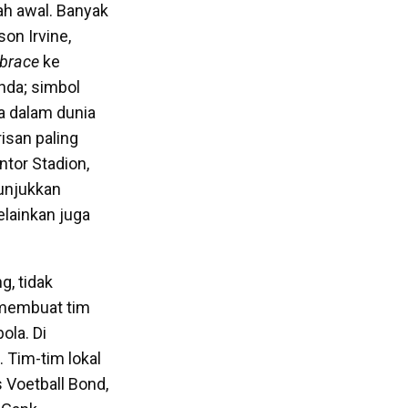
ah awal. Banyak
son Irvine,
brace
ke
nda; simbol
ra dalam dunia
risan paling
ntor Stadion,
nunjukkan
lainkan juga
g, tidak
a membuat tim
ola. Di
 Tim-tim lokal
s Voetball Bond,