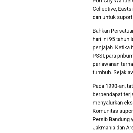
Port City Wander
Collective, Easts
dan untuk supor
Bahkan Persatuan 
hari ini 95 tahun
penjajah. Ketika
PSSI, para pribu
perlawanan terha
tumbuh. Sejak aw
Pada 1990-an, ta
berpendapat terj
menyalurkan eksp
Komunitas suport
Persib Bandung y
Jakmania dan Ar