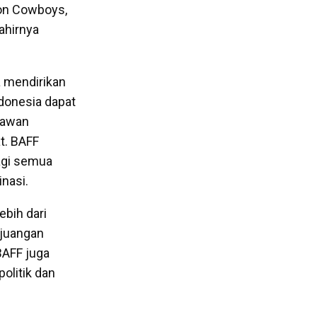
ton Cowboys,
ahirnya
a mendirikan
ndonesia dapat
elawan
t. BAFF
agi semua
inasi.
ebih dari
rjuangan
BAFF juga
litik dan