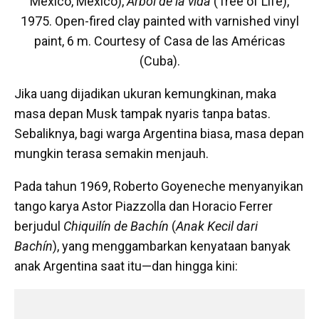
Mexico, Mexico),
Árbol de la vida
(Tree of Life),
1975. Open-fired clay painted with varnished vinyl
paint, 6 m. Courtesy of Casa de las Américas
(Cuba).
Jika uang dijadikan ukuran kemungkinan, maka
masa depan Musk tampak nyaris tanpa batas.
Sebaliknya, bagi warga Argentina biasa, masa depan
mungkin terasa semakin menjauh.
Pada tahun 1969, Roberto Goyeneche menyanyikan
tango karya Astor Piazzolla dan Horacio Ferrer
berjudul
Chiquilín de Bachín
(
Anak Kecil dari
Bachín
), yang menggambarkan kenyataan banyak
anak Argentina saat itu—dan hingga kini: