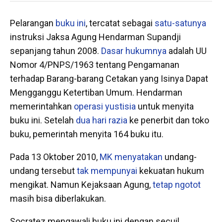
Pelarangan
buku ini
, tercatat sebagai
satu-satunya
instruksi Jaksa Agung Hendarman Supandji
sepanjang tahun 2008.
Dasar hukumnya
adalah UU
Nomor 4/PNPS/1963 tentang Pengamanan
terhadap Barang-barang Cetakan yang Isinya Dapat
Mengganggu Ketertiban Umum. Hendarman
memerintahkan
operasi yustisia
untuk menyita
buku ini. Setelah
dua hari razia
ke penerbit dan toko
buku, pemerintah menyita 164 buku itu.
Pada 13 Oktober 2010,
MK menyatakan
undang-
undang tersebut
tak mempunyai
kekuatan hukum
mengikat. Namun Kejaksaan Agung,
tetap ngotot
masih bisa diberlakukan.
Socratez mengawali buku ini dengan secuil