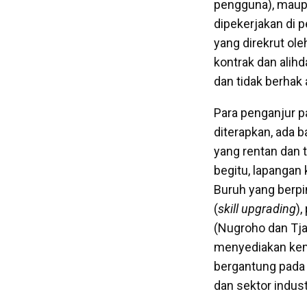
pengguna), maupu
dipekerjakan di 
yang direkrut ol
kontrak dan alih
dan tidak berhak
Para penganjur p
diterapkan, ada 
yang rentan dan 
begitu, lapangan
Buruh yang berp
(
skill upgrading
)
(Nugroho dan Tja
menyediakan kemu
bergantung pada 
dan sektor indust