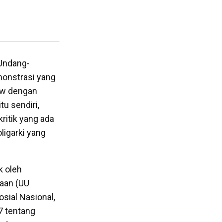
Undang-
monstrasi yang
Law dengan
u sendiri,
ritik yang ada
igarki yang
k oleh
aan (UU
sial Nasional,
7 tentang