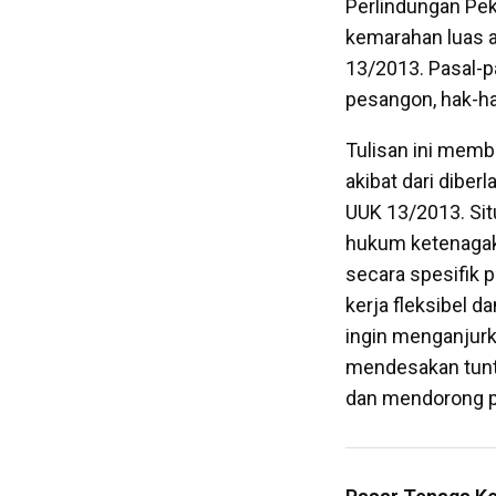
Perlindungan Pek
kemarahan luas a
13/2013. Pasal-pa
pesangon, hak-ha
Tulisan ini memb
akibat dari diber
UUK 13/2013. Sit
hukum ketenagaker
secara spesifik 
kerja fleksibel d
ingin menganjur
mendesakan tuntu
dan mendorong p