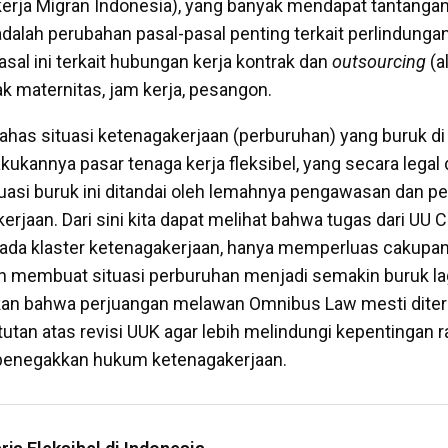
erja Migran Indonesia), yang banyak mendapat tantanga
dalah perubahan pasal-pasal penting terkait perlindunga
sal ini terkait hubungan kerja kontrak dan
outsourcing
(a
k maternitas, jam kerja, pesangon.
ahas situasi ketenagakerjaan (perburuhan) yang buruk di
lakukannya pasar tenaga kerja fleksibel, yang secara legal
uasi buruk ini ditandai oleh lemahnya pengawasan dan 
jaan. Dari sini kita dapat melihat bahwa tugas dari UU Ci
pada klaster ketenagakerjaan, hanya memperluas cakupan
an membuat situasi perburuhan menjadi semakin buruk lagi
kan bahwa perjuangan melawan Omnibus Law mesti dite
tan atas revisi UUK agar lebih melindungi kepentingan r
enegakkan hukum ketenagakerjaan.