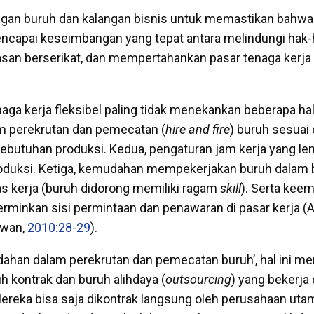
ngan buruh dan kalangan bisnis untuk memastikan bahwa
capai keseimbangan yang tepat antara melindungi hak-h
an berserikat, dan mempertahankan pasar tenaga kerja 
aga kerja fleksibel paling tidak menekankan beberapa hal
 perekrutan dan pemecatan (
hire and fire
) buruh sesuai
ebutuhan produksi. Kedua, pengaturan jam kerja yang len
roduksi. Ketiga, kemudahan mempekerjakan buruh dalam 
gas kerja (buruh didorong memiliki ragam
skill
). Serta keem
minkan sisi permintaan dan penawaran di pasar kerja (A
iawan,
2010:28-29
).
han dalam perekrutan dan pemecatan buruh’, hal ini m
 kontrak dan buruh alihdaya (
outsourcing
) yang bekerja
ereka bisa saja dikontrak langsung oleh perusahaan ut