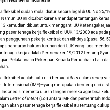
ja Fleksibel di Indonesia
a fleksibel sudah mulai diatur secara legal di UU No 25/
 Namun UU ini dicabut karena mendapat tantangan keras 
013 kemudian dibuat untuk mengganti UU Ketenagakerjaa
ng pasar tenaga kerja fleksibel di UUK 13/2003 ada pada 
 penggunaan pekerja kontrak dan alihdaya (pasal 56, 57, 
erapa peraturan hukum turunan dari UUK yang juga mendo
asar tenaga kerja adalah Permenaker 19/2012 tentang Syar
gian Pelaksanaan Pekerjaan Kepada Perusahaan Lain da
han.
a fleksibel adalah satu dari berbagai
item
dalam resep yan
er Internasional (IMF)—yang merupakan benteng dari si
 Indonesia meminta uluran tangan mereka agar bisa keluar 
Dalam
Letter of Intent
(LoI) antara IMF dan pemerintah Ind
gan akan pasar tenaga kerja fleksibel itu tertuang cukup 