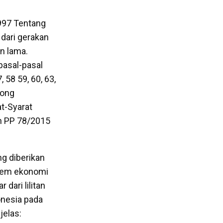
1997 Tentang
dari gerakan
n lama.
pasal-pasal
58 59, 60, 63,
rong
at-Syarat
n PP 78/2015
g diberikan
stem ekonomi
dari lilitan
onesia pada
jelas: