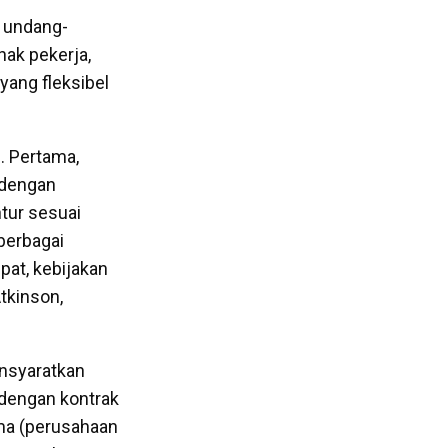
 undang-
ak pekerja,
yang fleksibel
. Pertama,
 dengan
tur sesuai
berbagai
pat, kebijakan
tkinson,
ensyaratkan
 dengan kontrak
ama (perusahaan