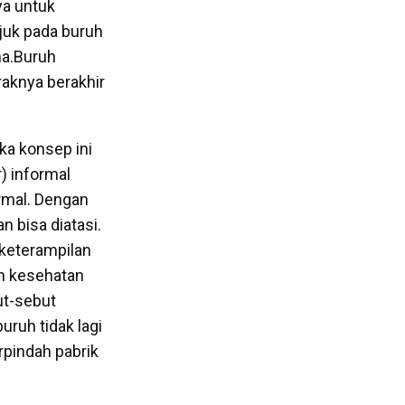
ya untuk
juk pada buruh
ma.Buruh
raknya berakhir
ka konsep ini
) informal
ormal. Dengan
 bisa diatasi.
keterampilan
an kesehatan
but-sebut
ruh tidak lagi
rpindah pabrik