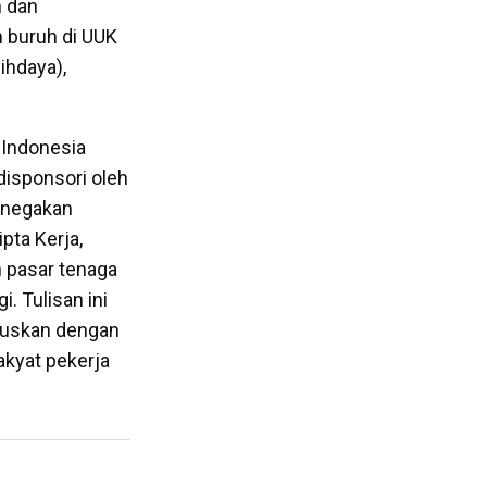
n dan
n buruh di UUK
lihdaya),
 Indonesia
 disponsori oleh
penegakan
pta Kerja,
 pasar tenaga
. Tulisan ini
ruskan dengan
akyat pekerja