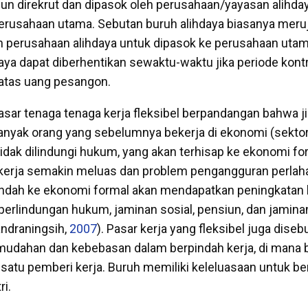
n direkrut dan dipasok oleh perusahaan/yayasan alihda
perusahaan utama. Sebutan buruh alihdaya biasanya meru
eh perusahaan alihdaya untuk dipasok ke perusahaan uta
daya dapat diberhentikan sewaktu-waktu jika periode kont
 atas uang pesangon.
asar tenaga tenaga kerja fleksibel berpandangan bahwa ji
banyak orang yang sebelumnya bekerja di ekonomi (sektor
tidak dilindungi hukum, yang akan terhisap ke ekonomi f
 kerja semakin meluas dan problem pengangguran perlahan
indah ke ekonomi formal akan mendapatkan peningkatan 
, perlindungan hukum, jaminan sosial, pensiun, dan jamin
ndraningsih,
2007
). Pasar kerja yang fleksibel juga dise
dahan dan kebebasan dalam berpindah kerja, di mana bu
satu pemberi kerja. Buruh memiliki keleluasaan untuk be
ri.