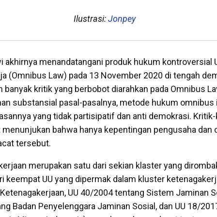
Ilustrasi:
Jonpey
 akhirnya menandatangani produk hukum kontroversial 
rja (Omnibus Law) pada 13 November 2020 di tengah de
ah banyak kritik yang berbobot diarahkan pada Omnibus 
han substansial pasal-pasalnya, metode hukum omnibus it
nya yang tidak partisipatif dan anti demokrasi. Kritik-k
t menunjukan bahwa hanya kepentingan pengusaha dan ol
acat tersebut.
kerjaan merupakan satu dari sekian klaster yang diromba
i keempat UU yang dipermak dalam kluster ketenagakerj
Ketenagakerjaan, UU 40/2004 tentang Sistem Jaminan So
ang Badan Penyelenggara Jaminan Sosial, dan UU 18/201