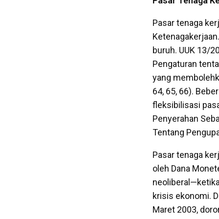
Pasar Tenaga Ker
Pasar tenaga kerj
Ketenagakerjaan.
buruh. UUK 13/2
Pengaturan tenta
yang membolehkan
64, 65, 66). Beb
fleksibilisasi p
Penyerahan Seba
Tentang Pengupa
Pasar tenaga kerj
oleh Dana Monet
neoliberal—ketika
krisis ekonomi. 
Maret 2003, doron