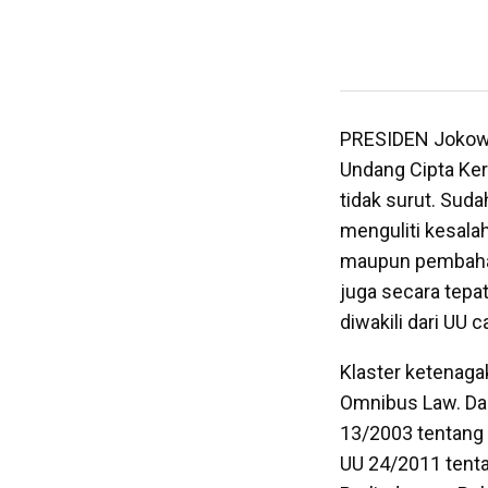
PRESIDEN Jokowi
Undang Cipta Ke
tidak surut. Sud
menguliti kesala
maupun pembahasan
juga secara tepa
diwakili dari UU c
Klaster ketenaga
Omnibus Law. Dar
13/2003 tentang 
UU 24/2011 tent