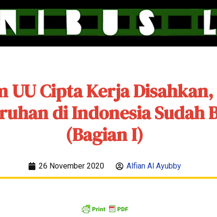
 UU Cipta Kerja Disahkan, 
ruhan di Indonesia Sudah 
(Bagian I)
26 November 2020
Alfian Al Ayubby