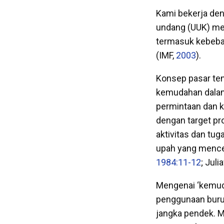
Kami bekerja de
undang (UUK) men
termasuk kebebas
(IMF,
2003
).
Konsep pasar ten
kemudahan dalam
permintaan dan k
dengan target p
aktivitas dan tu
upah yang mencer
1984:11-12
; Jul
Mengenai ‘kemuda
penggunaan buruh
jangka pendek. M