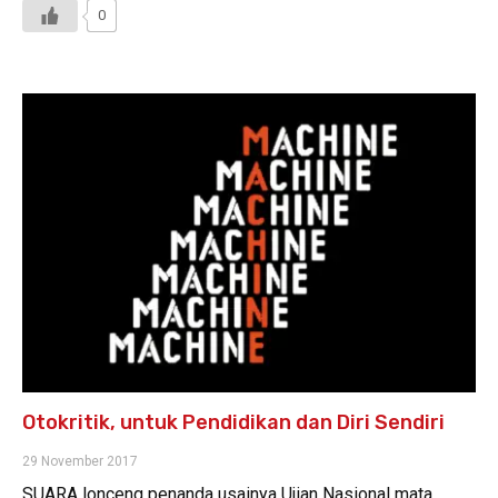
0
Otokritik, untuk Pendidikan dan Diri Sendiri
29 November 2017
SUARA lonceng penanda usainya Ujian Nasional mata