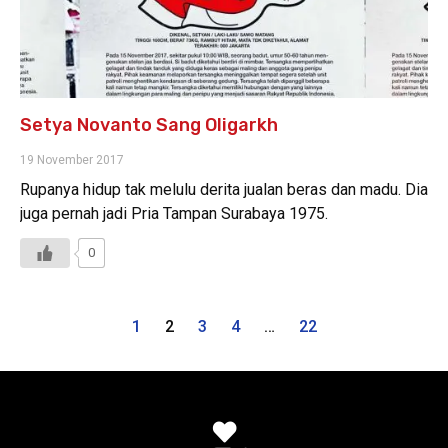
Setya Novanto Sang Oligarkh
19 November 2017
Rupanya hidup tak melulu derita jualan beras dan madu. Dia
juga pernah jadi Pria Tampan Surabaya 1975.
0
1
2
3
4
…
22