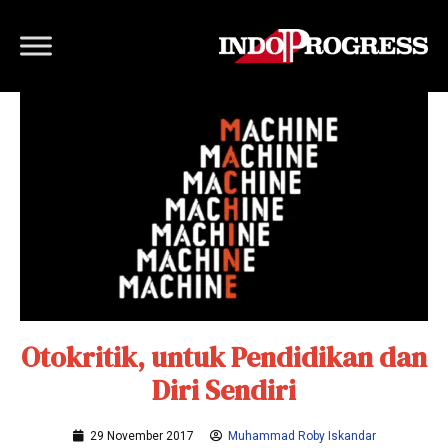
Otokritik, untuk Pendidikan dan
Diri Sendiri
29 November 2017
Muhammad Roby Iskandar