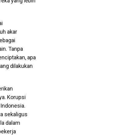
ereka yang lebih
ai
uh akar
sebagai
ain. Tanpa
nciptakan, apa
yang dilakukan
erikan
ya. Korupsi
 Indonesia.
ta sekaligus
la dalam
pekerja