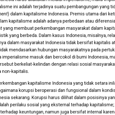
talisme ini adalah terjadinya suatu pembangungan yang ti
ment
) dalam kapitalisme Indonesia. Premis utama dari ke
m kapitalisme adalah adanya perbedaan atau diferensiasi
t yang membuat perkembangan masyarakat dalam kapita
istik yang berbeda. Dalam kasus Indonesia, misalnya, rela
ya dalam masyarakat Indonesia tidak bersifat kapitalis a
a tidak mendasarkan hubungan masyarakatnya pada pertuk
a imperialisme masuk dan bercokol di bumi Indonesia, ma
tersebut berkeliat-kelindan dengan relasi sosial masyarak
non-kapitalis.
rkembangan kapitalisme Indonesia yang tidak setara inila
imana korupsi beroperasi dan fungsional dalam kondisi
sia sekarang. Korupsi harus dilihat dalam posisinya yang
alah perilaku sosial yang eksternal terhadap kapitalisme;
k terhadap keuntungan, namun juga bersifat internal kare