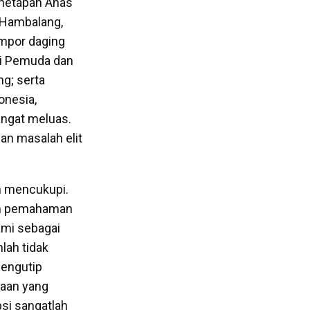
enetapan Anas
 Hambalang,
impor daging
ri Pemuda dan
g; serta
onesia,
angat meluas.
an masalah elit
um mencukupi.
lam pemahaman
ami sebagai
nlah tidak
mengutip
saan yang
si sangatlah