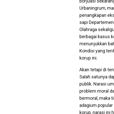
borjuasi sekaran
Urbaningrum, man
penangkapan eks-
sapi Departemen 
Olahraga sekalig
berbagai kasus ko
menunjukkan bahw
Kondisi yang ten
korup ini.
Akan tetapi di t
Salah satunya da
publik. Narasi u
problem moral dal
bermoral, maka t
adagium popular 
korup, narasi in