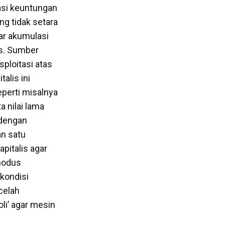
asi keuntungan
ng tidak setara
ar akumulasi
is. Sumber
ploitasi atas
talis ini
eperti misalnya
 nilai lama
 dengan
an satu
pitalis agar
 modus
kondisi
celah
li’ agar mesin