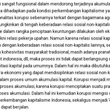
si sangat fungsional dalam mendorong terjadinya akumul
rena dihadapkan pada kondisi perkembangan kapitalisme ya
onalitas korupsi sebenarnya terkait dengan bagaimana ag
ungkinkan di tengah keberadaan relasi sosial non-kapital
e dalam rangka penciptaan keuntungan dilakukan oleh eks
yakni relasi pekerja upahan. Namun karena relasi sosial kapi
n dengan keberadaan relasi sosial non-kapitalis lainnya, s
kohesivitas masyarakat tradisional, masih adanya pranata
 indonesia, dll, maka proses ini tidak dapat berlangsung
asi kapital pada umumnya. Dalam hal ini maka dibutuhk
-ekonomi yang dapat mendisiplinkan relasi sosial non-ka
 dalam proses umum akumulasi kapital. Korupsi menjadi
roses akumulasi, karena korupsi menciptakan suatu pra
oses akumulasi. Dalam hal ini kemudian korupsi mengisi 
 perkembangan kapitalisme Indonesia, sekaligus menjadi ‘o
 dapat berjalan.