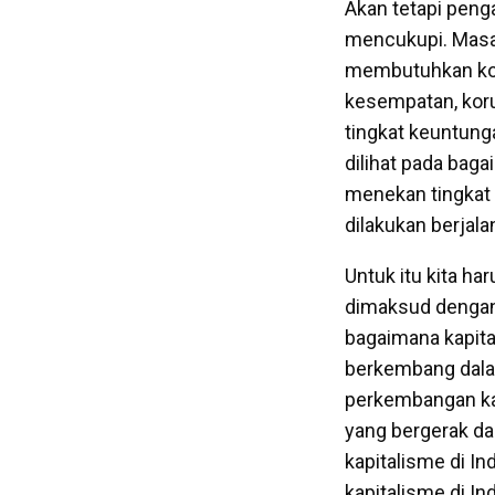
Akan tetapi peng
mencukupi. Masal
membutuhkan kor
kesempatan, koru
tingkat keuntung
dilihat pada bag
menekan tingkat
dilakukan berjala
Untuk itu kita h
dimaksud dengan k
bagaimana kapita
berkembang dalam
perkembangan kap
yang bergerak dal
kapitalisme di In
kapitalisme di In