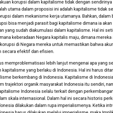
akuan korupsi dalam kapitalisme tidak dengan sendirinya
ah utama dalam proposisi ini adalah kapitalisme tidak se
upsi dalam mekanisme kerja utamanya. Bahkan, dalam 
psi bisa menjadi parasit bagi kapitalisme dimana ia aka
an yang sudah diakumulasi dalam kapitalisme. Hal ini set
aimana keberadaan Negara kapitalis maju, dimana merek
 korupsi di Negara mereka untuk memastikan bahwa aku
n secara efektif dan efisien.
arus memproblematisasi lebih lanjut mengenai apa yang 
apitalisme yang berlaku di Indonesia. Hal ini harus ditar
lisme berkembang di Indonesia. Kapitalisme di Indonesia
 trajektori organik masyarakat Indonesia itu sendiri, n
italisme Indonesia selalu terkait dengan perkembangan
am skala internasional. Dalam hal ini secara historis per
donesia dilakukan dalam rupa imperialismenya. Ketika int
donesia harus dilakukan melalui imperialisme, maka Implik