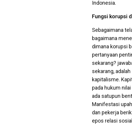
Indonesia.
Fungsi korupsi 
Sebagaimana tela
bagaimana menem
dimana korupsi be
pertanyaan penti
sekarang? jawaba
sekarang, adalah
kapitalisme. Kapi
pada hukum nilai
ada satupun bentu
Manifestasi upah
dan pekerja beri
epos relasi sosia