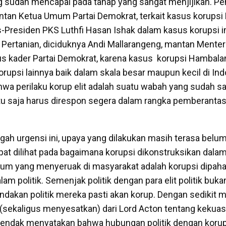
g sudah mencapai pada tahap yang sangat menjijikan. P
tan Ketua Umum Partai Demokrat, terkait kasus korupsi
Presiden PKS Luthfi Hasan Ishak dalam kasus korupsi 
Pertanian, diciduknya Andi Mallarangeng, mantan Mente
us kader Partai Demokrat, karena kasus korupsi Hambalan
rupsi lainnya baik dalam skala besar maupun kecil di Ind
a perilaku korup elit adalah suatu wabah yang sudah s
tu saja harus direspon segera dalam rangka pemberantas
engah urgensi ini, upaya yang dilakukan masih terasa bel
pat dilihat pada bagaimana korupsi dikonstruksikan da
mum yang menyeruak di masyarakat adalah korupsi dipah
am politik. Semenjak politik dengan para elit politik buka
indakan politik mereka pasti akan korup. Dengan sedikit 
(sekaligus menyesatkan) dari Lord Acton tentang kekua
i hendak menyatakan bahwa hubungan politik dengan korup