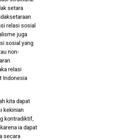
dak setara
tidaksetaraan
 relasi sosial
lisme juga
si sosial yang
tau non-
aran
ka relasi
at Indonesia
h kita dapat
 kekinian
 kontradiktif,
 karena ia dapat
na secara