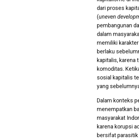
dari proses kapi
(
uneven develop
pembangunan dala
dalam masyaraka
memiliki karakter
berlaku sebelumn
kapitalis, karen
komoditas. Ketik
sosial kapitalis 
yang sebelumnya 
Dalam konteks pe
menempatkan baga
masyarakat Indone
karena korupsi ad
bersifat parasiti