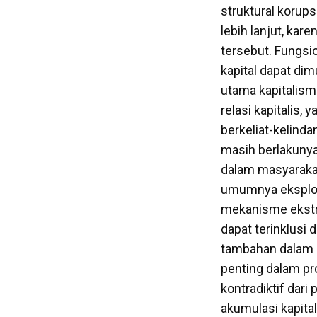
struktural korup
lebih lanjut, ka
tersebut. Fungsi
kapital dapat dim
utama kapitalism
relasi kapitalis, 
berkeliat-kelinda
masih berlakunya 
dalam masyarakat
umumnya eksploit
mekanisme ekstra
dapat terinklusi
tambahan dalam p
penting dalam pr
kontradiktif dari
akumulasi kapital