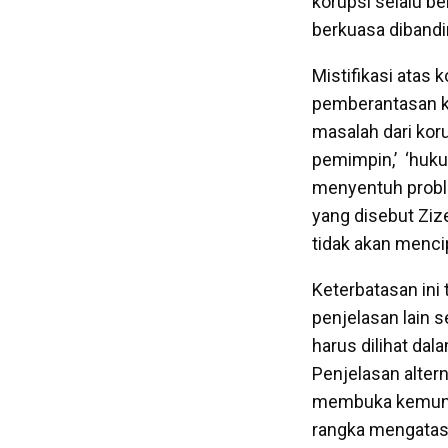
korupsi selalu be
berkuasa dibandin
Mistifikasi atas
pemberantasan ko
masalah dari korup
pemimpin,’ ‘hukum
menyentuh proble
yang disebut Ziz
tidak akan menci
Keterbatasan ini 
penjelasan lain 
harus dilihat dal
Penjelasan altern
membuka kemungki
rangka mengatas