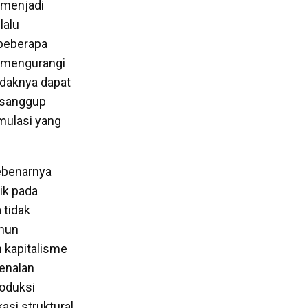
 menjadi
lalu
beberapa
n mengurangi
idaknya dapat
a sanggup
mulasi yang
sebenarnya
ik pada
 tidak
amun
 kapitalisme
kenalan
roduksi
asi struktural