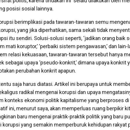
rsifat politis, karena tindakan ini selalu dilakukan oleh m
g posisi sosial lainnya.
 korupsi berimplikasi pada tawaran-tawaran semu mengen
rupsi, yang jika diperhatikan, sama sekali tidak menyent
si itu sendiri. Solusi-solusi seperti, ‘jadikan orang baik 
 mati koruptor,’ ‘perbaiki sistem pengawasan,’ dan lain-l
m relasi kekuasaan, tawaran-tawaran tersebut hanya me
ek sebagai upaya ‘pseudo-konkrit,’ dimana upaya konkrit 
ptakan perubahan konkrit apapun.
tentu saja harus diatasi. Artikel ini berupaya untuk memb
sekaligus radikal mengenai korupsi dan upaya mengatasin
am konteks ekonomi politik kapitalisme yang berproses di
atif ini, menurut saya, akan memperluas ruang berpikir ki
nan baru mengenai praktik-praktik politik yang baru pu
i korupsi yang semakin memperburuk kehidupan rakyat 