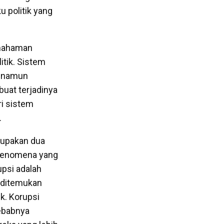
u politik yang
emahaman
itik. Sistem
, namun
uat terjadinya
ri sistem
.
rupakan dua
i fenomena yang
upsi adalah
t ditemukan
k. Korupsi
sebabnya