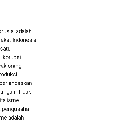
rusial adalah
akat Indonesia
 satu
i korupsi
yak orang
roduksi
g berlandaskan
tungan. Tidak
italisme.
ra pengusaha
sme adalah