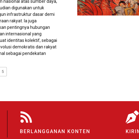
n nasional atas sumber daya,
udian digunakan untuk
 infrastruktur dasar demi
aan rakyat. Ia juga
an pentingnya hubungan
dan internasional yang
t identitas kolektif, sebagai
evolusi demokratis dan rakyat
nal sebagai pendekatan
5
BERLANGGANAN KONTEN
KIRI