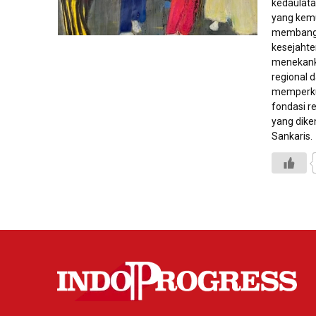
kedaulata
yang kem
membangun
kesejahter
menekank
regional 
memperkua
fondasi r
yang dike
Sankaris.