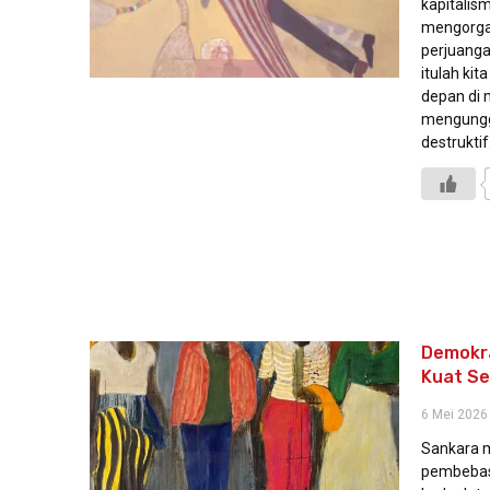
kapitalis
mengorgan
perjuanga
itulah ki
depan di
mengungg
destruktif
Demokra
Kuat Se
6 Mei 2026
Sankara 
pembebas