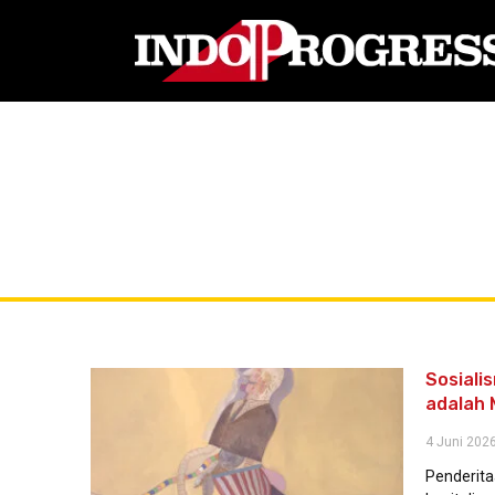
Sosiali
adalah 
4 Juni 202
Penderita