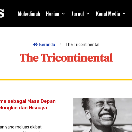
Mukadimah
Harian
Jurnal
Kanal Media
Beranda
/
The Tricontinental
The Tricontinental
sme sebagai Masa Depan
Mungkin dan Niscaya
6
an yang meluas akibat