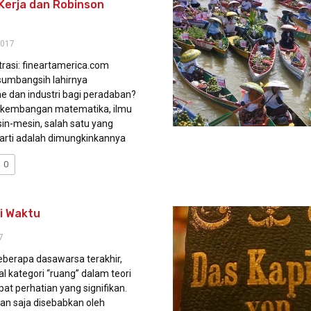
Kerja dan Robinson
2017
strasi: fineartamerica.com
umbangsih lahirnya
me dan industri bagi peradaban?
rkembangan matematika, ilmu
in-mesin, salah satu yang
rarti adalah dimungkinkannya
0
i Waktu
7
erapa dasawarsa terakhir,
al kategori “ruang” dalam teori
at perhatian yang signifikan.
kan saja disebabkan oleh