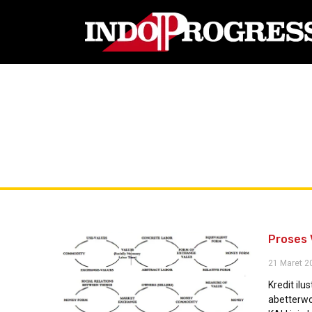
Proses 
21 Maret 2
Kredit ilus
abetterw