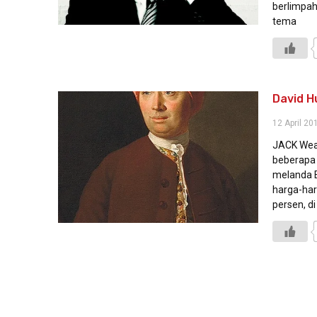
berlimpah
tema
David H
12 April 20
JACK Weat
beberapa 
melanda E
harga-har
persen, di