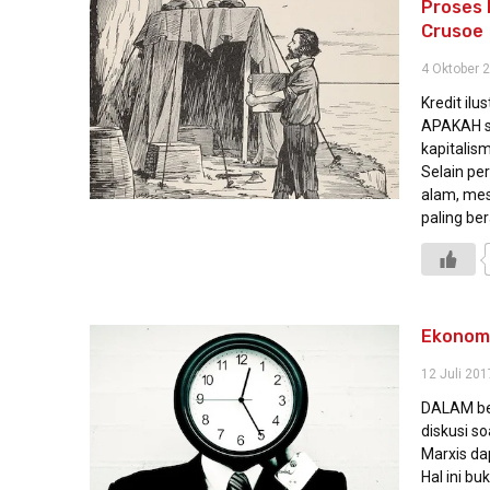
Proses 
Crusoe
4 Oktober 
Kredit ilu
APAKAH s
kapitalis
Selain pe
alam, mes
paling be
Ekonom
12 Juli 201
DALAM beb
diskusi so
Marxis dap
Hal ini bu