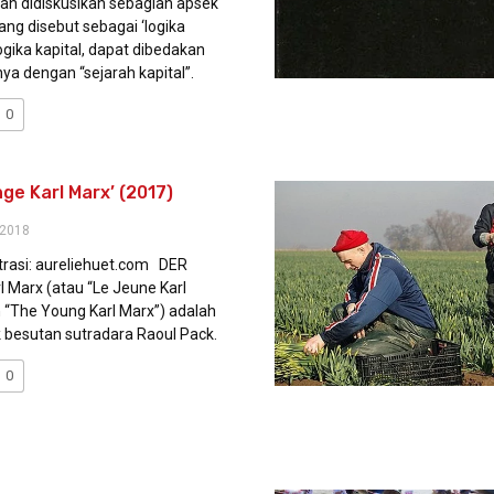
akan didiskusikan sebagian apsek
ang disebut sebagai ‘logika
Logika kapital, dapat dibedakan
 dengan “sejarah kapital”.
0
ge Karl Marx’ (2017)
 2018
strasi: aureliehuet.com DER
l Marx (atau “Le Jeune Karl
 “The Young Karl Marx”) adalah
k besutan sutradara Raoul Pack.
0