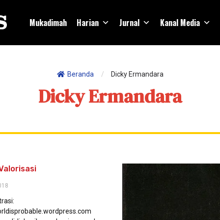
Mukadimah
Harian
Jurnal
Kanal Media
Beranda
/
Dicky Ermandara
Dicky Ermandara
Valorisasi
018
trasi:
orldisprobable.wordpress.com