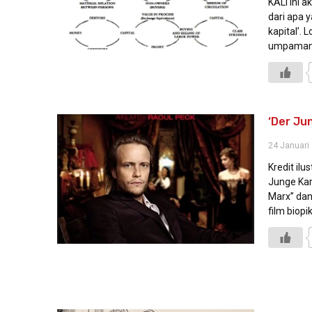
KALI ini 
dari apa y
kapital’. 
umpamanya
‘Der Jun
24 Januari
Kredit ilu
Junge Kar
Marx” dan
film biopi