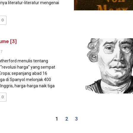
nya literatur-literatur mengenai
0
ume [3]
17
herford menulis tentang
“revolusi harga” yang sempat
ropa; sepanjang abad 16
ga di Spanyol melonjak 400
 Inggris, harga-harga naik tiga
0
1
2
3