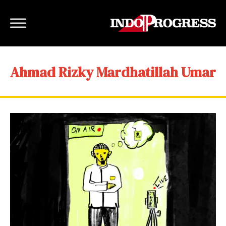
Ahmad Rizky Mardhatillah Umar