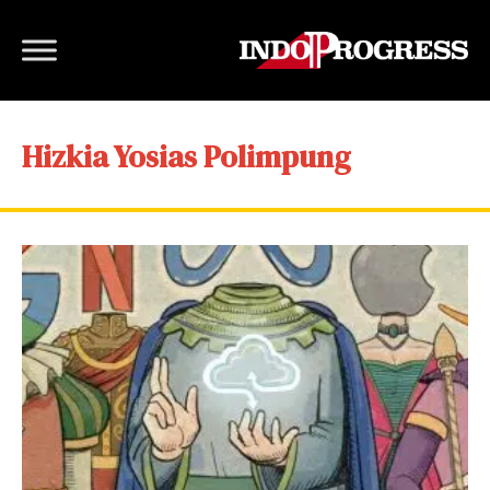
Hizkia Yosias Polimpung