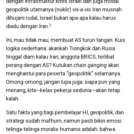
dengan infrastruktur kritis Israel dan juga modal
geopolitik utamanya (nuklir)
vis-a-vis
Iran musnah
dihujani rudal, Israel bukan apa-apa kalau harus
5
diadu dengan Iran.
Ini, mau tidak mau, membuat AS turun tangan.
Kuis
logika sederhana: akankah Tiongkok dan Rusia
tinggal diam kalau Iran, anggota BRICS, terlibat
perang dengan AS? Kutukan
chain ganging
akan
menghantui para peserta “geopolitik” selamanya.
Omong-omong, jangan lupa juga: siapa pun yang
menang, kita—kelas pekerja sedunia—akan tetap
kalah.
Satu fakta yang bagi pembelajar HI, geopolitik, dan
strategi sudah mafhum, namun pasti
bikin
emosi
telinga-telinga moralis-humanis adalah: bahwa