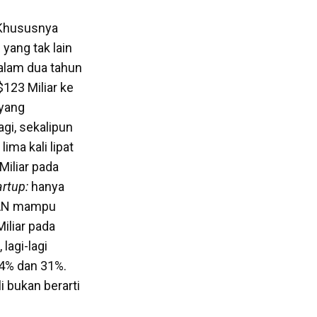
 Khususnya
,
yang tak lain
alam dua tahun
$123 Miliar ke
 yang
gi, sekalipun
ma kali lipat
Miliar pada
artup:
hanya
SEAN mampu
iliar pada
lagi-lagi
34% dan 31%.
 bukan berarti