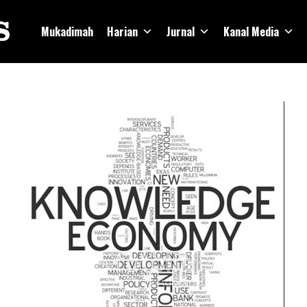
Mukadimah
Harian
Jurnal
Kanal Media