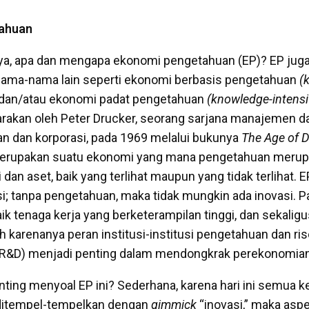
ahuan
, apa dan mengapa ekonomi pengetahuan (EP)? EP juga
nama-nama lain seperti ekonomi berbasis pengetahuan
(
dan/atau ekonomi padat pengetahuan
(knowledge-intens
arakan oleh Peter Drucker, seorang sarjana manajemen dan
an dan korporasi, pada 1969 melalui bukunya
The Age of D
merupakan suatu ekonomi yang mana pengetahuan merupa
 dan aset, baik yang terlihat maupun yang tidak terlihat.
i; tanpa pengetahuan, maka tidak mungkin ada inovasi. P
 tenaga kerja yang berketerampilan tinggi, dan sekaligus
eh karenanya peran institusi-institusi pengetahuan dan ri
&D) menjadi penting dalam mendongkrak perekonomian
ting menyoal EP ini? Sederhana, karena hari ini semua k
ditempel-tempelkan dengan
gimmick
“inovasi,” maka as