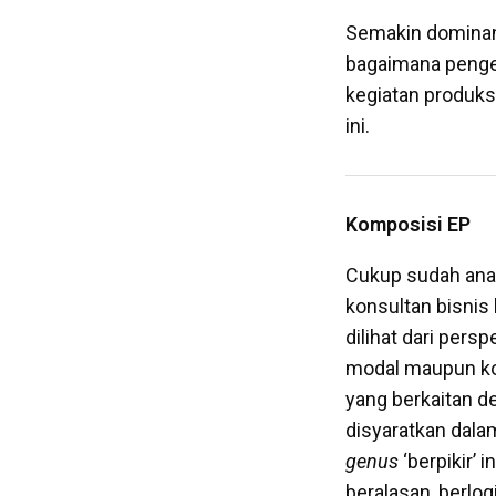
Semakin dominan
bagaimana penget
kegiatan produksi
ini.
Komposisi EP
Cukup sudah anali
konsultan bisnis 
dilihat dari per
modal maupun kom
yang berkaitan d
disyaratkan dalam
genus
‘berpikir’ 
beralasan, berlog