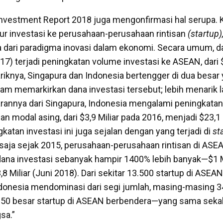
nvestment Report 2018 juga mengonfirmasi hal serupa.
alur investasi ke perusahaan-perusahaan rintisan
(startup)
 dari paradigma inovasi dalam ekonomi. Secara umum, d
17) terjadi peningkatan volume investasi ke ASEAN, dari 
ariknya, Singapura dan Indonesia bertengger di dua besar
m memarkirkan dana investasi tersebut; lebih menarik la
annya dari Singapura, Indonesia mengalami peningkatan li
 modal asing, dari $3,9 Miliar pada 2016, menjadi $23,1 
katan investasi ini juga sejalan dengan yang terjadi di
st
 saja sejak 2015, perusahaan-perusahaan rintisan di A
na investasi sebanyak hampir 1400% lebih banyak—$1 M
8 Miliar (Juni 2018). Dari sekitar 13.500 startup di ASEAN, 
donesia mendominasi dari segi jumlah, masing-masing 
i 50 besar startup di ASEAN berbendera—yang sama sekali
sa.”