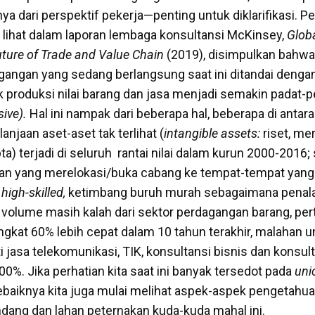
 dari perspektif pekerja—penting untuk diklarifikasi. Per
a lihat dalam laporan lembaga konsultansi McKinsey,
Globa
uture of Trade and Value Chain
(2019), disimpulkan bahwa
agangan yang sedang berlangsung saat ini ditandai deng
 produksi nilai barang dan jasa menjadi semakin padat-
sive).
Hal ini nampak dari beberapa hal, beberapa di antara
anjaan aset-aset tak terlihat (
intangible assets:
riset, mer
pta) terjadi di seluruh rantai nilai dalam kurun 2000-2016
an yang merelokasi/buka cabang ke tempat-tempat yang
a
high-skilled,
ketimbang buruh murah sebagaimana penal
 volume masih kalah dari sektor perdagangan barang, p
ngkat 60% lebih cepat dalam 10 tahun terakhir, malahan u
 jasa telekomunikasi, TIK, konsultansi bisnis dan konsul
0%. Jika perhatian kita saat ini banyak tersedot pada
uni
baiknya kita juga mulai melihat aspek-aspek pengetahua
dang dan lahan peternakan kuda-kuda mahal ini.