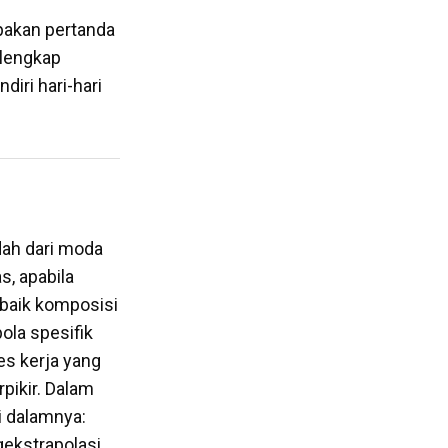
akan pertanda
elengkap
diri hari-hari
dah dari moda
s, apabila
—baik komposisi
ola spesifik
es kerja yang
pikir. Dalam
di dalamnya:
ekstrapolasi,