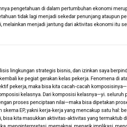
nya pengetahuan di dalam pertumbuhan ekonomi merup
ahuan tidak lagi menjadi sekedar penunjang ataupun p
, melainkan menjadi jantung dari aktivitas ekonomi itu sen
sis lingkungan strategis bisnis, dan izinkan saya berpin
kembali ke pegiat gerakan kelas pekerja. Fenomena di ata
spektif pekerja, maka bisa kita cacah-cacah komposisinya
posisi kelasnya. Dari komposisi kelasnya—yi. seluruh p
engan proses penciptaan nilai—maka bisa dipetakan pros
 skema EP, yakni kerja-kerja yang mencakup satu hal: ber
ini, bisa kita masukkan aktivitas-aktivitas yang termaktub 
ika, menginterpretasi, memaknai, menarik implikasi, meng