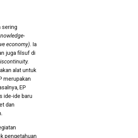
 sering
knowledge-
ive economy)
. Ia
 juga filsuf di
iscontinuity.
kan alat untuk
 EP merupakan
asalnya, EP
 ide-ide baru
set dan
.
egiatan
pek pengetahuan