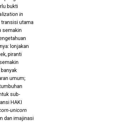
lu bukti
lization in
 transisi utama
an semakin
pengetahuan
nya: lonjakan
ek, piranti
; semakin
 banyak
aran umum;
ertumbuhan
ntuk sub-
tansi HAKI
corn-unicorn
n dan imajinasi