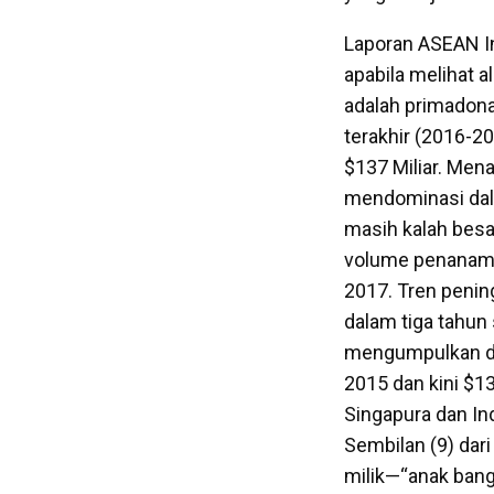
Laporan ASEAN I
apabila melihat 
adalah primadona
terakhir (2016-20
$137 Miliar. Men
mendominasi dala
masih kalah besar
volume penanaman
2017. Tren pening
dalam tiga tahun
mengumpulkan da
2015 dan kini $13,
Singapura dan In
Sembilan (9) dar
milik—“anak bang