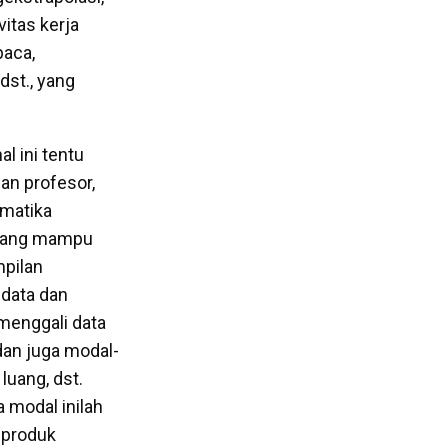
vitas kerja
baca,
st., yang
l ini tentu
nan profesor,
ematika
h yang mampu
pilan
 data dan
menggali data
dan juga modal-
 luang, dst.
 modal inilah
i produk