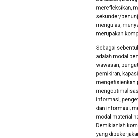
merefleksikan, me
sekunder/penunja
mengulas, menyar
merupakan kompon
Sebagai sebentuk 
adalah modal peng
wawasan, pengeta
pemikiran, kapasi
mengefisienkan 
mengoptimalisasi 
informasi, penge
dan informasi, m
modal material nan
Demikianlah komp
yang dipekerjak