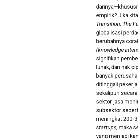
darinya—khususnya
empirik? Jika kit
Transition: The F
globalisasi perd
berubahnya corak
(knowledge inten
signifikan pembel
lunak, dan hak ci
banyak perusaha
ditinggali pekerj
sekalipun secara
sektor jasa meni
subsektor seperti
meningkat 200-30
startups,
maka se
yang menjadi kan