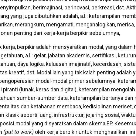
nyimpulkan, berimajinasi, berinovasi, berkreasi, dst. Akti
ng yang juga dibutuhkan adalah, a.l.: keterampilan mem
ikan, merangkum, mengamati, menganalogikan, merisa, d
en penting dari kerja-kerja berpikir sebelumnya,
kerja, berpikir adalah mensyaratkan modal, yang dalam ha
etahuan, a.l.: gelar, jabatan akademis, sertifikasi, keturu
huan, daya logika, keluasan imajinatif, kecerdasan, sist
tas kreatif, dst. Modal lain yang tak kalah penting adala
pengoperasian modal-modal primer sebelumnya: keteram
piranti (lunak, keras dan digital), keterampilan mengolah
tahuan sumber-sumber data, keterampilan bertanya dan 
entalitas dan ketahanan membaca, kedisiplinan meriset, 
 klasik seperti: uang, infrastruktur, jejaring sosial, waktu
osisi modal yang disyaratkan dalam skema EP. Kesemua
an
(put to work)
oleh kerja berpikir untuk menghasilkan lin