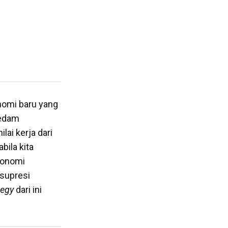
onomi baru yang
redam
lai kerja dari
bila kita
ekonomi
 supresi
ategy
dari ini