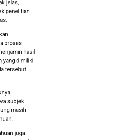
k jelas,
ek penelitian
tas.
akan
ga proses
 menjamin hasil
 yang dimiliki
da tersebut
knya
hwa subjek
erung masih
ahuan.
ahuan juga