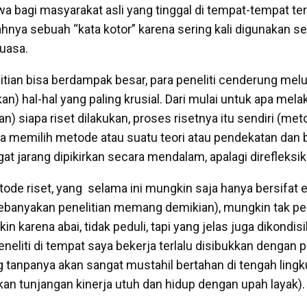
 bagi masyarakat asli yang tinggal di tempat-tempat ter
ahnya sebuah “kata kotor” karena sering kali digunakan se
kuasa.
litian bisa berdampak besar, para peneliti cenderung mel
) hal-hal yang paling krusial. Dari mulai untuk apa melak
n) siapa riset dilakukan, proses risetnya itu sendiri (me
a memilih metode atau suatu teori atau pendekatan dan b
ngat jarang dipikirkan secara mendalam, apalagi direfleksik
e riset, yang selama ini mungkin saja hanya bersifat ek
ebanyakan penelitian memang demikian), mungkin tak p
kin karena abai, tidak peduli, tapi yang jelas juga dikondi
peneliti di tempat saya bekerja terlalu disibukkan denga
ng tanpanya akan sangat mustahil bertahan di tengah ling
an tunjangan kinerja utuh dan hidup dengan upah layak).