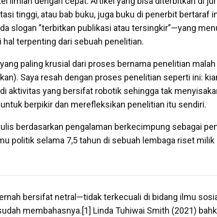
l ilmiah dengan cepat. Artikel yang bisa diterbitkan di jur
si tinggi, atau bab buku, juga buku di penerbit bertaraf i
a slogan ”terbitkan publikasi atau tersingkir”—yang me
 hal terpenting dari sebuah penelitian.
l yang paling krusial dari proses bernama penelitian malah
an). Saya resah dengan proses penelitian seperti ini: kia
di aktivitas yang bersifat robotik sehingga tak menyisak
 untuk berpikir dan merefleksikan penelitian itu sendiri.
a tulis berdasarkan pengalaman berkecimpung sebagai pene
lmu politik selama 7,5 tahun di sebuah lembaga riset mili
pernah bersifat netral—tidak terkecuali di bidang ilmu sosi
sudah membahasnya.[1] Linda Tuhiwai Smith (2021) bah