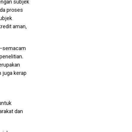
dengan subjek
 ada proses
ubjek
kredit aman,
tas—semacam
penelitian.
erupakan
 juga kerap
untuk
arakat dan