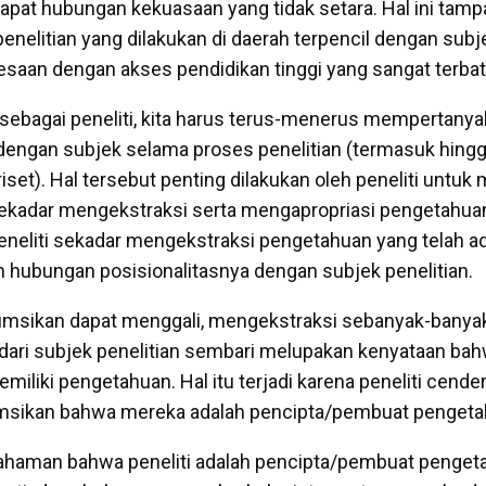
rdapat hubungan kekuasaan yang tidak setara. Hal ini tampa
enelitian yang dilakukan di daerah terpencil dengan subj
saan dengan akses pendidikan tinggi yang sangat terba
i, sebagai peneliti, kita harus terus-menerus mempertany
 dengan subjek selama proses penelitian (termasuk hing
riset). Hal tersebut penting dilakukan oleh peneliti untuk
 sekadar mengekstraksi serta mengapropriasi pengetahuan
eneliti sekadar mengekstraksi pengetahuan yang telah a
 hubungan posisionalitasnya dengan subjek penelitian.
umsikan dapat menggali, mengekstraksi sebanyak-banya
dari subjek penelitian sembari melupakan kenyataan ba
emiliki pengetahuan. Hal itu terjadi karena peneliti cend
sikan bahwa mereka adalah pencipta/pembuat penget
ahaman bahwa peneliti adalah pencipta/pembuat penget