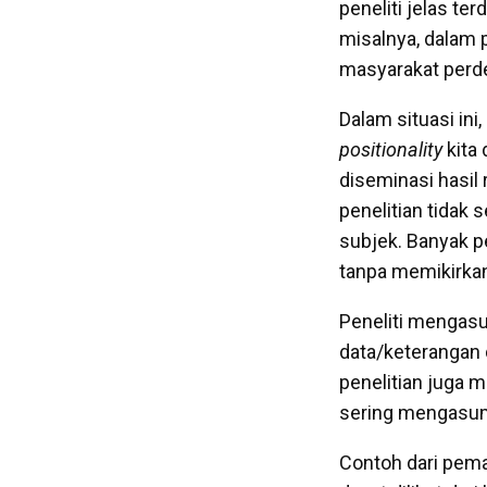
peneliti jelas te
misalnya, dalam p
masyarakat perde
Dalam situasi in
positionality
kita
diseminasi hasil 
penelitian tidak
subjek. Banyak p
tanpa memikirkan
Peneliti mengas
data/keterangan 
penelitian juga m
sering mengasum
Contoh dari pem