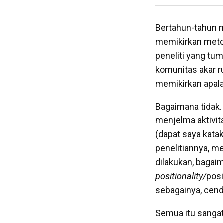
Bertahun-tahun me
memikirkan meto
peneliti yang tum
komunitas akar ru
memikirkan apalag
Bagaimana tidak. 
menjelma aktivita
(dapat saya katak
penelitiannya, m
dilakukan, baga
positionality/
posi
sebagainya, cende
Semua itu sangat