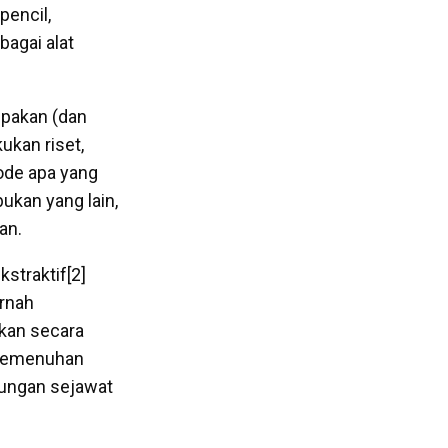
pencil,
bagai alat
upakan (dan
ukan riset,
tode apa yang
ukan yang lain,
an.
straktif[2]
ernah
sikan secara
n pemenuhan
kungan sejawat