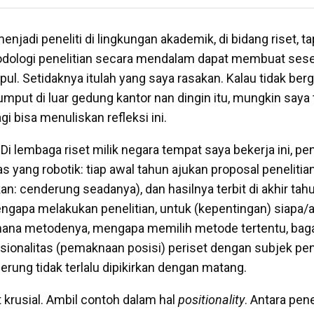
njadi peneliti di lingkungan akademik, di bidang riset, ta
dologi penelitian secara mendalam dapat membuat sese
pul. Setidaknya itulah yang saya rasakan. Kalau tidak be
mput di luar gedung kantor nan dingin itu, mungkin saya 
i bisa menuliskan refleksi ini.
Di lembaga riset milik negara tempat saya bekerja ini, pen
s yang robotik: tiap awal tahun ajukan proposal penelitian,
an: cenderung seadanya), dan hasilnya terbit di akhir tahu
engapa melakukan penelitian, untuk (kepentingan) siapa/a
imana metodenya, mengapa memilih metode tertentu, ba
sionalitas (pemaknaan posisi)
periset dengan subjek pene
rung tidak terlalu dipikirkan dengan matang.
 krusial. Ambil contoh dalam hal
positionality
. Antara pene