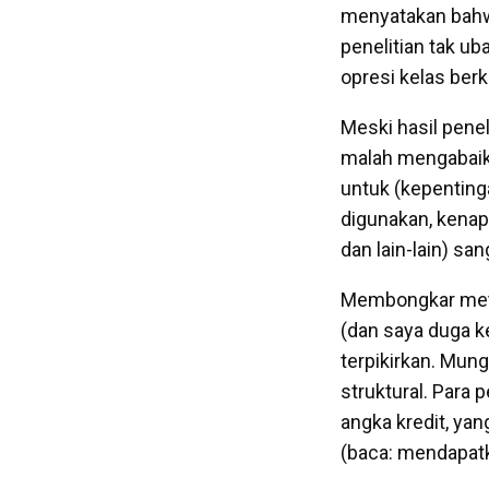
menyatakan bahwa
penelitian tak ub
opresi kelas ber
Meski hasil pene
malah mengabaikan
untuk (kepentinga
digunakan, kenap
dan lain-lain) sa
Membongkar metod
(dan saya duga k
terpikirkan. Mung
struktural. Para 
angka kredit, ya
(baca: mendapatk