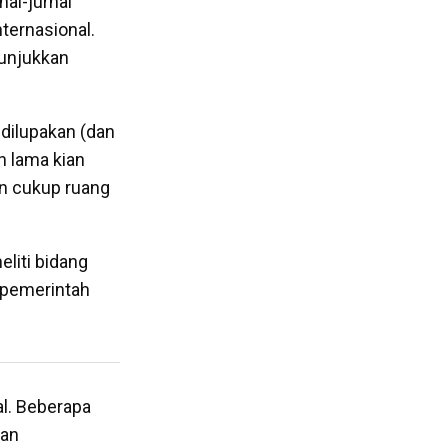
nal-jurnal
nternasional.
nunjukkan
 dilupakan (dan
n lama kian
an cukup ruang
liti bidang
k pemerintah
al. Beberapa
kan