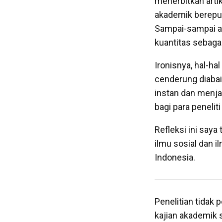
menerbitkan artike
akademik bereputa
Sampai-sampai ad
kuantitas sebagai
Ironisnya, hal-ha
cenderung diabaik
instan dan menja
bagi para peneliti
Refleksi ini say
ilmu sosial dan i
Indonesia.
Penelitian tidak 
kajian akademik 