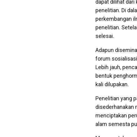
dapat dilihat da
penelitian. Di da
perkembangan ilm
penelitian. Setela
selesai.
Adapun diseminas
forum sosialisasi
Lebih jauh, pen
bentuk penghorma
kali dilupakan.
Penelitian yang
disederhanakan me
menciptakan peru
alam semesta pun