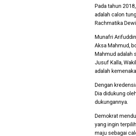
Pada tahun 2018,
adalah calon tun
Rachmatika Dew
Munafri Arifuddi
Aksa Mahmud, bo
Mahmud adalah sal
Jusuf Kalla, Waki
adalah kemenakan
Dengan kredensia
Dia didukung oleh
dukungannya.
Demokrat menduk
yang ingin terpil
maju sebagai cal