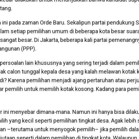
tang.
 ini pada zaman Orde Baru. Sekalipun partai pendukung 
am setiap pemilihan umum di beberapa kota besar suara 
sangat besar. Di Jakarta, beberapa kali partai pemenangn
angunan (PPP).
ersoalan lain khususnya yang sering terjadi dalam pemili
ak calon tunggal kepala desa yang kalah melawan kotak 
di? Karena pemilihan menjadi ajang pertaruhan atau perju
 pemilih untuk memilih kotak kosong. Kadang para pemili
ir ini menyebar dimana-mana. Namun ini hanya bisa dila
lih yang kecil seperti pemilihan tingkat desa. Agak lebih 
an –terutama untuk menyogok pemilih– jika pemilih dal
 jutaan seperti dalam pemilihan di tingkat kota. Walaupun