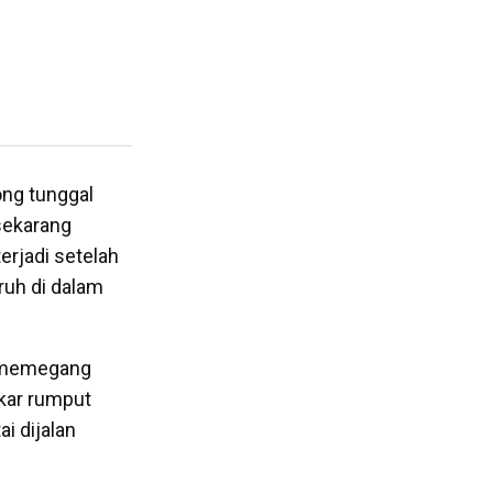
ong tunggal
 sekarang
erjadi setelah
ruh di dalam
k memegang
akar rumput
i dijalan