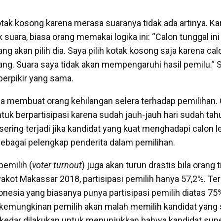
ak kosong karena merasa suaranya tidak ada artinya. Kare
k suara, biasa orang memakai logika ini: “Calon tunggal in
g akan pilih dia. Saya pilih kotak kosong saja karena ca
ng. Suara saya tidak akan mempengaruhi hasil pemilu.” S
berpikir yang sama.
ga membuat orang kehilangan selera terhadap pemilihan. 
tuk berpartisipasi karena sudah jauh-jauh hari sudah tah
sering terjadi jika kandidat yang kuat menghadapi calon 
ebagai pelengkap penderita dalam pemilihan.
pemilih (
voter turnout
) juga akan turun drastis bila orang 
akot Makassar 2018, partisipasi pemilih hanya 57,2%. T
nesia yang biasanya punya partisipasi pemilih diatas 75%
kemungkinan pemilih akan malah memilih kandidat yang
sekedar dilakukan untuk menunjukkan bahwa kandidat super