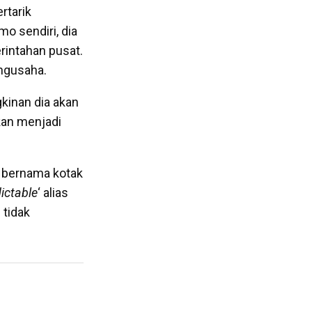
rtarik
mo sendiri, dia
rintahan pusat.
ngusaha.
kinan dia akan
akan menjadi
g bernama kotak
ictable
‘ alias
 tidak