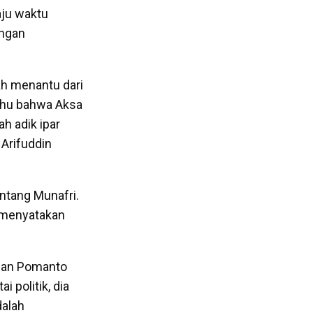
aju waktu
engan
ah menantu dari
ahu bahwa Aksa
ah adik ipar
 Arifuddin
ntang Munafri.
k menyatakan
han Pomanto
 politik, dia
dalah