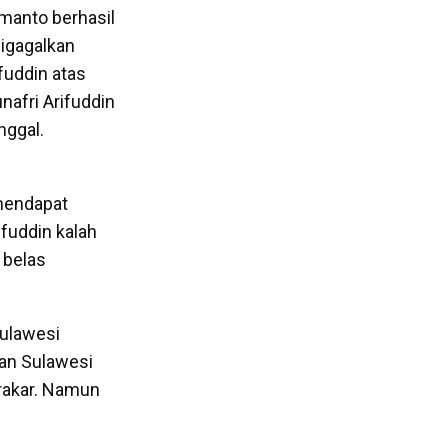
manto berhasil
igagalkan
uddin atas
afri Arifuddin
nggal.
 mendapat
fuddin kalah
 belas
Sulawesi
dan Sulawesi
erakar. Namun