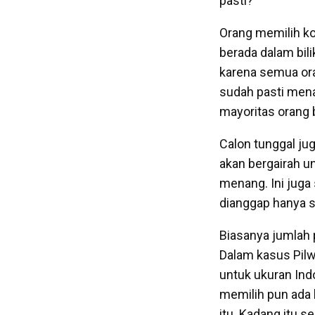
pasti?
Orang memilih kot
berada dalam bili
karena semua oran
sudah pasti mena
mayoritas orang 
Calon tunggal ju
akan bergairah un
menang. Ini juga 
dianggap hanya s
Biasanya jumlah 
Dalam kasus Pilw
untuk ukuran Indo
memilih pun ada 
itu. Kadang itu 