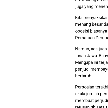
juga yang menen
Kita menyaksikan
menang besar dal
oposisi biasanya 
Persatuan Pemb
Namun, ada juga p
tanah Jawa. Bany
Mengapa ini terja
penjudi membayar
bertaruh.
Persoalan terakh
skala jumlah pemi
membuat perjudi
ratusan ribu atau