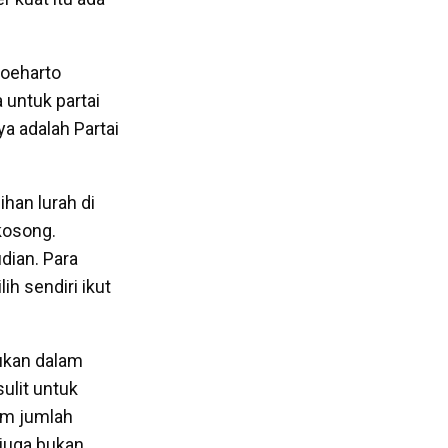
Soeharto
untuk partai
ya adalah Partai
han lurah di
kosong.
dian. Para
h sendiri ikut
kukan dalam
sulit untuk
am jumlah
 juga bukan