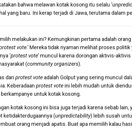
 katakan bahwa melawan kotak kosong itu selalu ‘
unpredic
 hal yang baru. Ini kerap terjadi di Jawa, terutama dalam pe
ilih melakukan ini? Kemungkinan pertama adalah orang
protest vote
.’ Mereka tidak nyaman melihat proses politik
anya ‘
protest vote
’ muncul karena dorongan aktivis-aktivis 
asyarakat (
community organizers
).
as dari
protest vote
adalah Golput yang sering muncul dal
ia. Keberadaan
protest vote
ini lebih mudah untuk diendu
an berkampanye untuk kotak kosong.
n kotak kosong ini bisa juga terjadi karena sebab lain, 
t ketidakterdugaannya (
unpredictability
) lebih susah untu
mbuat orang menjadi apatis. Buat apa memilih kalau has