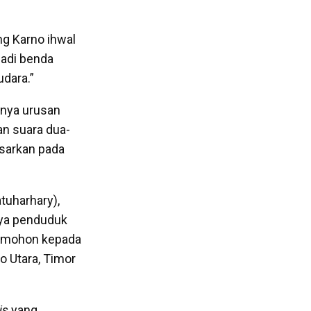
ng Karno ihwal
jadi benda
udara.”
knya urusan
an suara dua-
sarkan pada
tuharhary),
nya penduduk
ta mohon kepada
o Utara, Timor
is
yang