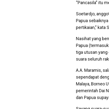
“Pancasila” itu 
Soetardjo, anggo
Papua sebaiknya 
pertikaian,” kata
Nasihat yang be
Papua (termasuk 
tiga utusan yang
suara seluruh rak
A.A. Maramis, sa
sependapat deng
Malaya, Borneo U
pemerintah Dai N
dan Papua supaya
Sayang suara-sua