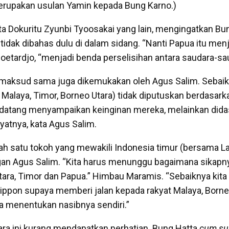
merupakan usulan Yamin kepada Bung Karno.)
ta Dokuritu Zyunbi Tyoosakai yang lain, mengingatkan Bu
tidak dibahas dulu di dalam sidang. “Nanti Papua itu men
 Soetardjo, “menjadi benda perselisihan antara saudara-sa
rmaksud sama juga dikemukakan oleh Agus Salim. Sebai
Malaya, Timor, Borneo Utara) tidak diputuskan berdasark
 datang menyampaikan keinginan mereka, melainkan dida
yatnya, kata Agus Salim.
lah satu tokoh yang mewakili Indonesia timur (bersama La
an Agus Salim. “Kita harus menunggu bagaimana sikap
tara, Timor dan Papua.” Himbau Maramis. “Sebaiknya ki
ippon supaya memberi jalan kepada rakyat Malaya, Borne
 menentukan nasibnya sendiri.”
ra ini kurang mendapatkan perhatian. Bung Hatta
cum su