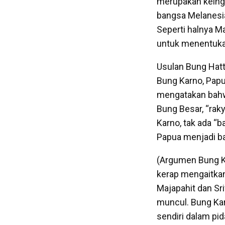
merupakan keingi
bangsa Melanesia
Seperti halnya M
untuk menentukan 
Usulan Bung Hatt
Bung Karno, Papu
mengatakan bahwa
Bung Besar, “raky
Karno, tak ada “
Papua menjadi ba
(Argumen Bung K
kerap mengaitkan
Majapahit dan Sri
muncul. Bung Ka
sendiri dalam pid