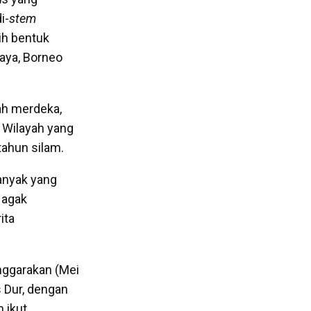
i-
stem
ih bentuk
aya, Borneo
ah merdeka,
 Wilayah yang
tahun silam.
anyak yang
 agak
ita
nggarakan (Mei
 Dur, dengan
 ikut.