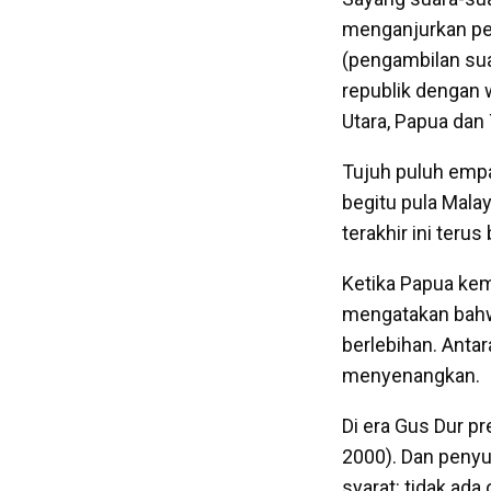
menganjurkan pe
(pengambilan sua
republik dengan 
Utara, Papua dan 
Tujuh puluh empa
begitu pula Mala
terakhir ini teru
Ketika Papua kem
mengatakan bahwa
berlebihan. Anta
menyenangkan.
Di era Gus Dur p
2000). Dan penyu
syarat: tidak ad