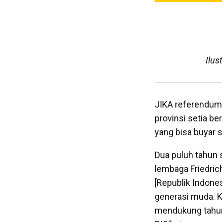
Ilus
JIKA referendum d
provinsi setia be
yang bisa buyar s
Dua puluh tahun 
lembaga Friedric
[Republik Indones
generasi muda. K
mendukung tahun 