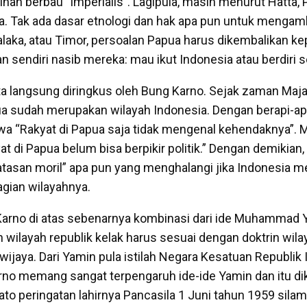
nan berbau “imperialis”. Lagipula, masih menurut Hatta, 
. Tak ada dasar etnologi dan hak apa pun untuk mengamb
alaka, atau Timor, persoalan Papua harus dikembalikan k
sendiri nasib mereka: mau ikut Indonesia atau berdiri se
a langsung diringkus oleh Bung Karno. Sejak zaman Maja
a sudah merupakan wilayah Indonesia. Dengan berapi-ap
 “Rakyat di Papua saja tidak mengenal kehendaknya”. M
at di Papua belum bisa berpikir politik.” Dengan demikia
batasan moril” apa pun yang menghalangi jika Indonesia
gian wilayahnya.
arno di atas sebenarnya kombinasi dari ide Muhammad 
 wilayah republik kelak harus sesuai dengan doktrin wil
wijaya. Dari Yamin pula istilah Negara Kesatuan Republik
rno memang sangat terpengaruh ide-ide Yamin dan itu 
ato peringatan lahirnya Pancasila 1 Juni tahun 1959 silam