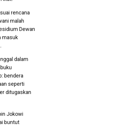
esuai rencana
wani malah
residium Dewan
ah masuk
.
inggal dalam
 buku
p: bendera
an seperti
ter ditugaskan
pin Jokowi
i buntut