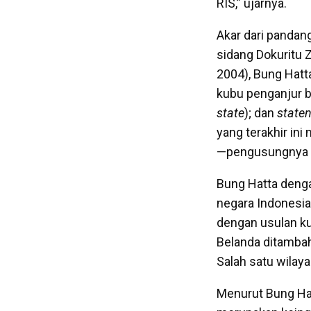
RIS,” ujarnya.
Akar dari pandang
sidang Dokuritu 
2004), Bung Hatt
kubu penganjur b
state
); dan
state
yang terakhir ini
—pengusungnya an
Bung Hatta deng
negara Indonesia
dengan usulan ku
Belanda ditambah
Salah satu wilay
Menurut Bung Ha