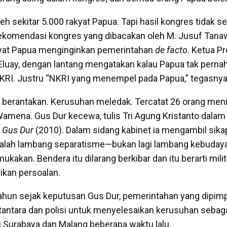
leh sekitar 5.000 rakyat Papua. Tapi hasil kongres tidak s
Rekomendasi kongres yang dibacakan oleh M. Jusuf Tana
at Papua menginginkan pemerintahan
de facto
. Ketua P
Eluay, dengan lantang mengatakan kalau Papua tak pern
KRI. Justru “NKRI yang menempel pada Papua,” tegasnya
 berantakan. Kerusuhan meledak. Tercatat 26 orang men
 Wamena. Gus Dur kecewa, tulis Tri Agung Kristanto dalam
k Gus Dur
(2010). Dalam sidang kabinet ia mengambil sika
dalah lambang separatisme—bukan lagi lambang kebudaya
mukakan. Bendera itu dilarang berkibar dan itu berarti mili
kan persoalan.
ahun sejak keputusan Gus Dur, pemerintahan yang dipim
antara dan polisi untuk menyelesaikan kerusuhan sebaga
di Surabaya dan Malang beberapa waktu lalu.