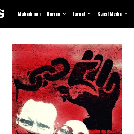
Mukadimah
Harian
Jurnal
Kanal Media