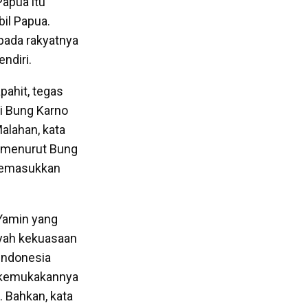
Papua itu
il Papua.
epada rakyatnya
ndiri.
pahit, tegas
i Bung Karno
alahan, kata
n, menurut Bung
 memasukkan
Yamin yang
ayah kekuasaan
 Indonesia
dikemukakannya
. Bahkan, kata