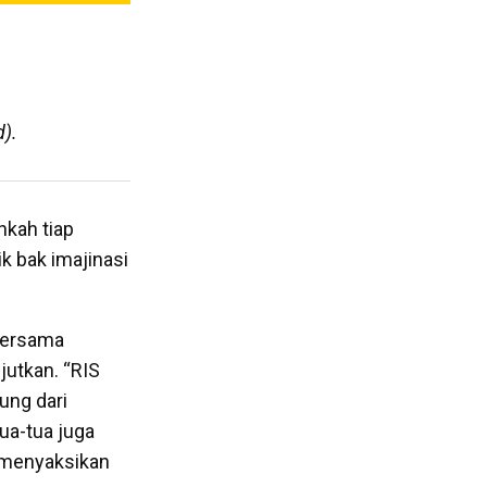
d).
nkah tiap
k bak imajinasi
 bersama
utkan. “RIS
tung dari
ua-tua juga
n menyaksikan