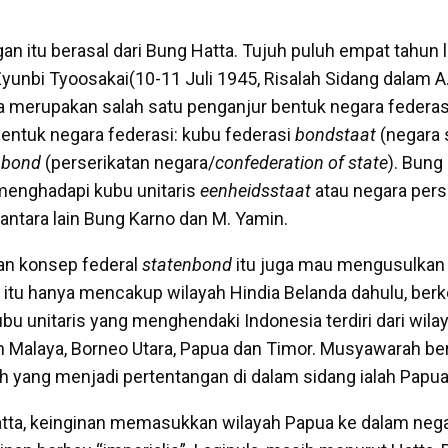
an itu berasal dari Bung Hatta. Tujuh puluh empat tahun l
Zyunbi Tyoosakai(10-11 Juli 1945, Risalah Sidang dalam 
a merupakan salah satu penganjur bentuk negara federas
entuk negara federasi: kubu federasi
bondstaat
(negara 
nbond
(perserikatan negara/
confederation of state
). Bung
 menghadapi kubu unitaris
eenheidsstaat
atau negara pers
tara lain Bung Karno dan M. Yamin.
an konsep federal
statenbond
itu juga mau mengusulkan 
 itu hanya mencakup wilayah Hindia Belanda dahulu, berk
bu unitaris yang menghendaki Indonesia terdiri dari wila
 Malaya, Borneo Utara, Papua dan Timor. Musyawarah berj
ah yang menjadi pertentangan di dalam sidang ialah Papua
tta, keinginan memasukkan wilayah Papua ke dalam nega