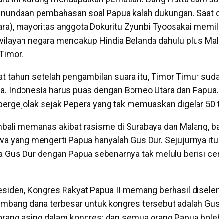
nundaan pembahasan soal Papua kalah dukungan. Saat d
ra), mayoritas anggota Dokuritu Zyunbi Tyoosakai memil
wilayah negara mencakup Hindia Belanda dahulu plus Mal
Timor.
t tahun setelah pengambilan suara itu, Timor Timur sud
ya. Indonesia harus puas dengan Borneo Utara dan Papua.
s bergejolak sejak Pepera yang tak memuaskan digelar 50 
bali memanas akibat rasisme di Surabaya dan Malang, b
 yang mengerti Papua hanyalah Gus Dur. Sejujurnya itu
ra Gus Dur dengan Papua sebenarnya tak melulu berisi cer
residen, Kongres Rakyat Papua II memang berhasil disele
mbang dana terbesar untuk kongres tersebut adalah Gus
a orang asing dalam kongres; dan semua orang Papua boleh