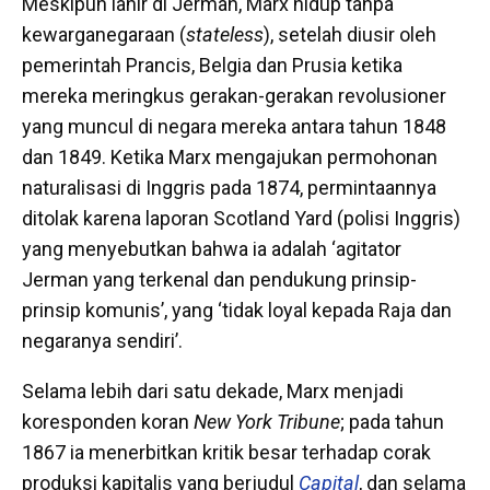
Meskipun lahir di Jerman, Marx hidup tanpa
kewarganegaraan (
stateless
), setelah diusir oleh
pemerintah Prancis, Belgia dan Prusia ketika
mereka meringkus gerakan-gerakan revolusioner
yang muncul di negara mereka antara tahun 1848
dan 1849. Ketika Marx mengajukan permohonan
naturalisasi di Inggris pada 1874, permintaannya
ditolak karena laporan Scotland Yard (polisi Inggris)
yang menyebutkan bahwa ia adalah ‘agitator
Jerman yang terkenal dan pendukung prinsip-
prinsip komunis’, yang ‘tidak loyal kepada Raja dan
negaranya sendiri’.
Selama lebih dari satu dekade, Marx menjadi
koresponden koran
New York Tribune
; pada tahun
1867 ia menerbitkan kritik besar terhadap corak
produksi kapitalis yang berjudul
Capital
, dan selama