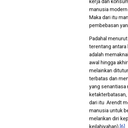
kerja dan konsum
manusia modern m
Maka dari itu ma
pembebasan yang
Padahal menurut 
terentang antara 
adalah memaknai 
awal hingga akhir
melainkan ditutu
terbatas dan meng
yang senantiasa 
ketakterbatasan,
dari itu Arendt 
manusia untuk be
melarikan diri k
keilahiyahan).
[6]