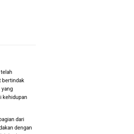
telah
 bertindak
 yang
si kehidupan
bagian dari
edakan dengan