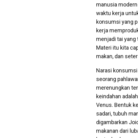
manusia modern b
waktu kerja untu
konsumsi yang pa
kerja memproduks
menjadi tai yang
Materi itu kita c
makan, dan seter
Narasi konsumsi 
seorang pahlawa
merenungkan ten
keindahan adalah
Venus. Bentuk ke
sadari, tubuh ma
digambarkan Joi
makanan dari lub