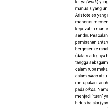
karya
(work
) yan
manusia yang uni
Aristoteles yang
menerus memenuh
keprivatan manus
sendiri. Pesoala
pemisahan antar
bergeser ke ran
(dalam arti gaya 
tangga sebagaima
dalam rupa makan
dalam
oikos
atau 
merupakan ranah
pada
oikos.
Namun
menjadi “tuan” 
hidup belaka (yan