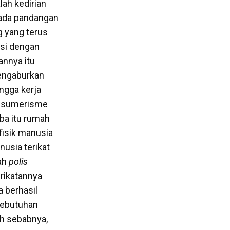
lah kedirian
pada pandangan
g yang terus
si dengan
annya itu
mengaburkan
ingga kerja
onsumerisme
rba itu rumah
fisik manusia
usia terikat
nah
polis
rikatannya
 berhasil
kebutuhan
ah sebabnya,