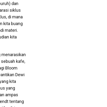
buruh) dan
rasi siklus
lus, di mana
n kita buang
di materi.
dian kita
g menarasikan
 sebuah kafe,
agi Bloom
cantikan Dewi
yang kita
lus yang
kan ampas
rendt tentang