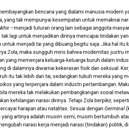
 membayangkan bencana yang dialami manusia modern ya
rja, yang tak mempunyai kesempatan untuk memaknai nar
akhir –menjadi tuturan orang lain sebagai anggota masyar
a tak lagi untuk menjadikan dirinya mencapai tindakan y
 untuk menjadi tai yang dibuang begitu saja. Jika hal itu k
rya Zola, maka sungguh miris bahwa modernitas justru 
an yang memenjara keluarga-keluarga buruh dalam indust
g di dalamnya diwarnai kekerasan fisik dan seksual. Ker
ruh itu tak lebih dari tai, sedangkan tubuh mereka yang 
oikos
yang terpenjara dalam industri pertambangan. Mak
abila mereka tak melakukan pembangkangan sosial mela
an kehilangan narasi dirinya. Tetapi Zola berpikir, sepert
cayai harapan atau natalitas. Sesuai dengan
Germinal
(
) yang artinya adalah musim semi, musim bertumbuh atau
engubah narasi kerja menjadi narasi (tindakan) politik, d