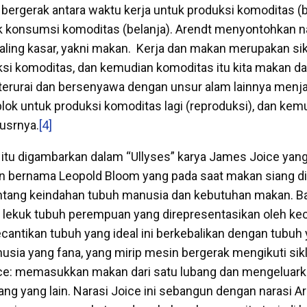
ergerak antara waktu kerja untuk produksi komoditas (
k konsumsi komoditas (belanja). Arendt menyontohkan na
ling kasar, yakni makan. Kerja dan makan merupakan sik
i komoditas, dan kemudian komoditas itu kita makan da
 terurai dan bersenyawa dengan unsur alam lainnya menja
aplok untuk produksi komoditas lagi (reproduksi), dan kemu
usrnya.
[4]
itu digambarkan dalam “Ullyses” karya James Joice yan
n bernama Leopold Bloom yang pada saat makan siang di
tang keindahan tubuh manusia dan kebutuhan makan. B
 lekuk tubuh perempuan yang direpresentasikan oleh ke
cantikan tubuh yang ideal ini berkebalikan dengan tubuh 
nusia yang fana, yang mirip mesin bergerak mengikuti sik
ce: memasukkan makan dari satu lubang dan mengeluar
ang yang lain. Narasi Joice ini sebangun dengan narasi A