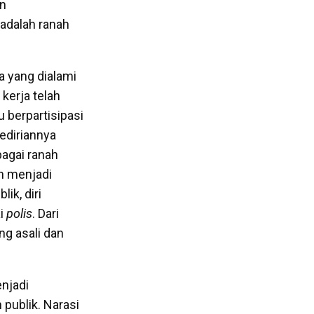
an
 adalah ranah
a yang dialami
kerja telah
 berpartisipasi
ediriannya
bagai ranah
an menjadi
lik, diri
i
polis
. Dari
ng asali dan
njadi
publik. Narasi