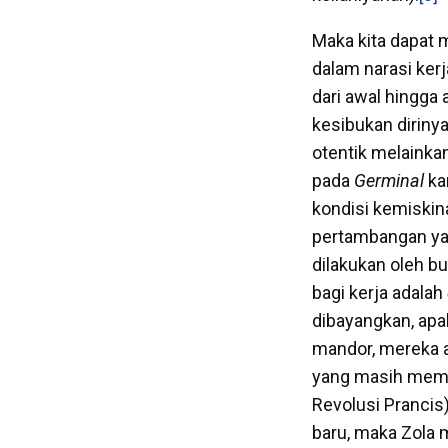
Maka kita dapat
dalam narasi ke
dari awal hingga 
kesibukan diriny
otentik melainkan
pada
Germinal
ka
kondisi kemiskin
pertambangan yan
dilakukan oleh bu
bagi kerja adalah
dibayangkan, ap
mandor, mereka ak
yang masih memer
Revolusi Prancis
baru, maka Zola m