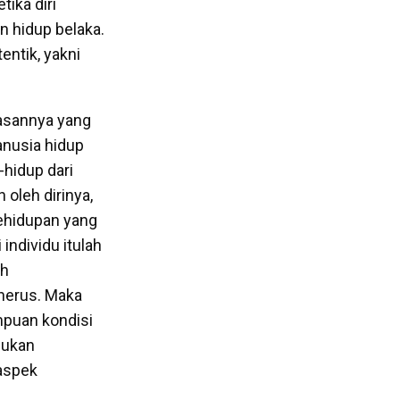
ika diri
 hidup belaka.
ntik, yakni
tasannya yang
anusia hidup
hidup dari
 oleh dirinya,
kehidupan yang
individu itulah
ah
enerus. Maka
mpuan kondisi
bukan
 aspek