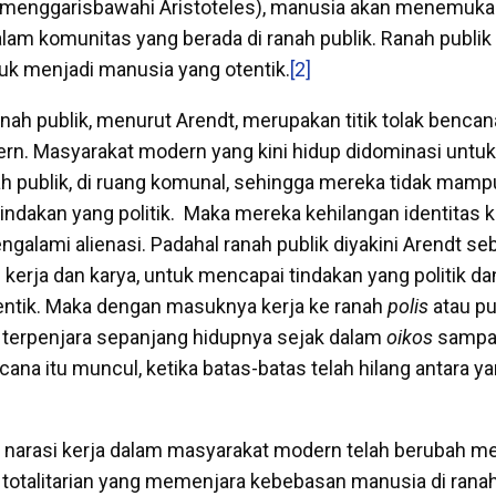
(menggarisbawahi Aristoteles), manusia akan menemuk
am komunitas yang berada di ranah publik. Ranah publik
k menjadi manusia yang otentik.
[2]
anah publik, menurut Arendt, merupakan titik tolak bencan
n. Masyarakat modern yang kini hidup didominasi untuk 
ah publik, di ruang komunal, sehingga mereka tidak mampu
ndakan yang politik. Maka mereka kehilangan identitas k
galami alienasi. Padahal ranah publik diyakini Arendt se
kerja dan karya, untuk mencapai tindakan yang politik d
entik. Maka dengan masuknya kerja ke ranah
polis
atau pub
terpenjara sepanjang hidupnya sejak dalam
oikos
sampa
ana itu muncul, ketika batas-batas telah hilang antara ya
narasi kerja dalam masyarakat modern telah berubah me
 totalitarian yang memenjara kebebasan manusia di ranah 