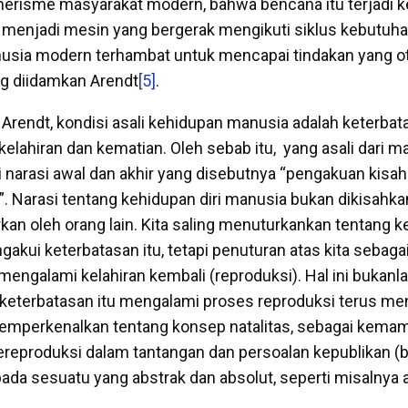
erisme masyarakat modern, bahwa bencana itu terjadi ket
enjadi mesin yang bergerak mengikuti siklus kebutuhan
nusia modern terhambat untuk mencapai tindakan yang ote
 diidamkan Arendt
[5]
.
Arendt, kondisi asali kehidupan manusia adalah keterba
kelahiran dan kematian. Oleh sebab itu, yang asali dari m
narasi awal dan akhir yang disebutnya “pengakuan kisah-
”. Narasi tentang kehidupan diri manusia bukan dikisahkan
rkan oleh orang lain. Kita saling menuturkankan tentang 
akui keterbatasan itu, tetapi penuturan atas kita sebagai 
mengalami kelahiran kembali (reproduksi). Hal ini bukanl
 keterbatasan itu mengalami proses reproduksi terus m
memperkenalkan tentang konsep natalitas, sebagai kema
reproduksi dalam tantangan dan persoalan kepublikan (
epada sesuatu yang abstrak dan absolut, seperti misalnya