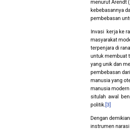
menurut Arendt 
kebebasannya dal
pembebasan untu
Invasi kerja ke r
masyarakat moder
terpenjara di ran
untuk membuat ti
yang unik dan men
pembebasan dari 
manusia yang ot
manusia modern 
situlah awal benc
politik.
[3]
Dengan demikian 
instrumen narasi