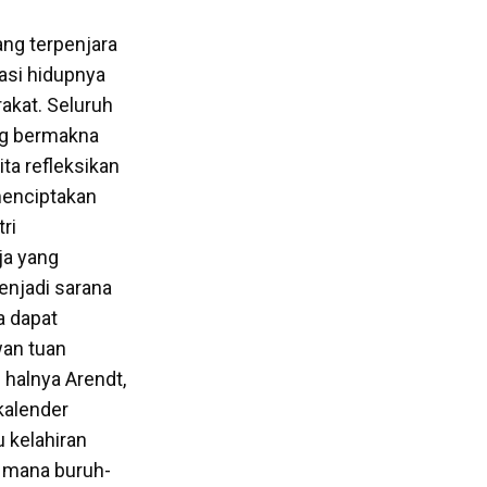
ng terpenjara
asi hidupnya
akat. Seluruh
ang bermakna
ita refleksikan
menciptakan
ri
ja yang
menjadi sarana
a dapat
wan tuan
i halnya Arendt,
kalender
 kelahiran
i mana buruh-