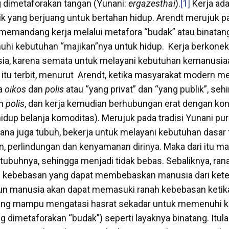
g dimetaforakan tangan (Yunani:
ergazesthai
).
[1]
Kerja ada
k yang berjuang untuk bertahan hidup. Arendt merujuk 
 memandang kerja melalui metafora “budak” atau binatan
i kebutuhan “majikan”nya untuk hidup. Kerja berkonek
ia, karena semata untuk melayani kebutuhan kemanusia
n itu terbit, menurut Arendt, ketika masyarakat modern 
a
oikos
dan
polis
atau “yang privat” dan “yang publik”, seh
ah
polis
, dan kerja kemudian berhubungan erat dengan k
hidup belanja komoditas). Merujuk pada tradisi Yunani pu
na juga tubuh, bekerja untuk melayani kebutuhan dasar 
, perlindungan dan kenyamanan dirinya. Maka dari itu man
tubuhnya, sehingga menjadi tidak bebas. Sebaliknya, ra
 kebebasan yang dapat membebaskan manusia dari kete
 manusia akan dapat memasuki ranah kebebasan ketika
yang mampu mengatasi hasrat sekadar untuk memenuhi 
g dimetaforakan “budak”) seperti layaknya binatang. Itul