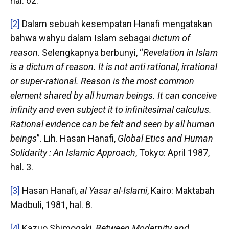
hal. 62.
[2]
Dalam sebuah kesempatan Hanafi mengatakan
bahwa wahyu dalam Islam sebagai
dictum of
reason
. Selengkapnya berbunyi, “
Revelation in Islam
is a dictum of reason. It is not anti rational, irrational
or super-rational. Reason is the most common
element shared by all human beings. It can conceive
infinity and even subject it to infinitesimal calculus.
Rational evidence can be felt and seen by all human
beings
”. Lih. Hasan Hanafi,
Global Etics and Human
Solidarity : An Islamic Approach
, Tokyo: April 1987,
hal. 3.
[3]
Hasan Hanafi,
al Yasar al-Islami
, Kairo: Maktabah
Madbuli, 1981, hal. 8.
[4]
Kazuo Shimogaki,
Between Modernity and