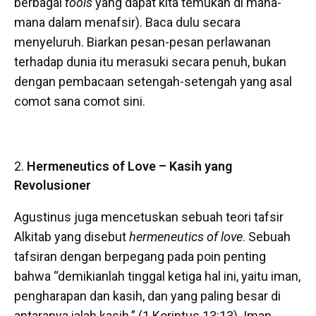
berbagai
tools
yang dapat kita temukan di mana-
mana dalam menafsir). Baca dulu secara
menyeluruh. Biarkan pesan-pesan perlawanan
terhadap dunia itu merasuki secara penuh, bukan
dengan pembacaan setengah-setengah yang asal
comot sana comot sini.
Hermeneutics of Love – Kasih yang
Revolusioner
Agustinus juga mencetuskan sebuah teori tafsir
Alkitab yang disebut
hermeneutics of love
. Sebuah
tafsiran dengan berpegang pada poin penting
bahwa “demikianlah tinggal ketiga hal ini, yaitu iman,
pengharapan dan kasih, dan yang paling besar di
antaranya ialah kasih.” (1 Korintus 13:13). Iman