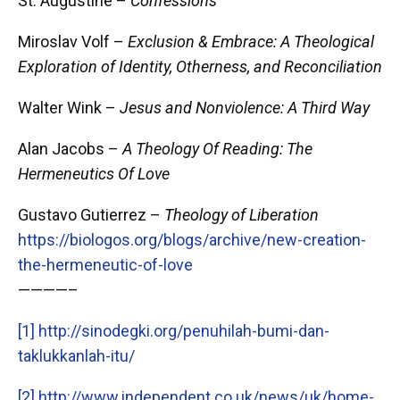
St. Augustine –
Confessions
Miroslav Volf –
Exclusion & Embrace: A Theological
Exploration of Identity, Otherness, and Reconciliation
Walter Wink –
Jesus and Nonviolence: A Third Way
Alan Jacobs –
A Theology Of Reading: The
Hermeneutics Of Love
Gustavo Gutierrez –
Theology of Liberation
https://biologos.org/blogs/archive/new-creation-
the-hermeneutic-of-love
————–
[1]
http://sinodegki.org/penuhilah-bumi-dan-
taklukkanlah-itu/
[2]
http://www.independent.co.uk/news/uk/home-