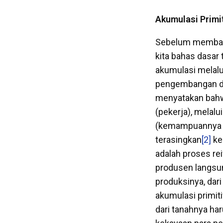
Akumulasi Prim
Sebelum membaha
kita bahas dasar t
akumulasi melalu
pengembangan dar
menyatakan bahwa
(pekerja), melal
(kemampuannya be
terasingkan
[2]
ke
adalah proses re
produsen langsun
produksinya, dari
akumulasi primiti
dari tanahnya har