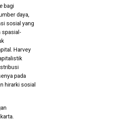
e
bagi
umber daya,
si sosial yang
spasial-
uk
pital. Harvey
italistik
stribusi
senya pada
 hirarki sosial
gan
karta.