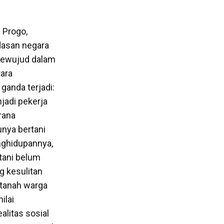
 Progo,
dasan negara
mewujud dalam
ara
 ganda terjadi:
jadi pekerja
arana
unya bertani
nghidupannya,
rtani belum
g kesulitan
 tanah warga
ilai
alitas sosial