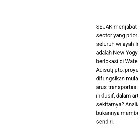
SEJAK menjabat s
sector yang prio
seluruh wilayah 
adalah New Yogya
berlokasi di Wat
Adisutjipto, pro
difungsikan mula
arus transportas
inklusif, dalam 
sekitarnya? Anal
bukannya memberi
sendiri.