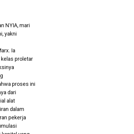
n NYIA, mari
i, yakni
Marx. Ia
kelas proletar
ksinya
ng
ahwa proses ini
ya dari
al alat
ran dalam
iran pekerja
kumulasi