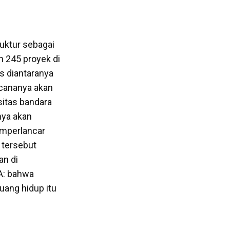
uktur sebagai
n 245 proyek di
s diantaranya
ncananya akan
sitas bandara
nya akan
emperlancar
 tersebut
an di
IA: bahwa
uang hidup itu