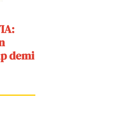
IA:
n
up demi