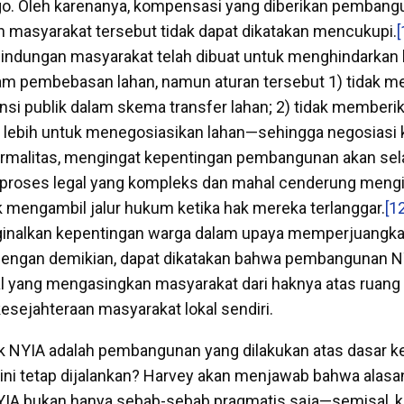
go. Oleh karenanya, kompensasi yang diberikan pemban
 masyarakat tersebut tidak dapat dikatakan mencukupi.
[
lindungan masyarakat telah dibuat untuk menghindarkan 
am pembebasan lahan, namun aturan tersebut 1) tidak 
nsi publik dalam skema transfer lahan; 2) tidak member
ar lebih untuk menegosiasikan lahan—sehingga negosias
ormalitas, mengingat kepentingan pembangunan akan sel
 proses legal yang kompleks dan mahal cenderung mengi
k mengambil jalur hukum ketika hak mereka terlanggar.
[1
inalkan kepentingan warga dalam upaya memperjuangka
 Dengan demikian, dapat dikatakan bahwa pembangunan N
al yang mengasingkan masyarakat dari haknya atas ruang 
sejahteraan masyarakat lokal sendiri.
ek NYIA adalah pembangunan yang dilakukan atas dasar k
ni tetap dijalankan? Harvey akan menjawab bahwa alasa
A bukan hanya sebab-sebab pragmatis saja—semisal, k