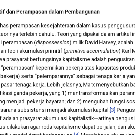
itif dan Perampasan dalam Pembangunan
s perampasan kesejahteraan dalam kasus penggusura
eorinya terlebih dahulu. Teori yang dipakai dalam artikel in
i perampasan (
dispossession
) milik David Harvey, adalah
i teori akumulasi primitif (
primitive accumulation
) Karl 
 prasyarat berfungsinya kapitalisme adalah pengusiran 
ui “perampasan” kepemilikan pekerja atas kapasitas produ
kerja) serta “pelemparannya” sebagai tenaga kerja ya
 pasar tenaga kerja. Lebih jelasnya, Marx menyebutkan b
ifikasi ganda pekerja, yang 1) mentransformasikan perann
g menjadi pekerja bayaran; dan 2) mengubah fungsi sosi
 sarana subsistensi menjadi akumulasi kapital.
[3]
Pengusi
f adalah prasyarat akumulasi kapitalistik—artinya pengus
us dilakukan agar roda kapitalisme dapat berjalan, dan a