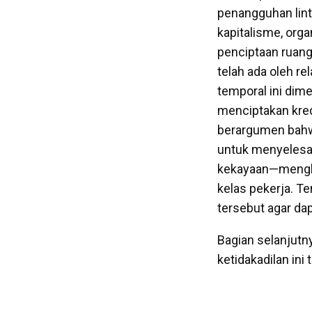
penangguhan lin
kapitalisme, organ
penciptaan ruang
telah ada oleh rela
temporal ini dime
menciptakan kredi
berargumen bahwa
untuk menyelesai
kekayaan—mengha
kelas pekerja. T
tersebut agar da
Bagian selanjut
ketidakadilan in