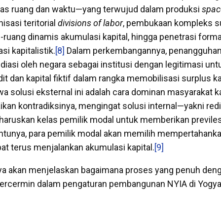
tas ruang dan waktu—yang terwujud dalam produksi
spac
isasi teritorial
divisions of labor
, pembukaan kompleks s
-ruang dinamis akumulasi kapital, hingga penetrasi forma
si kapitalistik.
[8]
Dalam perkembangannya, penangguhan 
diasi oleh negara sebagai institusi dengan legitimasi unt
t dan kapital fiktif dalam rangka memobilisasi surplus ka
 solusi eksternal ini adalah cara dominan masyarakat kap
kan kontradiksinya, mengingat solusi internal—yakni redi
ruskan kelas pemilik modal untuk memberikan previle
entunya, para pemilik modal akan memilih mempertahankan
pat terus menjalankan akumulasi kapital.
[9]
nya akan menjelaskan bagaimana proses yang penuh den
i tercermin dalam pengaturan pembangunan NYIA di Yogya