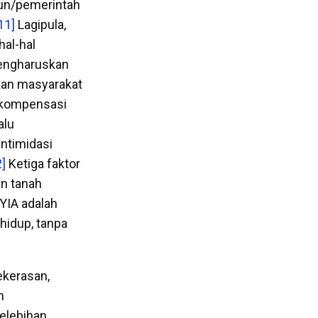
gun/pemerintah
11]
Lagipula,
hal-hal
mengharuskan
ikan masyarakat
i kompensasi
alu
ntimidasi
2]
Ketiga faktor
n tanah
YIA adalah
hidup, tanpa
ekerasan,
n
elebihan