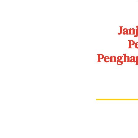
Jan
P
Penghap