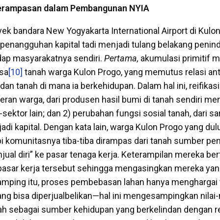
Perampasan dalam Pembangunan NYIA
ek bandara New Yogyakarta International Airport di Kulon
enangguhan kapital tadi menjadi tulang belakang penin
adap masyarakatnya sendiri.
Pertama,
akumulasi primitif 
sa
[10]
tanah warga Kulon Progo, yang memutus relasi ant
dan tanah di mana ia berkehidupan. Dalam hal ini, reifikasi
ran warga, dari produsen hasil bumi di tanah sendiri men
-sektor lain; dan 2) perubahan fungsi sosial tanah, dari s
di kapital. Dengan kata lain, warga Kulon Progo yang dul
 komunitasnya tiba-tiba dirampas dari tanah sumber pe
jual diri” ke pasar tenaga kerja. Keterampilan mereka be
i pasar kerja tersebut sehingga mengasingkan mereka yan
samping itu, proses pembebasan lahan hanya menghargai
ang bisa diperjualbelikan—hal ini mengesampingkan nilai-n
nah sebagai sumber kehidupan yang berkelindan dengan re