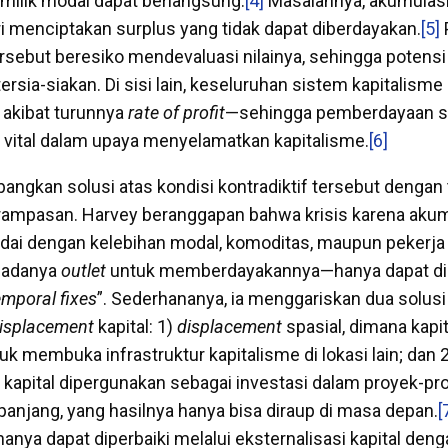
milik modal dapat berlangsung.
[4]
Masalahnya, akumulasi 
ri menciptakan surplus yang tidak dapat diberdayakan.
[5]
tersebut beresiko mendevaluasi nilainya, sehingga potens
tersia-siakan. Di sisi lain, keseluruhan sistem kapitalisme
 akibat turunnya
rate of profit
—sehingga pemberdayaan s
 vital dalam upaya menyelamatkan kapitalisme.
[6]
gkan solusi atas kondisi kontradiktif tersebut dengan 
rampasan. Harvey beranggapan bahwa krisis karena akum
dai dengan kelebihan modal, komoditas, maupun pekerja
a adanya
outlet
untuk memberdayakannya—hanya dapat di
emporal fixes
”. Sederhananya, ia menggariskan dua solus
isplacement
kapital: 1)
displacement
spasial, dimana kapit
k membuka infrastruktur kapitalisme di lokasi lain; dan 
 kapital dipergunakan sebagai investasi dalam proyek-pro
panjang, yang hasilnya hanya bisa diraup di masa depan.
[
i hanya dapat diperbaiki melalui eksternalisasi kapital den