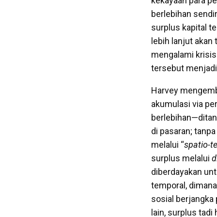
kekayaan para pe
berlebihan sendi
surplus kapital 
lebih lanjut akan 
mengalami krisis
tersebut menjadi
Harvey mengemban
akumulasi via pe
berlebihan—ditan
di pasaran; tanp
melalui “
spatio-t
surplus melalui
d
diberdayakan untu
temporal, dimana
sosial berjangka 
lain, surplus tad