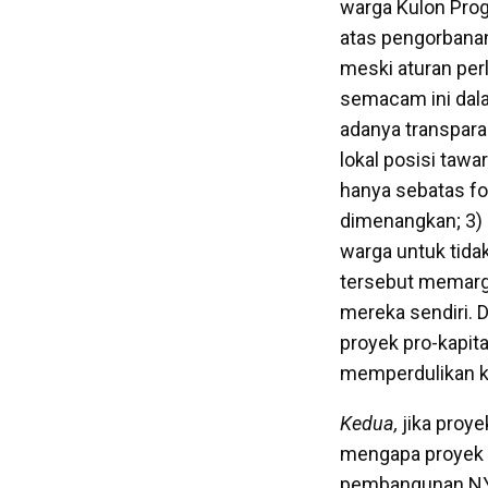
warga Kulon Pro
atas pengorbanan
meski aturan per
semacam ini dal
adanya transpara
lokal posisi taw
hanya sebatas f
dimenangkan; 3)
warga untuk tida
tersebut memarg
mereka sendiri.
proyek pro-kapit
memperdulikan ke
Kedua,
jika proy
mengapa proyek i
pembangunan NYI