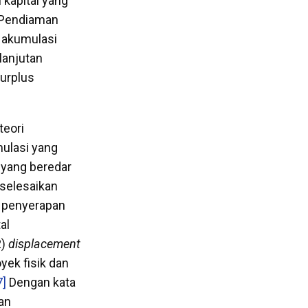
kapital yang
Pendiaman
i akumulasi
 lanjutan
urplus
teori
ulasi yang
 yang beredar
selesaikan
i penyerapan
al
2)
displacement
yek fisik dan
7]
Dengan kata
gan