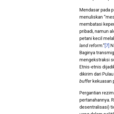
Mendasar pada pu
menuliskan “mesk
membatasi kepemi
pribadi, namun al
petani kecil mel
land reform
.”
[7]
Na
Baginya transmig
mengekstraksi su
Etnis-etnis dijad
dikirim dari Pula
buffer
kekuasan p
Pergantian rezim
pertanahannya. R
desentralisasi) 