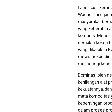
Labelisasi, kemu
Wacana ini dijaga
masyarakat berbau
yang keberatan 
komunis. Mendapa
semakin kokoh tat
yang dikatakan K
mewujudkan dirin
melindungi kepen
Dominasi oleh ne
kehilangan alat 
kekuatannya, da
mata komoditas y
kepentingan prod
dalam proses pro