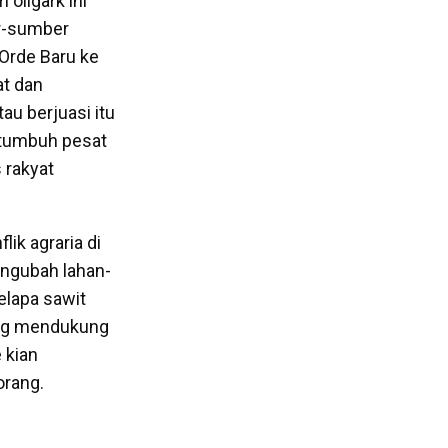
oligark ini
er-sumber
Orde Baru ke
at dan
au berjuasi itu
n tumbuh pesat
 rakyat
ik agraria di
engubah lahan-
elapa sawit
yang mendukung
 kian
orang.