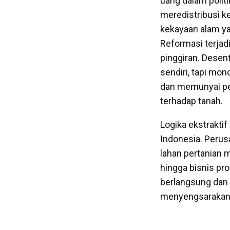
uang dalam politi
meredistribusi 
kekayaan alam y
Reformasi terjad
pinggiran. Desen
sendiri, tapi mon
dan memunyai pen
terhadap tanah.
Logika ekstrakti
Indonesia. Perus
lahan pertanian 
hingga bisnis pr
berlangsung dan 
menyengsarakan b