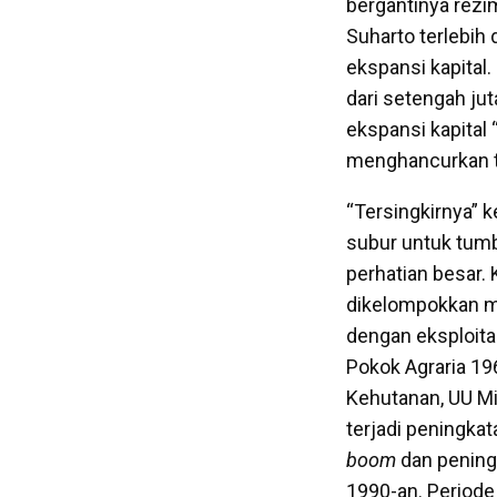
bergantinya rezi
Suharto terlebih
ekspansi kapital
dari setengah jut
ekspansi kapital 
menghancurkan te
“Tersingkirnya” 
subur untuk tum
perhatian besar.
dikelompokkan me
dengan eksploita
Pokok Agraria 1
Kehutanan, UU Mi
terjadi peningkat
boom
dan peningk
1990-an. Periode