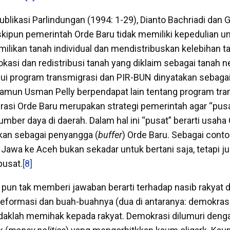
blikasi Parlindungan (1994: 1-29), Dianto Bachriadi dan
ipun pemerintah Orde Baru tidak memiliki kepedulian u
likan tanah individual dan mendistribuskan kelebihan ta
okasi dan redistribusi tanah yang diklaim sebagai tanah 
alui program transmigrasi dan PIR-BUN dinyatakan sebagai
mun Usman Pelly berpendapat lain tentang program trans
rasi Orde Baru merupakan strategi pemerintah agar “pusa
mber daya di daerah. Dalam hal ini “pusat” berarti usaha
ikan sebagai penyangga (
buffer
) Orde Baru. Sebagai conto
u Jawa ke Aceh bukan sekadar untuk bertani saja, tetapi j
usat.
[8]
 pun tak memberi jawaban berarti terhadap nasib rakyat 
eformasi dan buah-buahnya (dua di antaranya: demokras
tidaklah memihak kepada rakyat. Demokrasi dilumuri den