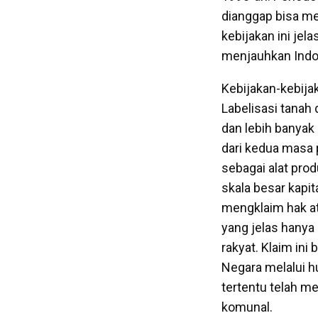
dianggap bisa me
kebijakan ini jel
menjauhkan Indone
Kebijakan-kebijak
Labelisasi tanah
dan lebih banyak
dari kedua masa
sebagai alat prod
skala besar kapi
mengklaim hak at
yang jelas hanya
rakyat. Klaim in
Negara melalui h
tertentu telah m
komunal.