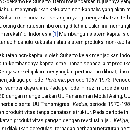
m Soekarno ke Suharto. Demi melancarkan tujuannya yang 
 dahulu menyingkirkan kekuatan non-kapitalis yang akan 
. Suharto melancarkan serangan yang mengakibatkan ter
a orang dan ratusan ribu orang ditahan. Jalan ini memung
“merekah” di Indonesia.
[1]
Membangun sistem kapitalis d
rlebih dahulu kekuatan atau sistem produksi non-kapital
kekuatan non-kapitalis oleh Suharto kelak menjadikan Ind
buh-kembangnya kapitalisme. Tanah sebagai alat produk
 Kebijakan-kebijakan menyangkut pertanahan dibuat, dan 
njadi tiga periode.
Pertama
, periode 1967-1973. Periode 
si sumber daya alam. Pada periode ini rezim Orde Baru
960 dengan mengeluarkan UU Penanaman Modal Asing, U
nerba disertai UU Transmigrasi.
Kedua,
periode 1973-1983
an produktivitas tanpa penataan struktur. Pada periode ini
atan produktivitas pangan dengan revolusi hijau.
Ketiga
 ini dilakukan deregulasi terhadap berbagai peraturan pe