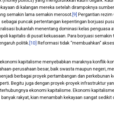
k (
money politics
) yang mengorbitkkan kaum oligark. Kaum 
kekayaan di kalangan mereka setelah dirampoknya sumb
ang semakin lama semakin merosot.
[9]
Pergantian rezim 
i sebagai puncak pertentangan kepentingan borjuasi pus
tralisasi bukanlah menentang dominasi kelas penguasa at
opoli kapitalis di pusat kekuasaan. Para borjuasi semaki
garuh politik.
[10]
Reformasi tidak “membuahkan” akses
f ekonomi kapitalisme menyebabkan maraknya konflik-konfl
ahaan-perusahaan besar, baik swasta maupun negeri, m
menjadi berbagai proyek pertambangan dan perkebunan k
operti. Begitu juga dengan proyek-proyek infrastruktur 
terhubungnya ekonomi kapitalisme. Ekonomi kapitalisme
anyak rakyat, kian menambah kekayaan sangat sedikit 