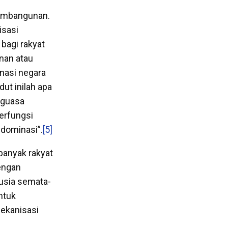
pembangunan.
isasi
bagi rakyat
nan atau
nasi negara
ut inilah apa
nguasa
erfungsi
 dominasi”.
[5]
banyak rakyat
engan
usia semata-
ntuk
mekanisasi