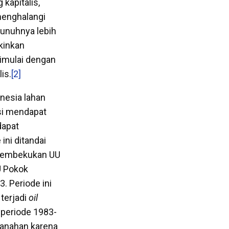
kapitalis,
menghalangi
bunuhnya lebih
kinkan
imulai dengan
is.
[2]
onesia lahan
si mendapat
dapat
ini ditandai
 membekukan UU
U Pokok
. Periode ini
 terjadi
oil
, periode 1983-
rtanahan karena