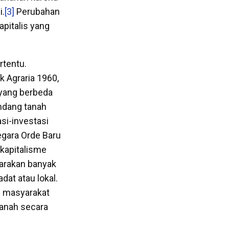
i.
[3]
Perubahan
apitalis yang
rtentu.
 Agraria 1960,
 yang berbeda
ndang tanah
asi-investasi
egara Orde Baru
kapitalisme
sarakan banyak
dat atau lokal.
l masyarakat
tanah secara