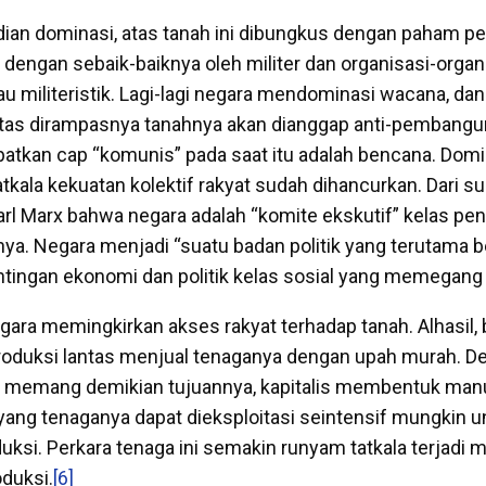
dian dominasi, atas tanah ini dibungkus dengan paham 
 dengan sebaik-baiknya oleh militer dan organisasi-organ
 militeristik. Lagi-lagi negara mendominasi wacana, dan 
atas dirampasnya tanahnya akan dianggap anti-pembangu
tkan cap “komunis” pada saat itu adalah bencana. Domi
kala kekuatan kolektif rakyat sudah dihancurkan. Dari sud
arl Marx bahwa negara adalah “komite ekskutif” kelas pe
ya. Negara menjadi “suatu badan politik yang terutama b
tingan ekonomi dan politik kelas sosial yang memegang
gara memingkirkan akses rakyat terhadap tanah. Alhasil, 
produksi lantas menjual tenaganya dengan upah murah. D
n memang demikian tujuannya, kapitalis membentuk man
ang tenaganya dapat dieksploitasi seintensif mungkin u
uksi. Perkara tenaga ini semakin runyam tatkala terjadi 
duksi.
[6]