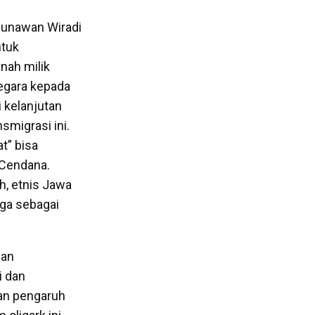
 Gunawan Wiradi
ntuk
nah milik
negara kepada
 kelanjutan
migrasi ini.
t” bisa
 Cendana.
h, etnis Jawa
uga sebagai
dan
i dan
gan pengaruh