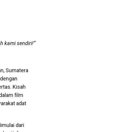
h kami sendiri!”
an, Sumatera
 dengan
tas. Kisah
 dalam film
arakat adat
imulai dari