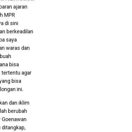
aran ajaran
eh MPR
 di sini
an berkeadilan
pa saya
ran waras dan
ebuah
ana bisa
tertentu agar
yang bisa
ongan ini.
kan dan iklim
elah berubah
or Goenawan
 ditangkap,