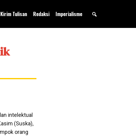
Kirim Tulisan
Redaksi
Imperialisme
ik
an intelektual
Kasim (Suska),
lompok orang