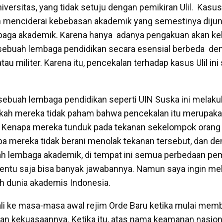
iversitas, yang tidak setuju dengan pemikiran Ulil. Kasus 
 menciderai kebebasan akademik yang semestinya dijunj
baga akademik. Karena hanya adanya pengakuan akan k
 sebuah lembaga pendidikan secara esensial berbeda d
 atau militer. Karena itu, pencekalan terhadap kasus Ulil i
ebuah lembaga pendidikan seperti UIN Suska ini melak
kah mereka tidak paham bahwa pencekalan itu merupak
a? Kenapa mereka tunduk pada tekanan sekelompok orang
a mereka tidak berani menolak tekanan tersebut, dan d
lah lembaga akademik, di tempat ini semua perbedaan pem
entu saja bisa banyak jawabannya. Namun saya ingin me
ah dunia akademis Indonesia.
li ke masa-masa awal rejim Orde Baru ketika mulai me
n kekuasaannya. Ketika itu, atas nama keamanan nasion