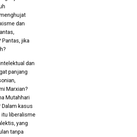
uh
a menghujat
rxisme dan
antas,
Pantas, jika
ah?
ntelektual dan
ngat panjang
sonian,
mi Marxian?
ha Mutahhari
? Dalam kasus
itu liberalisme
ektis, yang
ulan tanpa