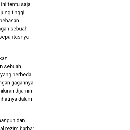
ini tentu saja
ung tinggi
ebebasan
engan sebuah
ni sepantasnya
ukan
an sebuah
 yang berbeda
engan gagahnya
ikiran dijamin
lihatnya dalam
mbangun dan
al rezim barbar