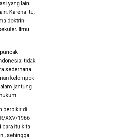
si yang lain.
in. Karena itu,
ma doktrin-
sekuler. Ilmu
h puncak
ndonesia: tidak
ara sederhana
kanan kelompok
dalam jantung
 hukum.
 berpikir di
MPR/XXV/1966
ara itu kita
ni, sehingga