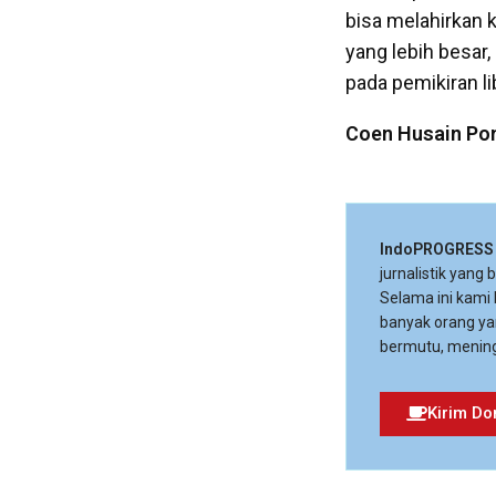
bisa melahirkan 
yang lebih besar
pada pemikiran li
Coen Husain Po
IndoPROGRESS
jurnalistik yang
Selama ini kami
banyak orang ya
bermutu, mening
Kirim Do