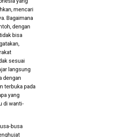
donesia yang
ahkan, mencari
nya. Bagaimana
ontoh, dengan
idak bisa
gatakan,
rakat
idak sesuai
jar langsung
ga dengan
an terbuka pada
 apa yang
u di wanti-
rbusa-busa
menghujat