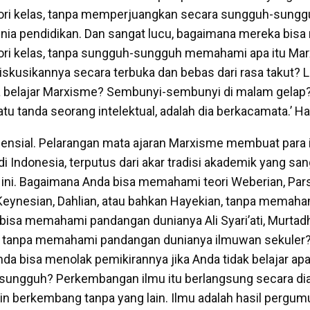
ori kelas, tanpa memperjuangkan secara sungguh-sungg
nia pendidikan. Dan sangat lucu, bagaimana mereka bis
ori kelas, tanpa sungguh-sungguh memahami apa itu Ma
iskusikannya secara terbuka dan bebas dari rasa takut? L
belajar Marxisme? Sembunyi-sembunyi di malam gelap? 
satu tanda seorang intelektual, adalah dia berkacamata.’ H
esensial. Pelarangan mata ajaran Marxisme membuat para i
 di Indonesia, terputus dari akar tradisi akademik yang sa
a ini. Bagaimana Anda bisa memahami teori Weberian, Par
eynesian, Dahlian, atau bahkan Hayekian, tanpa memaha
isa memahami pandangan dunianya Ali Syari’ati, Murtad
b, tanpa memahami pandangan dunianya ilmuwan sekuler
nda bisa menolak pemikirannya jika Anda tidak belajar apa 
ungguh? Perkembangan ilmu itu berlangsung secara dial
in berkembang tanpa yang lain. Ilmu adalah hasil pergum