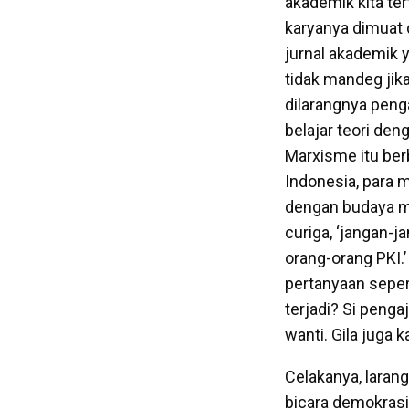
akademik kita te
karyanya dimuat d
jurnal akademik 
tidak mandeg jik
dilarangnya peng
belajar teori de
Marxisme itu ber
Indonesia, para 
dengan budaya ma
curiga, ‘jangan-j
orang-orang PKI.’
pertanyaan sepert
terjadi? Si pengaj
wanti. Gila juga 
Celakanya, laran
bicara demokrasi