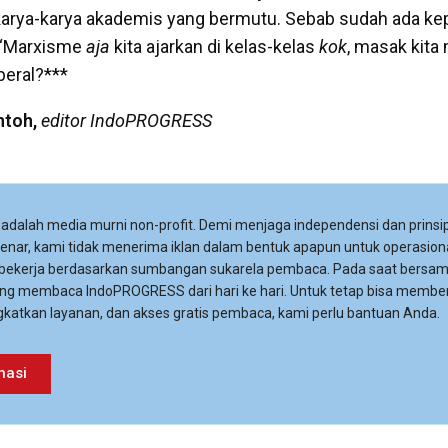
karya-karya akademis yang bermutu. Sebab sudah ada kep
, ‘Marxisme
aja
kita ajarkan di kelas-kelas
kok
, masak kita
beral?***
ntoh,
editor IndoPROGRESS
adalah media murni non-profit. Demi menjaga independensi dan prinsip
 benar, kami tidak menerima iklan dalam bentuk apapun untuk operasiona
 bekerja berdasarkan sumbangan sukarela pembaca. Pada saat bersa
ng membaca IndoPROGRESS dari hari ke hari. Untuk tetap bisa membe
katkan layanan, dan akses gratis pembaca, kami perlu bantuan Anda.
nasi