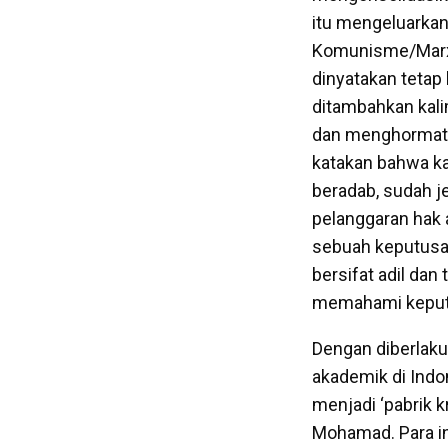
itu mengeluarka
Komunisme/Marxi
dinyatakan tetap
ditambahkan kal
dan menghormati 
katakan bahwa ka
beradab, sudah j
pelanggaran hak 
sebuah keputusa
bersifat adil da
memahami keputus
Dengan diberlaku
akademik di Indo
menjadi ‘pabrik 
Mohamad. Para in