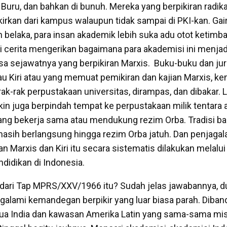
Buru, dan bahkan di bunuh. Mereka yang berpikiran radikal
gkirkan dari kampus walaupun tidak sampai di PKI-kan. Ga
n belaka, para insan akademik lebih suka adu otot ketimb
 cerita mengerikan bagaimana para akademisi ini menjadi 
sa sejawatnya yang berpikiran Marxis. Buku-buku dan jur
au Kiri atau yang memuat pemikiran dan kajian Marxis, k
 rak-rak perpustakaan universitas, dirampas, dan dibakar. L
gkin juga berpindah tempat ke perpustakaan milik tentara
ang bekerja sama atau mendukung rezim Orba. Tradisi 
masih berlangsung hingga rezim Orba jatuh. Dan penjagala
n Marxis dan Kiri itu secara sistematis dilakukan melalu
didikan di Indonesia.
dari Tap MPRS/XXV/1966 itu? Sudah jelas jawabannya, d
galami kemandegan berpikir yang luar biasa parah. Diban
a India dan kawasan Amerika Latin yang sama-sama misk