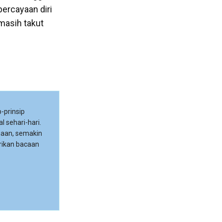
ercayaan diri
 masih takut
-prinsip
l sehari-hari.
maan, semakin
rikan bacaan