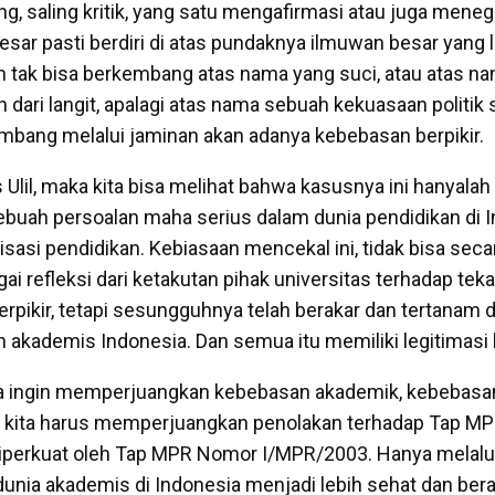
ang, saling kritik, yang satu mengafirmasi atau juga menega
sar pasti berdiri di atas pundaknya ilmuwan besar yang la
 tak bisa berkembang atas nama yang suci, atau atas na
n dari langit, apalagi atas nama sebuah kekuasaan politik 
mbang melalui jaminan akan adanya kebebasan berpikir.
 Ulil, maka kita bisa melihat bahwa kasusnya ini hanyala
ebuah persoalan maha serius dalam dunia pendidikan di I
sasi pendidikan. Kebiasaan mencekal ini, tidak bisa sec
ai refleksi dari ketakutan pihak universitas terhadap te
erpikir, tetapi sesungguhnya telah berakar dan tertanam 
n akademis Indonesia. Dan semua itu memiliki legitimasi
 kita ingin memperjuangkan kebebasan akademik, kebebasan
n, kita harus memperjuangkan penolakan terhadap Tap 
perkuat oleh Tap MPR Nomor I/MPR/2003. Hanya melalui c
unia akademis di Indonesia menjadi lebih sehat dan bera