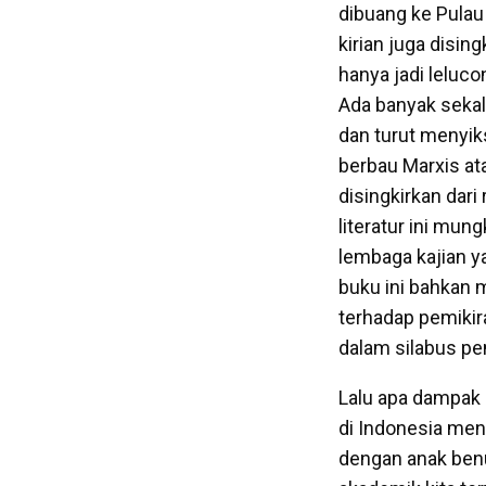
dibuang ke Pulau 
kirian juga disin
hanya jadi leluco
Ada banyak sekali
dan turut menyik
berbau Marxis at
disingkirkan dari
literatur ini mun
lembaga kajian y
buku ini bahkan 
terhadap pemikira
dalam silabus pen
Lalu apa dampak 
di Indonesia men
dengan anak benu