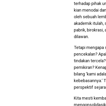
terhadap pihak un
kian menodai dan
oleh sebuah lem
akademik itulah,
pabrik, birokrasi,
dilawan.
Tetapi mengapa s
pencekalan? Apa
tindakan tercel
pemikiran? Kenap
bilang ‘kami ada
kebebasannya.’ T
perspektif sejar
Kita mesti kemba
mengonsolidasika