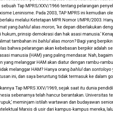
n sebuah Tap MPRS/XXV/1966 tentang pelarangan penyeb
sme Leninisme. Pada 2003, TAP MPRS ini kemudian ol
 berlaku melalui Ketetapan MPR Nomor I/MPR/2003. Hanya
imat yang
bahlul
alias
moron,
‘ke depan diberlakukan deng
hukum, prinsip demokrasi dan hak asasi manusia.’ Kena
limat tambahan ini
bahlul
alias
moron?
Bagi yang berpiki
elas bahwa pelarangan akan kebebasan berpikir adalah s
asasi manusia (HAM) yang paling mendasar. Nah, bagaim
n yang melanggar HAM akan diatur dengan rambu-rambu 
n tidak melanggar HAM? Hanya orang
bahlul
dan
sontoloyo
an ini, dan saya beruntung tidak termasuk ke dalam gol
kannya Tap MPRS XXV/1969, sejak saat itu dunia pendidi
nesia sebenarnya telah hancur berantakan. Universitas t
krupuk,’ meminjam istilah wartawan dan budayawan seni
telektual Marxis di usir dari kampus-kampus mereka, lalu