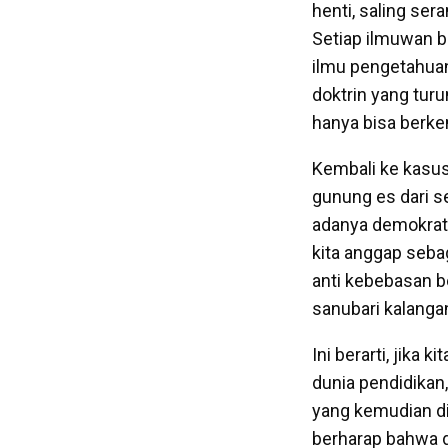
henti, saling ser
Setiap ilmuwan be
ilmu pengetahuan
doktrin yang turu
hanya bisa berke
Kembali ke kasus
gunung es dari s
adanya demokrati
kita anggap sebag
anti kebebasan b
sanubari kalanga
Ini berarti, jika
dunia pendidika
yang kemudian di
berharap bahwa d