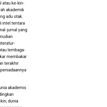
 atau ke-kiri-
irah akademik
ang adu otak.
intel tentara
nal-jurnal yang
emudian
iteratur-
 atau lembaga-
bakar membakar
n terakhir
i peniadaannya
unia akademis
dingkan
in, dunia