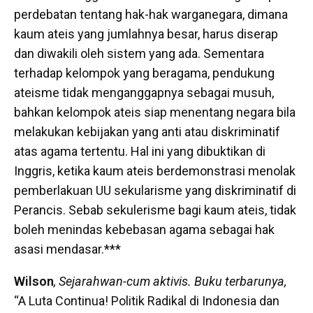
perdebatan tentang hak-hak warganegara, dimana
kaum ateis yang jumlahnya besar, harus diserap
dan diwakili oleh sistem yang ada. Sementara
terhadap kelompok yang beragama, pendukung
ateisme tidak menganggapnya sebagai musuh,
bahkan kelompok ateis siap menentang negara bila
melakukan kebijakan yang anti atau diskriminatif
atas agama tertentu. Hal ini yang dibuktikan di
Inggris, ketika kaum ateis berdemonstrasi menolak
pemberlakuan UU sekularisme yang diskriminatif di
Perancis. Sebab sekulerisme bagi kaum ateis, tidak
boleh menindas kebebasan agama sebagai hak
asasi mendasar.***
Wilson
,
Sejarahwan-cum aktivis. Buku terbarunya,
“A Luta Continua! Politik Radikal di Indonesia dan