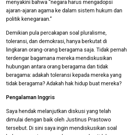
menyakini bahwa “negara harus mengadopsi
ajaran-ajaran agama ke dalam sistem hukum dan
politik kenegaraan.”
Demikian pula percakapan soal pluralisme,
toleransi, dan demokrasi, hanya berkutat di
lingkaran orang-orang beragama saja. Tidak pernah
terdengar bagamana mereka mendiskusikan
hubungan antara orang beragama dan tidak
beragama: adakah toleransi kepada mereka yang
tidak beragama? Adakah hak hidup buat mereka?
Pengalaman Inggris
Saya hendak melanjutkan diskusi yang telah
dimulai dengan baik oleh Justinus Prastowo
tersebut. Di sini saya ingin mendiskusikan soal