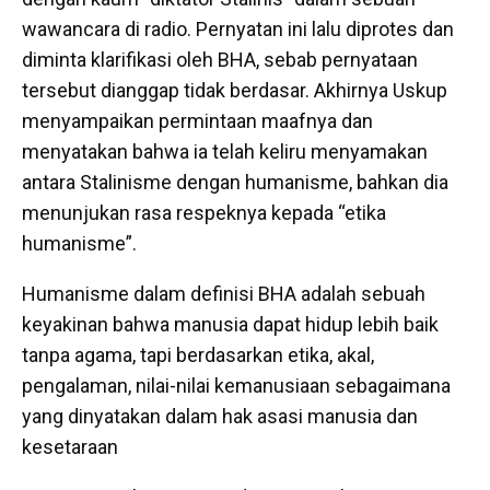
wawancara di radio. Pernyatan ini lalu diprotes dan
diminta klarifikasi oleh BHA, sebab pernyataan
tersebut dianggap tidak berdasar. Akhirnya Uskup
menyampaikan permintaan maafnya dan
menyatakan bahwa ia telah keliru menyamakan
antara Stalinisme dengan humanisme, bahkan dia
menunjukan rasa respeknya kepada “etika
humanisme”.
Humanisme dalam definisi BHA adalah sebuah
keyakinan bahwa manusia dapat hidup lebih baik
tanpa agama, tapi berdasarkan etika, akal,
pengalaman, nilai-nilai kemanusiaan sebagaimana
yang dinyatakan dalam hak asasi manusia dan
kesetaraan