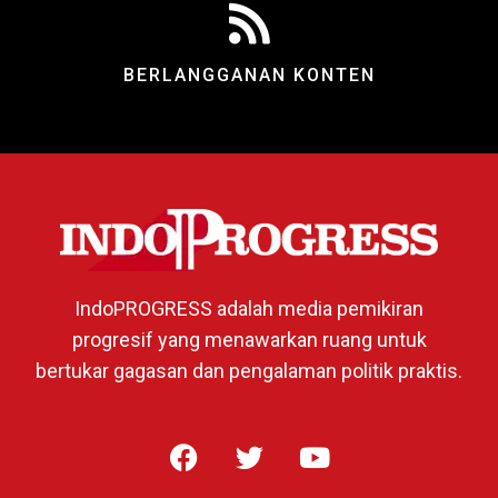
BERLANGGANAN KONTEN
IndoPROGRESS adalah media pemikiran
progresif yang menawarkan ruang untuk
bertukar gagasan dan pengalaman politik praktis.