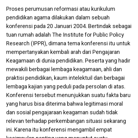
Proses perumusan reformasi atau kurikulum
pendidikan agama dilakukan dalam sebuah
konferensi pada 20 Januari 2004. Bertindak sebagai
tuan rumah adalah The Institute for Public Policy
Research (IPPR), dimana tema konferensi itu untuk
mempertanyakan kembali arah dari Pengajaran
Keagamaan di dunia pendidikan. Peserta yang hadir
mewakili berbagai lembaga keagamaan, ahli dan
praktisi pendidikan, kaum intelektuil dan berbagai
lembaga kajian yang peduli pada persolan di atas.
Konferensi tersebut menunjukkan suatu fakta baru
yang harus bisa diterima bahwa legitimasi moral
dan sosial pengajaraan keagaman sudah tidak
relevan terhadap perkembangan situasi sekarang
ini. Karena itu konferensi mengambil empat