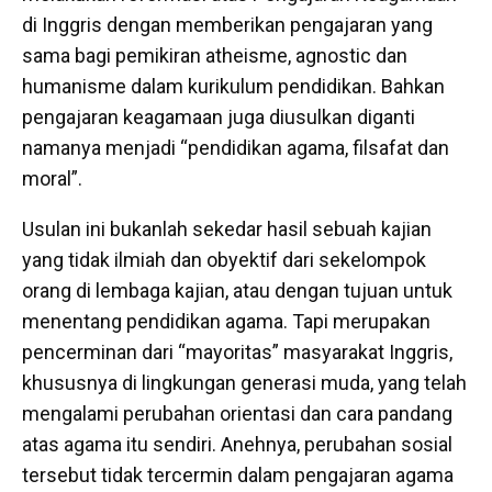
di Inggris dengan memberikan pengajaran yang
sama bagi pemikiran atheisme, agnostic dan
humanisme dalam kurikulum pendidikan. Bahkan
pengajaran keagamaan juga diusulkan diganti
namanya menjadi “pendidikan agama, filsafat dan
moral”.
Usulan ini bukanlah sekedar hasil sebuah kajian
yang tidak ilmiah dan obyektif dari sekelompok
orang di lembaga kajian, atau dengan tujuan untuk
menentang pendidikan agama. Tapi merupakan
pencerminan dari “mayoritas” masyarakat Inggris,
khususnya di lingkungan generasi muda, yang telah
mengalami perubahan orientasi dan cara pandang
atas agama itu sendiri. Anehnya, perubahan sosial
tersebut tidak tercermin dalam pengajaran agama