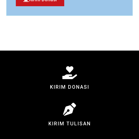
KIRIM DONASI
KIRIM TULISAN