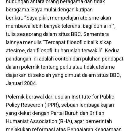
hubungan antara orang beragama dan tidak
beragama. Saya mulai dengan kutipan
berikut: “Saya pikir, mempelajari ateisme akan
membawa lebih banyak toleransi bagi dunia ini”,
tulis seseorang dalam situs BBC. Sementara
lainnya menulis “Terdapat filosofi dibalik sikap
atesime, dan filosofi itu haruslah terwakili”. Kedua
pandangan ini adalah contoh dari puluhan pendapat
dalam polemik tentang perlu atau tidak ateisme
diajarkan di sekolah yang dimuat dalam situs BBC,
Januari 2004.
Polemik berawal dari usulan Institute for Public
Policy Research (IPPR), sebuah lembaga kajian
yang dekat dengan Partai Buruh dan British
Humanist Association (BHA), agar pemerintah
melakukan reformasi atas Pengajaran Keagamaan