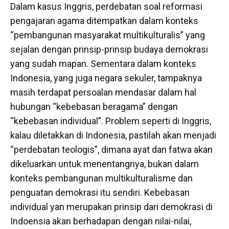
Dalam kasus Inggris, perdebatan soal reformasi
pengajaran agama ditempatkan dalam konteks
“pembangunan masyarakat multikulturalis” yang
sejalan dengan prinsip-prinsip budaya demokrasi
yang sudah mapan. Sementara dalam konteks
Indonesia, yang juga negara sekuler, tampaknya
masih terdapat persoalan mendasar dalam hal
hubungan “kebebasan beragama” dengan
“kebebasan individual”. Problem seperti di Inggris,
kalau diletakkan di Indonesia, pastilah akan menjadi
“perdebatan teologis”, dimana ayat dan fatwa akan
dikeluarkan untuk menentangnya, bukan dalam
konteks pembangunan multikulturalisme dan
penguatan demokrasi itu sendiri. Kebebasan
individual yan merupakan prinsip dari demokrasi di
Indoensia akan berhadapan dengan nilai-nilai,