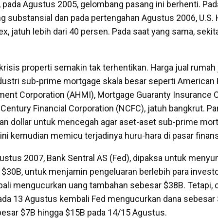
, pada Agustus 2005, gelombang pasang ini berhenti. Pada
ng substansial dan pada pertengahan Agustus 2006, U.S
x, jatuh lebih dari 40 persen. Pada saat yang sama, sekit
isis properti semakin tak terhentikan. Harga jual rumah 
ustri sub-prime mortgage skala besar seperti America
ent Corporation (AHMI), Mortgage Guaranty Insurance C
Century Financial Corporation (NCFC), jatuh bangkrut. Pa
unan dollar untuk mencegah agar aset-aset sub-prime mor
ini kemudian memicu terjadinya huru-hara di pasar finansi
ustus 2007, Bank Sentral AS (Fed), dipaksa untuk menyu
$30B, untuk menjamin pengeluaran berlebih para invest
bali mengucurkan uang tambahan sebesar $38B. Tetapi, 
pada 13 Agustus kembali Fed mengucurkan dana sebesar 
besar $7B hingga $15B pada 14/15 Agustus.