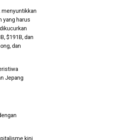
uk menyuntikkan
n yang harus
 dikucurkan
B, $191B, dan
Kong, dan
eristiwa
dan Jepang
 dengan
pitalisme kini