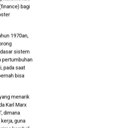
finance) bagi
oster
tahun 1970an,
orong
dasar sistem
ada pertumbuhan
, pada saat
pernah bisa
yang menarik
da Karl Marx
’, dimana
kerja, guna