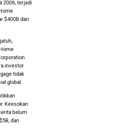
 2006, terjadi
. Home
ar $400B dari
jatuh,
n Home
orporation
ra investor
tgage tidak
al global.
ntikkan
or. Keesokan
cerita belum
$5B, dan