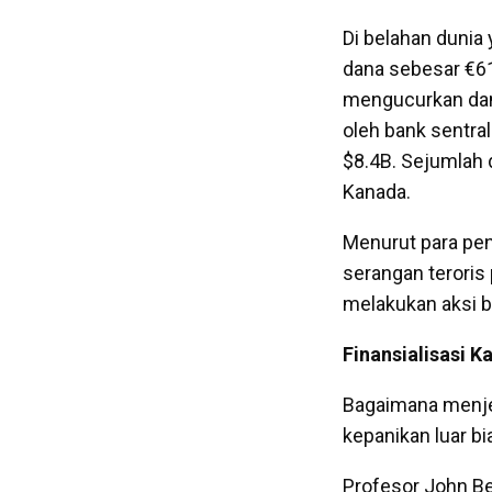
Di belahan dunia
dana sebesar €61
mengucurkan dana
oleh bank sentra
$8.4B. Sejumlah d
Kanada.
Menurut para pen
serangan teroris
melakukan aksi 
Finansialisasi K
Bagaimana menje
kepanikan luar bi
Profesor John Bel