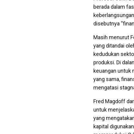
berada dalam fas
keberlangsungan o
disebutnya “finan
Masih menurut Fos
yang ditandai ol
kedudukan sekto
produksi. Di dala
keuangan untuk m
yang sama, finans
mengatasi stagna
Fred Magdoff da
untuk menjelaskan
yang mengatakan,
kapital digunaka