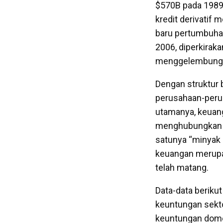
$570B pada 1989,
kredit derivatif 
baru pertumbuhan 
2006, diperkiraka
menggelembung 
Dengan struktur b
perusahaan-perus
utamanya, keuang
menghubungkan be
satunya “minyak 
keuangan merupak
telah matang.
Data-data beriku
keuntungan sekto
keuntungan domes