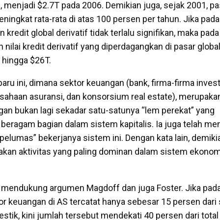
 menjadi $2.7T pada 2006. Demikian juga, sejak 2001, pa
meningkat rata-rata di atas 100 persen per tahun. Jika pa
kredit global derivatif tidak terlalu signifikan, maka pa
n nilai kredit derivatif yang diperdagangkan di pasar globa
hingga $26T.
aru ini, dimana sektor keuangan (bank, firma-firma invest
ahaan asuransi, dan konsorsium real estate), merupak
an bukan lagi sekadar satu-satunya “lem perekat” yang
ragam bagian dalam sistem kapitalis. Ia juga telah men
pelumas” bekerjanya sistem ini. Dengan kata lain, demiki
an aktivitas yang paling dominan dalam sistem ekonomi
t mendukung argumen Magdoff dan juga Foster. Jika pad
r keuangan di AS tercatat hanya sebesar 15 persen dari 
tik, kini jumlah tersebut mendekati 40 persen dari tota