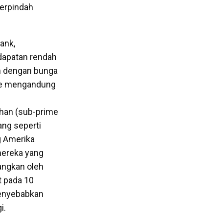
berpindah
ank,
dapatan rendah
n dengan bunga
age mengandung
ahan (sub-prime
ang seperti
g Amerika
mereka yang
nangkan oleh
t pada 10
menyebabkan
i.