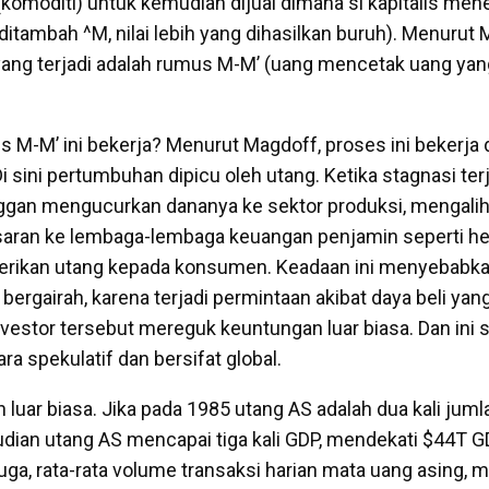
omoditi) untuk kemudian dijual dimana si kapitalis men
ditambah ^M, nilai lebih yang dihasilkan buruh). Menurut
i yang terjadi adalah rumus M-M’ (uang mencetak uang yan
 M-M’ ini bekerja? Menurut Magdoff, proses ini bekerja
Di sini pertumbuhan dipicu oleh utang. Ketika stagnasi terj
nggan mengucurkan dananya ke sektor produksi, mengali
saran ke lembaga-lembaga keuangan penjamin seperti he
ikan utang kepada konsumen. Keadaan ini menyebabka
bergairah, karena terjadi permintaan akibat daya beli yang
investor tersebut mereguk keuntungan luar biasa. Dan ini
a spekulatif dan bersifat global.
 luar biasa. Jika pada 1985 utang AS adalah dua kali jum
ian utang AS mencapai tiga kali GDP, mendekati $44T G
uga, rata-rata volume transaksi harian mata uang asing, m