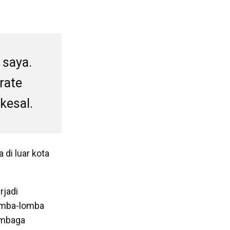
 saya.
rate
kesal.
 di luar kota
rjadi
lomba-lomba
embaga