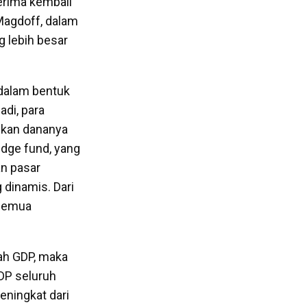
erima kembali
 Magdoff, dalam
g lebih besar
 dalam bentuk
adi, para
hkan dananya
dge fund, yang
n pasar
 dinamis. Dari
 semua
lah GDP, maka
DP seluruh
eningkat dari