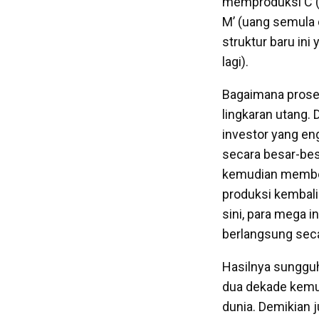
memproduksi C (k
M’ (uang semula 
struktur baru in
lagi).
Bagaimana proses
lingkaran utang. 
investor yang e
secara besar-be
kemudian member
produksi kembali 
sini, para mega 
berlangsung secar
Hasilnya sungguh
dua dekade kemud
dunia. Demikian j