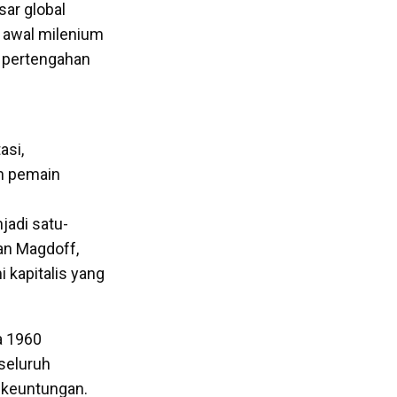
sar global
da awal milenium
da pertengahan
l
asi,
an pemain
jadi satu-
an Magdoff,
 kapitalis yang
a 1960
seluruh
l keuntungan.