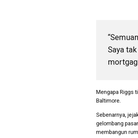
“Semuany
Saya tak
mortgage
Mengapa Riggs tib
Baltimore.
Sebenarnya, jejak
gelombang pasang
membangun rumah