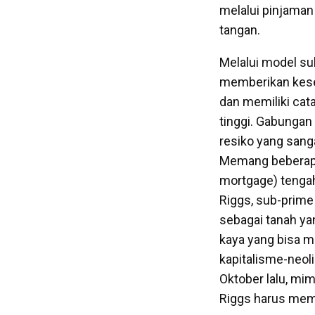
melalui pinjaman
tangan.
Melalui model su
memberikan kese
dan memiliki cat
tinggi. Gabunga
resiko yang sanga
Memang beberapan
mortgage) tengah
Riggs, sub-prime
sebagai tanah ya
kaya yang bisa me
kapitalisme-neoli
Oktober lalu, mi
Riggs harus memb