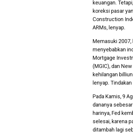
keuangan. Tetapi
koreksi pasar ya
Construction Inde
ARMs, lenyap.
Memasuki 2007, kr
menyebabkan ind
Mortgage Investm
(MGIC), dan New 
kehilangan billi
lenyap. Tindakan 
Pada Kamis, 9 Ag
dananya sebesar 
harinya, Fed kem
selesai, karena 
ditambah lagi se