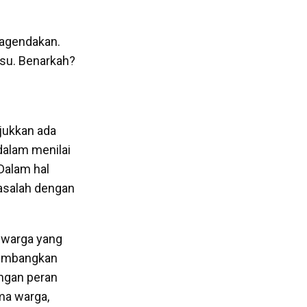
iagendakan.
isu. Benarkah?
jukkan ada
dalam menilai
 Dalam hal
masalah dengan
 warga yang
gembangkan
engan peran
ma warga,