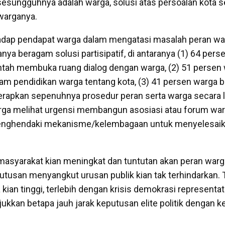
esungguhnya adalah warga, solusi atas persoalan kota 
warganya.
hadap pendapat warga dalam mengatasi masalah peran wa
ya beragam solusi partisipatif, di antaranya (1) 64 pers
tah membuka ruang dialog dengan warga, (2) 51 persen 
am pendidikan warga tentang kota, (3) 41 persen warga 
apkan sepenuhnya prosedur peran serta warga secara le
rga melihat urgensi membangun asosiasi atau forum warg
nghendaki mekanisme/kelembagaan untuk menyelesaika
masyarakat kian meningkat dan tuntutan akan peran war
tusan menyangkut urusan publik kian tak terhindarkan. 
 kian tinggi, terlebih dengan krisis demokrasi representat
ukkan betapa jauh jarak keputusan elite politik dengan 