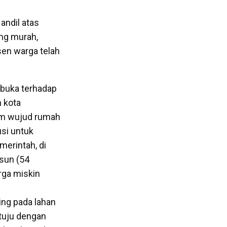
andil atas
ng murah,
sen warga telah
rbuka terhadap
h kota
am wujud rumah
usi untuk
merintah, di
sun (54
rga miskin
ing pada lahan
etuju dengan