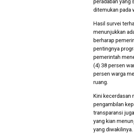
peradaban yang s
ditemukan pada 
Hasil survei ter
menunjukkan adan
berharap pemerin
pentingnya progr
pemerintah mener
(4) 38 persen wa
persen warga me
ruang.
Kini kecerdasan 
pengambilan kepu
transparansi juga
yang kian menunj
yang diwakilinya.