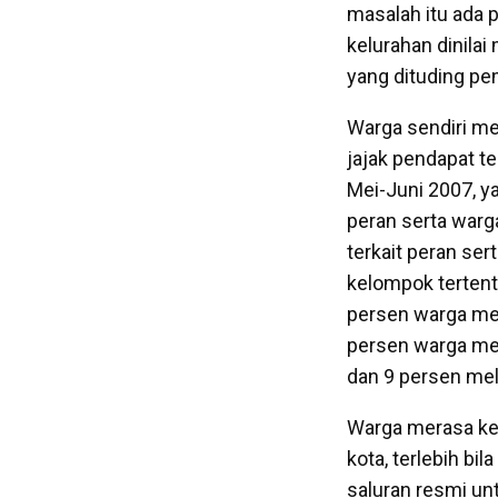
masalah itu ada 
kelurahan dinila
yang dituding pe
Warga sendiri mel
jajak pendapat t
Mei-Juni 2007, 
peran serta warg
terkait peran se
kelompok tertent
persen warga men
persen warga mel
dan 9 persen meli
Warga merasa kes
kota, terlebih bi
saluran resmi un