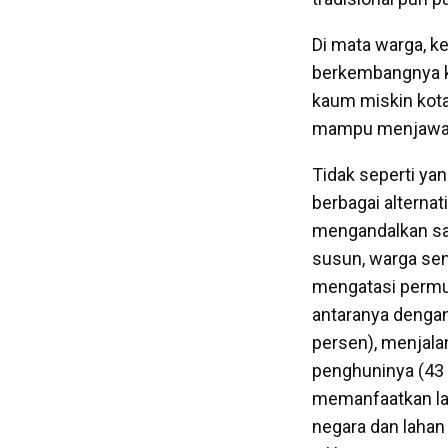
Di mata warga, ke
berkembangnya k
kaum miskin kota
mampu menjawab
Tidak seperti ya
berbagai alternat
mengandalkan sa
susun, warga sen
mengatasi permuk
antaranya denga
persen), menjal
penghuninya (43 
memanfaatkan lah
negara dan lahan