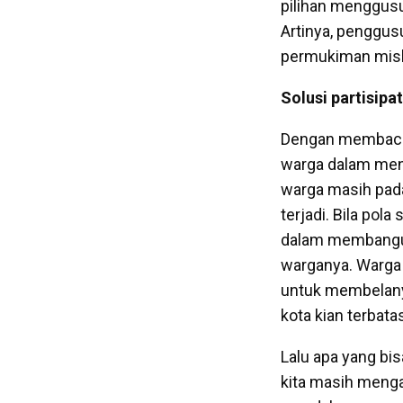
pilihan menggusu
Artinya, penggus
permukiman miskin
Solusi partisipat
Dengan membaca 
warga dalam meng
warga masih pada
terjadi. Bila pola
dalam membangun 
warganya. Warga 
untuk membelany
kota kian terbat
Lalu apa yang bi
kita masih meng