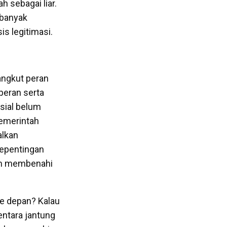
 sebagai liar.
 banyak
s legitimasi.
angkut peran
peran serta
sial belum
 pemerintah
alkan
kepentingan
am membenahi
ke depan? Kalau
ntara jantung