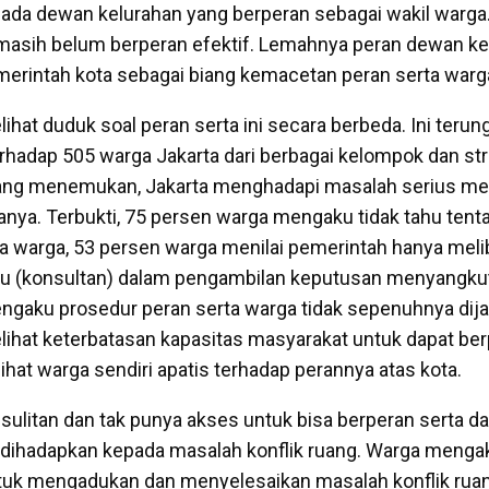
pada dewan kelurahan yang berperan sebagai wakil warg
i masih belum berperan efektif. Lemahnya peran dewan kel
merintah kota sebagai biang kemacetan peran serta warg
ihat duduk soal peran serta ini secara berbeda. Ini terung
erhadap 505 warga Jakarta dari berbagai kelompok dan str
yang menemukan, Jakarta menghadapi masalah serius m
anya. Terbukti, 75 persen warga mengaku tidak tahu tent
rta warga, 53 persen warga menilai pemerintah hanya mel
u (konsultan) dalam pengambilan keputusan menyangkut
gaku prosedur peran serta warga tidak sepenuhnya dija
ihat keterbatasan kapasitas masyarakat untuk dapat ber
hat warga sendiri apatis terhadap perannya atas kota.
ulitan dan tak punya akses untuk bisa berperan serta 
la dihadapkan kepada masalah konflik ruang. Warga mengak
tuk mengadukan dan menyelesaikan masalah konflik ruan