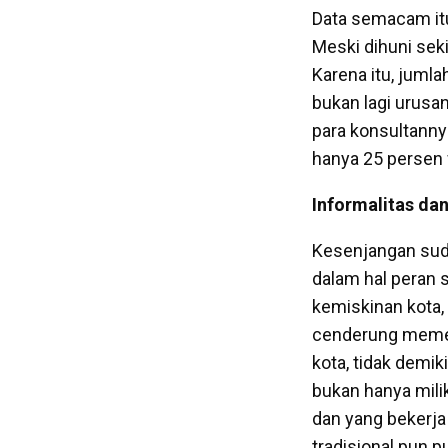
Data semacam itu
Meski dihuni seki
Karena itu, jumla
bukan lagi urusa
para konsultannya
hanya 25 persen
Informalitas da
Kesenjangan sudu
dalam hal peran 
kemiskinan kota,
cenderung memer
kota, tidak demi
bukan hanya mili
dan yang bekerja
tradisional pun p