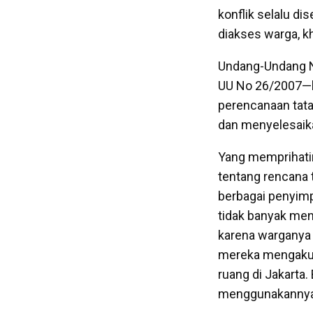
konflik selalu di
diakses warga, k
Undang-Undang N
UU No 26/2007—h
perencanaan tata
dan menyelesaika
Yang memprihati
tentang rencana t
berbagai penyimp
tidak banyak men
karena warganya 
mereka mengaku t
ruang di Jakarta.
menggunakannya 