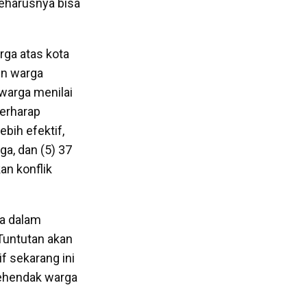
seharusnya bisa
rga atas kota
en warga
warga menilai
berharap
bih efektif,
a, dan (5) 37
n konflik
ga dalam
Tuntutan akan
if sekarang ini
kehendak warga