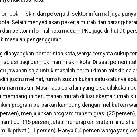
lompok miskin dan pekerja di sektor informal juga punya 
ota. Selain menyediakan pekerja murah dan barang-bara
 dan sektor informal kota macam PKL juga dilihat 90 per
 masalah pengangguran.
ng dibayangkan pemerintah kota, warga ternyata cukup te
if solusi bagi permukiman miskin kota. Di saat pemerinta
tu jawaban saja untuk masalah permukiman miskin dal
diri justru melihat, rumah susun bukan satu-satunya sol
iman miskin. Masih ada cara lain yang bisa dilakukan pe
n membangun perumahan murah di luar skema rumah su
ankan program perbaikan kampung dengan melibatkan wa
persen), menjalankan program transmigrasi (25 persen),
an tidur (15 persen), atau menerapkan sistem land shar
 milik privat (11 persen). Hanya 0,4 persen warga yang s