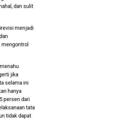
ahal, dan sulit
revisi menjadi
 dan
m mengontrol
u-menahu
rti jika
a selama ini
ukan hanya
5 persen dari
elaksanaan tata
un tidak dapat