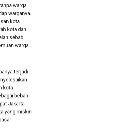
tanpa warga.
adap warganya.
usan kota
tah kota dan
jalan sebab
emuan warga.
anya terjadi
enyelesaikan
h kota
ebagai beban
pat Jakarta
ka yang miskin
pasar