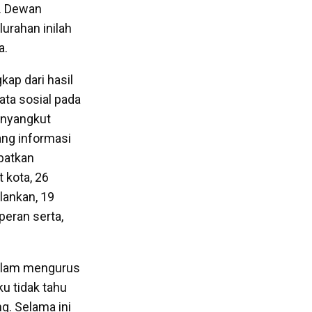
a. Dewan
urahan inilah
a.
kap dari hasil
ata sosial pada
enyangkut
ang informasi
ibatkan
 kota, 26
lankan, 19
peran serta,
dalam mengurus
u tidak tahu
g. Selama ini