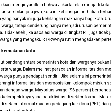
 kian mengisyaratkan bahwa Jakarta telah menjadi kota 
tar sembilan juta jiwa, kota ini kehilangan perhatian terh
h yang banyak ini juga kehilangan maknanya bagi kota. Ur
n warga, tetapi cenderung hanya menjadi urusan pemerin
. Tidak aneh jika asosiasi warga di tingkat RT juga tidak 
 warga yang mengaku RT/RW-nya rutin mengadakan pert
n kemiskinan kota
t pandang antara pemerintah kota dan warganya bukan h
serta warga. Dalam melihat persoalan informalitas dan m
 warga punya pendapat sendiri. Jika selama ini pemerinta
angi informalitas dan memosisikan kelompok miskin s
kian dengan warga. Mayoritas warga (96 persen) berpenda
k kelompok kaya yang beraktivitas di sektor formal. Mere
 di sektor informal macam pedagang kaki lima (PKL) dan 
unya hak atas kota.