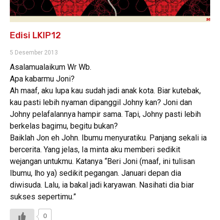
Edisi LKIP12
5 Desember 2013
Asalamualaikum Wr Wb.
Apa kabarmu Joni?
Ah maaf, aku lupa kau sudah jadi anak kota. Biar kutebak,
kau pasti lebih nyaman dipanggil Johny kan? Joni dan
Johny pelafalannya hampir sama. Tapi, Johny pasti lebih
berkelas bagimu, begitu bukan?
Baiklah Jon eh John. Ibumu menyuratiku. Panjang sekali ia
bercerita. Yang jelas, Ia minta aku memberi sedikit
wejangan untukmu. Katanya “Beri Joni (maaf, ini tulisan
Ibumu, lho ya) sedikit pegangan. Januari depan dia
diwisuda. Lalu, ia bakal jadi karyawan. Nasihati dia biar
sukses sepertimu.”
0