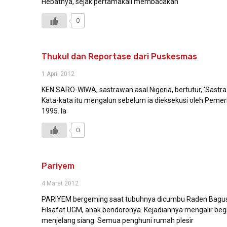
Hebatnya, sejak pertamakali membacakan
0
Thukul dan Reportase dari Puskesmas
1 April 2012
KEN SARO-WIWA, sastrawan asal Nigeria, bertutur, ‘Sastra ta
Kata-kata itu mengalun sebelum ia dieksekusi oleh Pemer
1995. Ia
0
Pariyem
4 Maret 2012
PARIYEM bergeming saat tubuhnya dicumbu Raden Bagu
Filsafat UGM, anak bendoronya. Kejadiannya mengalir begi
menjelang siang. Semua penghuni rumah plesir