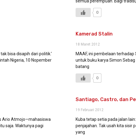
semua perempuan. Bagi tradisi
0
Kamerad Stalin
18 Maret 2012
k bisa disapih dari politik.’
MAAF, ini pembelaan terhadap St
intah Nigeria, 10 Nopember
untuk buku karya Simon Sebag M
batang
0
Santiago, Castro, dan P
19 Februari 2012
s Ario Atmojo—mahasiswa
Kuba tetap setia pada jalan lai
tu saja. Waktunya pagi
penjajahan. Tak usah kita sisir 
yang