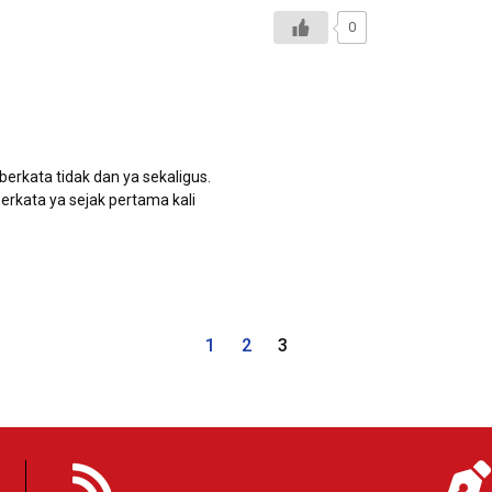
0
rkata tidak dan ya sekaligus.
erkata ya sejak pertama kali
1
2
3