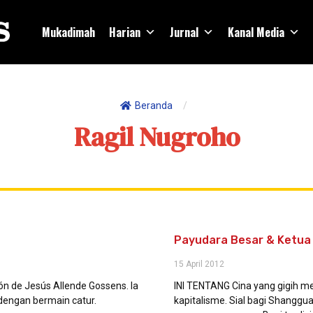
Mukadimah
Harian
Jurnal
Kanal Media
Beranda
/
Ragil Nugroho
Payudara Besar & Ketua
15 April 2012
n de Jesús Allende Gossens. Ia
INI TENTANG Cina yang gigih 
engan bermain catur.
kapitalisme. Sial bagi Shanggu