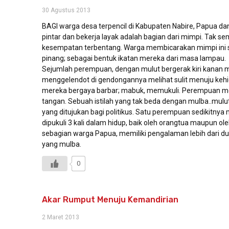
30 Agustus 2013
BAGI warga desa terpencil di Kabupaten Nabire, Papua da
pintar dan bekerja layak adalah bagian dari mimpi. Tak s
kesempatan terbentang. Warga membicarakan mimpi ini 
pinang; sebagai bentuk ikatan mereka dari masa lampau.
Sejumlah perempuan, dengan mulut bergerak kiri kanan 
menggelendot di gendongannya melihat sulit menuju kehi
mereka bergaya barbar; mabuk, memukuli. Perempuan men
tangan. Sebuah istilah yang tak beda dengan mulba..mulut
yang ditujukan bagi politikus. Satu perempuan sedikitny
dipukuli 3 kali dalam hidup, baik oleh orangtua maupun ol
sebagian warga Papua, memiliki pengalaman lebih dari dua
yang mulba.
0
Akar Rumput Menuju Kemandirian
2 Maret 2013