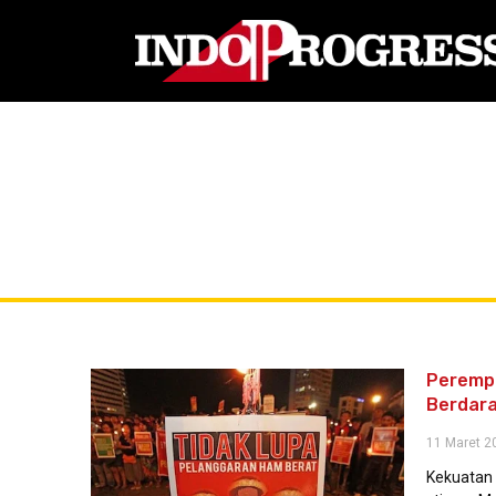
Peremp
Berdar
11 Maret 2
Kekuatan 