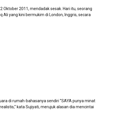
12 Oktober 2011, mendadak sesak. Hari itu, seorang
riq Ali yang kini bermukim di London, Inggris, secara
uara di rumah-bahasanya sendiri ”SAYA punya minat
ealistis,” kata Sujiyati, merujuk alasan dia mencintai