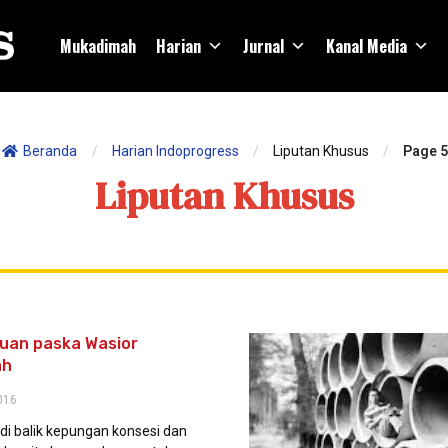
Mukadimah
Harian
Jurnal
Kanal Media
Beranda
/
Harian Indoprogress
/
Liputan Khusus
/
Page 5
Liputan Khusus
uan paska Wasior
ah
016
di balik kepungan konsesi dan