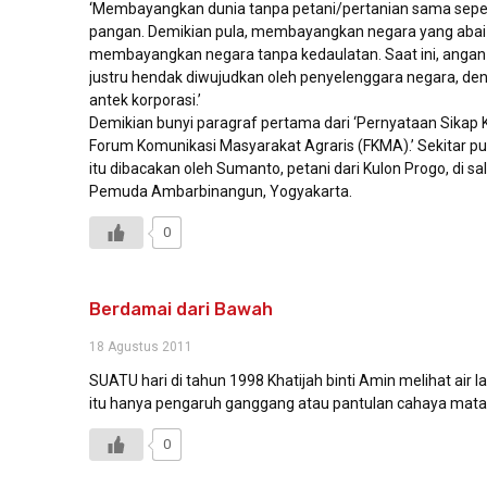
‘Membayangkan dunia tanpa petani/pertanian sama sep
pangan. Demikian pula, membayangkan negara yang abai 
membayangkan negara tanpa kedaulatan. Saat ini, angan-a
justru hendak diwujudkan oleh penyelenggara negara, de
antek korporasi.’
Demikian bunyi paragraf pertama dari ‘Pernyataan Sikap 
Forum Komunikasi Masyarakat Agraris (FKMA).’ Sekitar pu
itu dibacakan oleh Sumanto, petani dari Kulon Progo, di sa
Pemuda Ambarbinangun, Yogyakarta.
0
Berdamai dari Bawah
18 Agustus 2011
SUATU hari di tahun 1998 Khatijah binti Amin melihat air 
itu hanya pengaruh ganggang atau pantulan cahaya matah
0