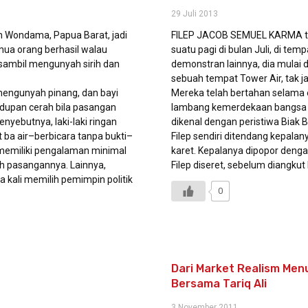
29 Juli 2013
n Wondama, Papua Barat, jadi
FILEP JACOB SEMUEL KARMA tak
emua orang berhasil walau
suatu pagi di bulan Juli, di te
sambil mengunyah sirih dan
demonstran lainnya, dia mulai
sebuah tempat Tower Air, tak ja
mengunyah pinang, dan bayi
Mereka telah bertahan selama 
dupan cerah bila pasangan
lambang kemerdekaan bangsa Pap
yebutnya, laki-laki ringan
dikenal dengan peristiwa Biak 
 ba air–berbicara tanpa bukti–
Filep sendiri ditendang kepalan
a memiliki pengalaman minimal
karet. Kepalanya dipopor deng
eh pasangannya. Lainnya,
Filep diseret, sebelum diangku
 kali memilih pemimpin politik
0
Dari Market Realism Menu
Bersama Tariq Ali
3 November 2011