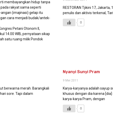
erti membayangkan hidup tanpa
pada rakyat sama seperti
RESTORAN Tjikini 17, Jakarta, 
ngan (imajinasi) gelap itu
penulis dan aktivis terkenal, Ta
ngan cara menjadi budak/antek-
0
Kongres Petani Otonom II,
kul 14.00 WIB, pernyataan sikap
lah satu ruang milik Pondok
Nyanyi Sunyi Pram
9 Mei 2011
laut berwarna merah. Barangkali
Karya-karyanya adalah sayup s
ari sore. Tapi dalam
khusus dengan dia karena [dia] r
karya-karya Pram, dengan
0