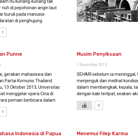
lam itu kunang-kunang tak
 riuh di pepohonan angin laut
r buruk pada manusia-
aratan di penghujung
1
an Punne
Musim Penyiksaan
4
1 Desember 2013
me, gerakan mahasiswa dan
SEHARI sebelum ia meninggal,
n Partai Komunis Thailand.
menjenguk dan melihat kondis
, 13 Oktober 2013, Universitas
dalam membengkak, kepala, tangan
t menggelar opera Cina di
dengan kaki terlipat, seakan-ak
Para pemain berbicara dalam
0
1
Bahasa Indonesia di Papua
Menemui Filep Karma