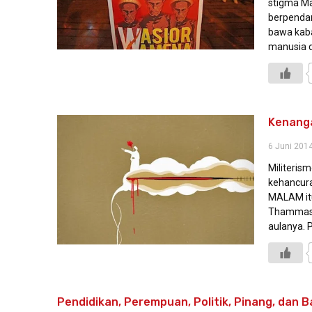
stigma Ma
berpendar
bawa kaba
manusia d
Kenang
6 Juni 201
Militeris
kehancura
MALAM itu
Thammasa
aulanya. 
Pendidikan, Perempuan, Politik, Pinang, dan 