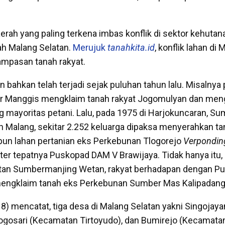
aerah yang paling terkena imbas
konflik di sektor kehutan
ah Malang Selatan.
Merujuk
tanahkita.id
, konflik lahan di
ampasan tanah rakyat.
 bahkan telah terjadi sejak puluhan tahun lalu. Misalnya
 Manggis mengklaim tanah rakyat Jogomulyan dan men
 mayoritas petani. Lalu, pada 1975 di Harjokuncaran, S
 Malang, sekitar 2.252 keluarga dipaksa menyerahkan ta
un lahan pertanian eks Perkebunan Tlogorejo
Verpondin
ter tepatnya Puskopad DAM V Brawijaya. Tidak hanya itu, 
an Sumbermanjing Wetan, rakyat berhadapan dengan P
mengklaim tanah eks Perkebunan Sumber Mas Kalipadan
8) mencatat, tiga desa di Malang Selatan yakni
Singojay
ogosari (Kecamatan Tirtoyudo), dan Bumirejo (Kecamata