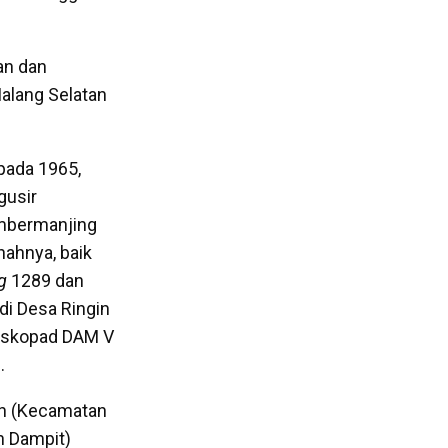
an dan
 Malang Selatan
 pada 1965,
gusir
umbermanjing
nahnya, baik
g
1289 dan
di Desa Ringin
uskopad DAM V
g.
an (Kecamatan
n Dampit)