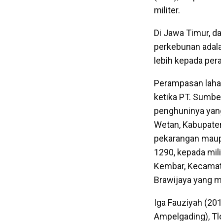
militer.
Di Jawa Timur, d
perkebunan adal
lebih kepada per
Perampasan lahan
ketika
PT. Sumber
penghuninya yang
Wetan, Kabupaten
pekarangan maup
1290, kepada mili
Kembar, Kecamat
Brawijaya yang 
Iga Fauziyah (201
Ampelgading), Tl