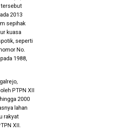
 tersebut
pada 2013
aim sepihak
tur kuasa
otik, seperti
rnomor No.
 pada 1988,
galrejo,
oleh PTPN XII
 hingga 2000
asnya lahan
u rakyat
TPN XII.