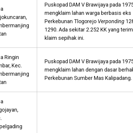
Puskopad DAM V Brawijaya pada 1975
sa
mengklaim lahan warga berbasis eks
jokuncaran,
Perkebunan Tlogorejo
Verponding
12
mbermanjing
1290. Ada sekitar 2.252 KK yang terim
tan
klaim sepihak ini.
a Ringin
Puskopad DAM V Brawijaya pada 197
bar, Kec.
mengklaim lahan dengan dasar berhak
mbermanjing
Perkebunan Sumber Mas Kalipadang.
tan
sa
gojayan,
.
elgading