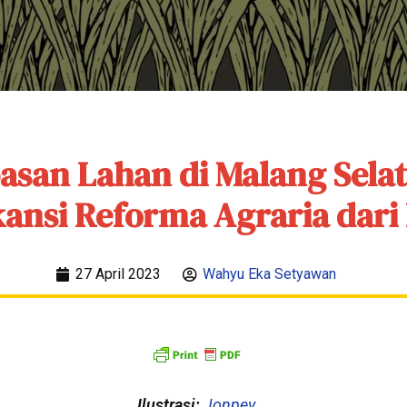
san Lahan di Malang Sela
kansi Reforma Agraria dar
27 April 2023
Wahyu Eka Setyawan
Ilustrasi:
Jonpey