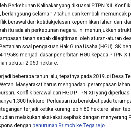
leh Perkebunan Kalibakar yang dikuasai PTPN XII. Konflik
96, berlangsung selama 17 tahun dan kembali memuncak 
lik berawal dari ketidakjelasan kepemilikan lahan dan kl
h itu adalah perkebunan negara. Ini menunjukkan struk
ampasan tanah sebab dilegitimasi oleh aturan-aturan desp
Pertanian soal pengakuan Hak Guna Usaha (HGU). SK be
4-1958s menjadi dasar penerbitan HGU kepada PTPN XII
han sekitar 2.050 hektare.
erjadi beberapa tahun lalu, tepatnya pada 2019,
di Desa Te
etan. Masyarakat harus
menghadapi perampasan lahan 
rsari. Konflik berawal dari HGU PTPN XII yang diperluas
hanya 1.300 hektare. Perluasan itu berakibat pada teramp
tegangan terjadi ketika kurang lebih 60 hektare lahan teb
mudian melakukan aksi-aksi sepihak dengan menyerang P
respons dengan
penurunan Brimob ke Tegalrejo
.