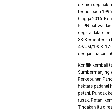
diklaim sepihak o
terjadi pada 19
hingga 2016. Konf
PTPN bahwa daera
negara dalam per
SK-Kementerian 
49/UM/1953: 17-
dengan luasan la
Konflik kembali t
Sumbermanjing W
Perkebunan Pancu
hektare padahal 
petani. Puncak ke
rusak. Petani ke
Tindakan itu di