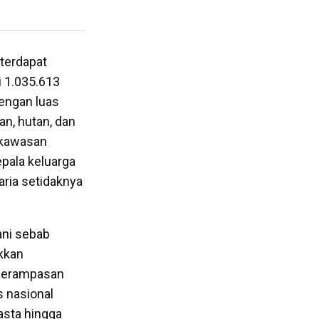
terdapat
i 1.035.613
engan luas
an, hutan, dan
 kawasan
epala keluarga
aria setidaknya
ani sebab
ukkan
 perampasan
s nasional
asta hingga