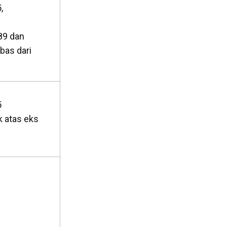
,
89 dan
bas dari
5
 atas eks