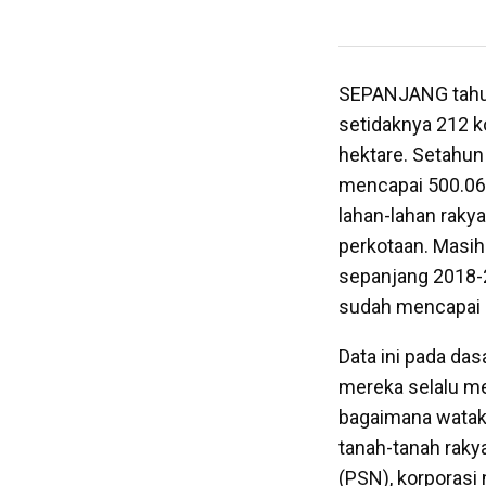
SEPANJANG tahun
setidaknya 212 k
hektare. Setahun
mencapai 500.062 
lahan-lahan rak
perkotaan. Masih 
sepanjang 2018-2
sudah mencapai 
Data ini pada d
mereka selalu me
bagaimana watak
tanah-tanah rakya
(PSN), korporasi