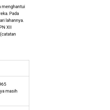
ga menghantui
reka. Pada
ri lahannya.
PN XII
 (catatan
965
nya masih