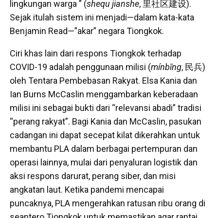
lingkungan warga ” (
shequ jianshe
, 里社区建设).
Sejak itulah sistem ini menjadi—dalam kata-kata
Benjamin Read—”akar” negara Tiongkok.
Ciri khas lain dari respons Tiongkok terhadap
COVID-19 adalah penggunaan milisi (
mínbīng
, 民兵)
oleh Tentara Pembebasan Rakyat. Elsa Kania dan
Ian Burns McCaslin menggambarkan keberadaan
milisi ini sebagai bukti dari “relevansi abadi” tradisi
“perang rakyat”. Bagi Kania dan McCaslin, pasukan
cadangan ini dapat secepat kilat dikerahkan untuk
membantu PLA dalam berbagai pertempuran dan
operasi lainnya, mulai dari penyaluran logistik dan
aksi respons darurat, perang siber, dan misi
angkatan laut. Ketika pandemi mencapai
puncaknya, PLA mengerahkan ratusan ribu orang di
seantero Tiongkok untuk memastikan agar rantai