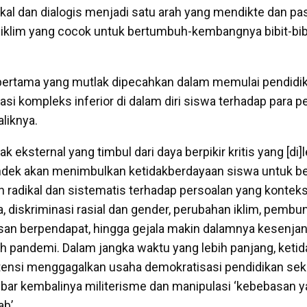
okal dan dialogis menjadi satu arah yang mendikte dan pa
h iklim yang cocok untuk bertumbuh-kembangnya bibit-bibi
 pertama yang mutlak dipecahkan dalam memulai pendidi
si kompleks inferior di dalam diri siswa terhadap para p
aliknya.
eksternal yang timbul dari daya berpikir kritis yang [di]
dek akan menimbulkan ketidakberdayaan siswa untuk ber
 radikal dan sistematis terhadap persoalan yang konteks
a, diskriminasi rasial dan gender, perubahan iklim, pem
an berpendapat, hingga gejala makin dalamnya kesenjan
h pandemi. Dalam jangka waktu yang lebih panjang, keti
potensi menggagalkan usaha demokratisasi pendidikan sek
bar kembalinya militerisme dan manipulasi ‘kebebasan 
ab’.