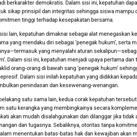
i berkarakter demokratis. Dalam sisi ini, kepatuhan dapa
k sikap prinsipil dan integritas sehingga siswa mampu 
komitmen tinggi terhadap kesepakatan bersama.
 sisi lain, kepatuhan dimaknai sebagai alat menegaskan 
ama yang mendaku diri sebagai ‘penegak hukum’, serta me
nnya—termasuk yang menyalahi aturan sekalipun—sebagai
’. Dalam sisi ini, kepatuhan menjadi upaya pertama dan
klid orang-orang di bawah sang ‘penegak hukum’ sehing
epresif. Dalam sisi inilah kepatuhan yang didikkan kepad
imbulkan penindasan dan kesewenang-wenangan.
 belakang satu sama lain, kedua corak kepatuhan tersebut
am satu kerangka yang membingkainya secara komplemen
kati akan mudah disalahgunakan dan dilanggar jika tidak 
angan dan tugasnya. Sebaliknya, otoritas tanpa komitme
dalam menentukan batas-batas hak dan kewajiban akan m