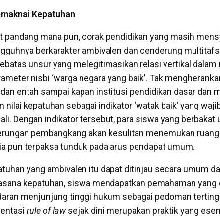
emaknai Kepatuhan
dut pandang mana pun, corak pendidikan yang masih mens
guhnya berkarakter ambivalen dan cenderung multitafsi
sebatas unsur yang melegitimasikan relasi vertikal dalam
rameter nisbi ‘warga negara yang baik’. Tak mengherankan
is dan entah sampai kapan institusi pendidikan dasar dan
nilai kepatuhan sebagai indikator ‘watak baik’ yang wajib 
ali. Dengan indikator tersebut, para siswa yang berbaka
erungan pembangkang akan kesulitan menemukan ruang 
 ia pun terpaksa tunduk pada arus pendapat umum.
atuhan yang ambivalen itu dapat ditinjau secara umum d
suasana kepatuhan, siswa mendapatkan pemahaman yang 
daran menjunjung tinggi hukum sebagai pedoman terting
mentasi
rule of law
sejak dini merupakan praktik yang esen