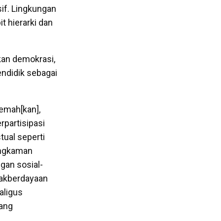
sif. Lingkungan
t hierarki dan
kan demokrasi,
endidik sebagai
lemah[kan],
partisipasi
tual seperti
bungkaman
gan sosial-
dakberdayaan
aligus
yang