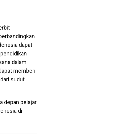
erbit
iperbandingkan
donesia dapat
pendidikan
ksana dalam
i dapat memberi
 dari sudut
sa depan pelajar
onesia di