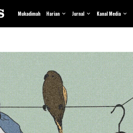
Mukadimah
Harian
Jurnal
Kanal Media