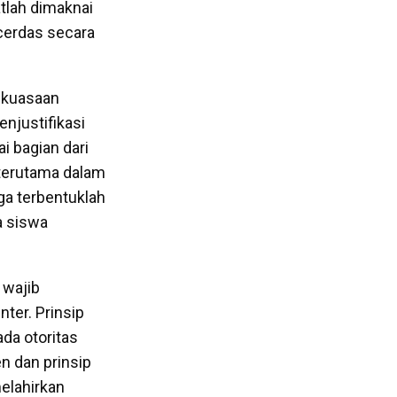
tlah dimaknai
cerdas secara
kekuasaan
njustifikasi
 bagian dari
 terutama dalam
ga terbentuklah
a siswa
 wajib
ter. Prinsip
ada otoritas
n dan prinsip
elahirkan