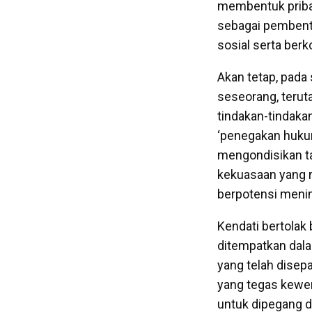
membentuk pribad
sebagai pembentu
sosial serta ber
Akan tetap, pada
seseorang, terut
tindakan-tindaka
‘penegakan hukum
mengondisikan ta
kekuasaan yang r
berpotensi men
Kendati bertolak
ditempatkan dal
yang telah disepa
yang tegas kewen
untuk dipegang 