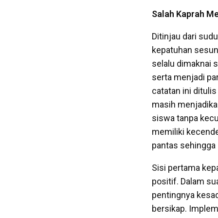
Salah Kaprah M
Ditinjau dari su
kepatuhan sesung
selalu dimaknai 
serta menjadi pa
catatan ini ditul
masih menjadikan 
siswa tanpa kecu
memiliki kecend
pantas sehingga
Sisi pertama kep
positif. Dalam 
pentingnya kesa
bersikap. Imple