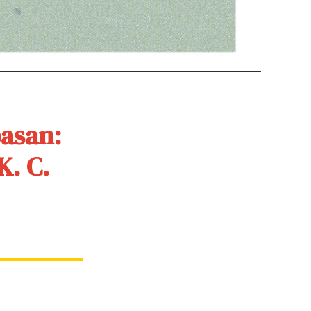
asan:
K. C.