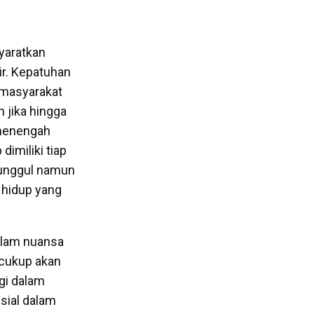
yaratkan
r. Kepatuhan
 masyarakat
 jika hingga
 menengah
dimiliki tiap
t unggul namun
hidup yang
alam nuansa
cukup akan
gi dalam
sial dalam