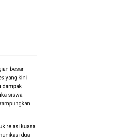
gian besar
es
yang kini
wa dampak
tika siswa
merampungkan
k relasi kuasa
munikasi dua