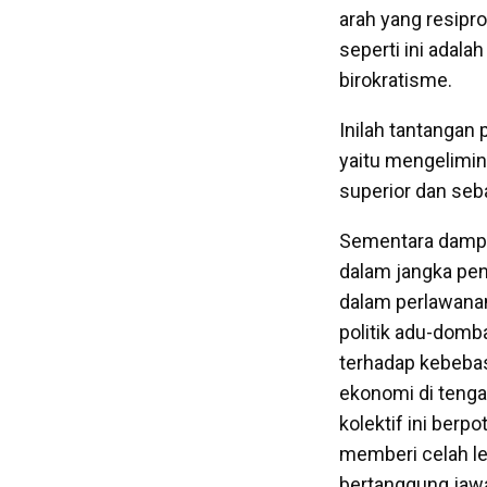
arah yang resipr
seperti ini adala
birokratisme.
Inilah tantangan
yaitu mengelimina
superior dan seb
Sementara dampak 
dalam jangka pen
dalam perlawanan
politik adu-domb
terhadap kebebas
ekonomi di tenga
kolektif ini ber
memberi celah le
bertanggung jaw