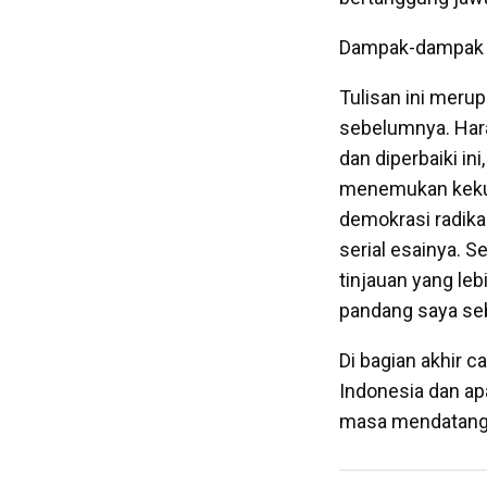
Dampak-dampak in
Tulisan ini merup
sebelumnya. Hara
dan diperbaiki i
menemukan kekur
demokrasi radika
serial esainya. 
tinjauan yang leb
pandang saya seb
Di bagian akhir c
Indonesia dan ap
masa mendatan