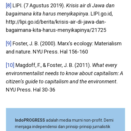
[8]
LIPI. (7 Agustus 2019).
Krisis air di Jawa dan
bagaimana kita harus menyikapinya
. LIPI.go.id,
http://lipi.go.id/berita/krisis-air-di-jawa-dan-
bagaimana-kita-harus-menyikapinya/21725
[9]
Foster, J. B. (2000). Marx’s ecology: Materialism
and nature. NYU Press. Hal 156-160
[10]
Magdoff, F., & Foster, J. B. (2011).
What every
environmentalist needs to know about capitalism: A
citizen’s guide to capitalism and the environment
.
NYU Press. Hal 30-36
IndoPROGRESS
adalah media murni non-profit. Demi
menjaga independensi dan prinsip-prinsip jurnalistik