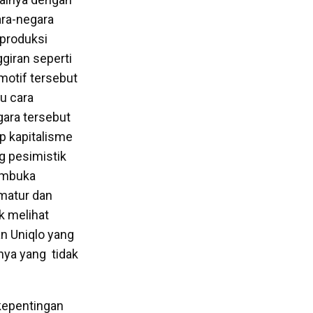
ara-negara
produksi
giran seperti
motif tersebut
u cara
ara tersebut
p kapitalisme
g pesimistik
membuka
ematur dan
k melihat
an Uniqlo yang
nya yang tidak
 kepentingan