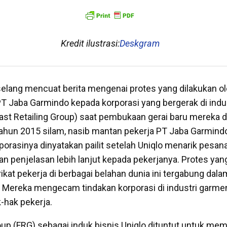
Kredit ilustrasi:
Deskgram
lang mencuat berita mengenai protes yang dilakukan ol
T Jaba Garmindo kepada korporasi yang bergerak di indu
(Fast Retailing Group) saat pembukaan gerai baru mereka 
ahun 2015 silam, nasib mantan pekerja PT Jaba Garmindo
rporasinya dinyatakan pailit setelah Uniqlo menarik pesa
n penjelasan lebih lanjut kepada pekerjanya. Protes yan
ikat pekerja di berbagai belahan dunia ini tergabung dal
 Mereka mengecam tindakan korporasi di industri garme
-hak pekerja.
roup (FRG) sebagai induk bisnis Uniqlo dituntut untuk me