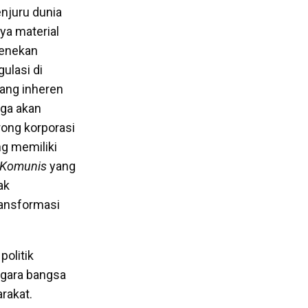
enjuru dunia
ya material
menekan
ulasi di
ang inheren
gga akan
ong korporasi
ng memiliki
 Komunis
yang
ak
ransformasi
olitik
egara bangsa
rakat.