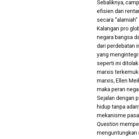
Sebaliknya, camp
efisien dan renta
secara “alamiah
Kalangan pro glo
negara bangsa da
dari perdebatan i
yang mengintegr
seperti ini ditola
marxis terkemuka
marxis, Ellen Me
maka peran negar
Sejalan dengan 
hidup tanpa adan
mekanisme pasar
Question
mempert
menguntungkan n