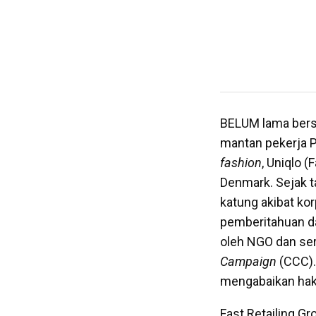
BELUM lama berse
mantan pekerja P
fashion
, Uniqlo 
Denmark. Sejak t
katung akibat ko
pemberitahuan da
oleh NGO dan ser
Campaign
(CCC).
mengabaikan hak
Fast Retailing G