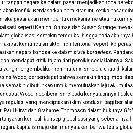
ur tangan negara ke dalam pasar menjadikan roda perek
n akan konflik. Berdasarkan pemikiran ini, ketika pasar dib
” maka pasar akan membentuk mekanisme atau hukumnya 
balisasi seperti Kenichi Ohmae dan Susan Strange meyak
lam globalisasi semakin tereduksi hingga pada akhirnya 
ni akibat kemunculan aktor non teritorial seperti korporas
asikan negara bangsa ke dalam
state borderless
. Pandang
k dan mendapat kritik tajam dari pemikir sosial lainnya. Sa
 yang mengembalikan roh materialisme dialektis di kala
iksins Wood, berpendapat bahwa semakin tinggi mobilitas
a semakin dibutuhkan untuk memuluskan laju akumulasi 
pendapat Wood, neoliberalisme pada kenyataannya tidak
ya regulasi yang menciptakan iklim kondusif bagi berjala
. Paul Hirst dan Grahame Thompson dalam bukunya
Glob
anyakan kembali konsep globalisasi yang sebenarnya 
egara kapitalis maju dan menyatakan bahwa tesis glob