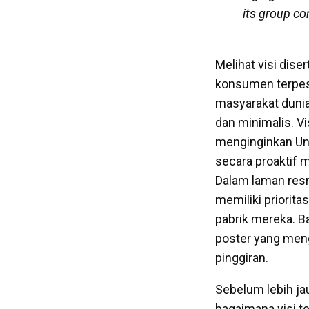
its group co
Melihat visi dis
konsumen terpes
masyarakat dunia
dan minimalis. V
menginginkan Un
secara proaktif 
Dalam laman res
memiliki priorit
pabrik mereka. B
poster yang men
pinggiran.
Sebelum lebih jau
bagaimana visi t