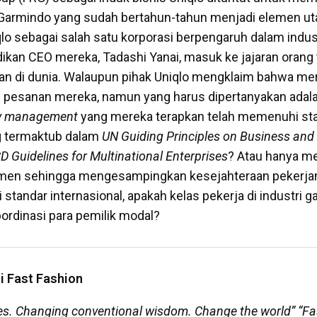
 Garmindo yang sudah bertahun-tahun menjadi elemen u
o sebagai salah satu korporasi berpengaruh dalam indust
ikan CEO mereka, Tadashi Yanai, masuk ke jajaran orang 
an di dunia. Walaupun pihak Uniqlo mengklaim bahwa me
h pesanan mereka, namun yang harus dipertanyakan adal
ty management
yang mereka terapkan telah memenuhi st
g termaktub dalam
UN Guiding Principles on Business an
 Guidelines for Multinational Enterprises
? Atau hanya 
en sehingga mengesampingkan kesejahteraan pekerja
tandar internasional, apakah kelas pekerja di industri 
bordinasi para pemilik modal?
i Fast Fashion
es. Changing conventional wisdom. Change the world” “Fas