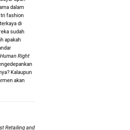
tama dalam
ri fashion
terkaya di
reka sudah
ah apakah
andar
d Human Right
mengedepankan
nya? Kalaupun
garmen akan
t Retailing and