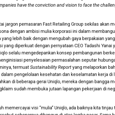
mpanies have the conviction and vision to face the challen
ertai jargon pemasaran Fast Retailing Group sekilas akan
ona dengan ambisi mulia korporasi ini dalam membangu
 yang lebih baik dengan mengubah gaya berpakaian yang 
isi yang diperkuat dengan pernyataan CEO Tadashi Yanai 
iqlo selalu mengedepankan konsep pembangunan berkel
menginisiasi penyelesaian permasalahan seputar hubungan
minya, termuat
Sustainability Report
yang melaporkan bah
as dalam pengelolaan kesehatan dan keselamatan kerja di 
ahkan di beberapa gerai Uniqlo, mereka dengan bangga
gklaim sudah membuka jutaan lapangan pekerjaan di neg
h memercayai visi “mulia” Uniqlo, ada baiknya kita tinjau 
ersebut sebenarnya dibangun di atas logika pasar. Sama 