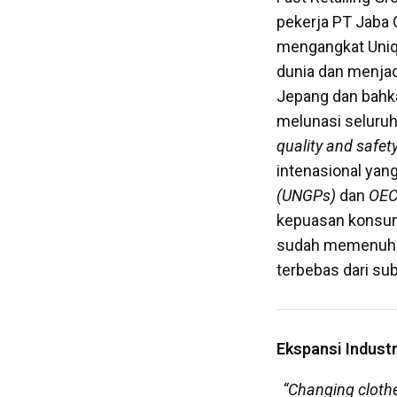
pekerja PT Jaba
mengangkat Uniql
dunia dan menjad
Jepang dan bahk
melunasi seluru
quality and safe
intenasional yan
(UNGPs)
dan
OECD
kepuasan konsum
sudah memenuhi s
terbebas dari su
Ekspansi Industr
“Changing cloth