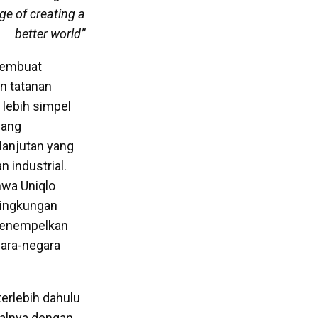
ge of creating a
better world”
 membuat
n tatanan
lebih simpel
yang
anjutan yang
 industrial.
wa Uniqlo
lingkungan
 menempelkan
ara-negara
terlebih dahulu
halnya dengan