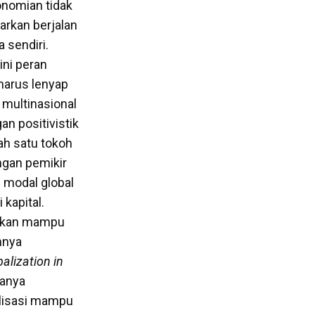
onomian tidak
iarkan berjalan
sendiri.
ini peran
harus lenyap
i multinasional
an positivistik
lah satu tokoh
ngan pemikir
 modal global
kapital.
 akan mampu
nnya
alization in
hanya
alisasi mampu