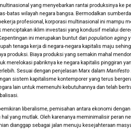
 multinasional yang menyebarkan rantai produksinya ke p
as-batas wilayah negara bangsa. Bermodalkan sumberda
pekerja profesional, korporasi multinasional ini mampu 
 menciptakan iklim investasi yang kondusif melalui dereg
 Kepentingan ini merupakan buntut dari
population aging
y
upah tenaga kerja di negara-negara kapitalis maju sehin
ya produksi. Biaya produksi yang semakin mahal mendor
uk merelokasi pabriknya ke negara kapitalis pinggiran ya
 berlebih. Sesuai dengan penjelasan Marx dalam
Manifesto
ngan sistem kapitalisme kontemporer yang terus berger
gara lain untuk memenuhi kebutuhannya dan telah bert
alisasi.
emikiran liberalisme, pemisahan antara ekonomi dengan p
hal yang mutlak. Oleh karenanya meminimalisir peran n
ian dianggap sebagai jalan menuju kesejahteraan masya