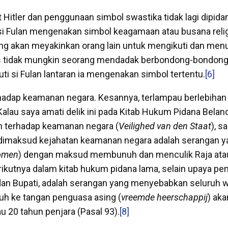
t Hitler dan penggunaan simbol swastika tidak lagi dipidan
 si Fulan mengenakan simbol keagamaan atau busana relig
ung akan meyakinkan orang lain untuk mengikuti dan menu
las tidak mungkin seorang mendadak berbondong-bondong
ti si Fulan lantaran ia mengenakan simbol tertentu.
[6]
rhadap keamanan negara. Kesannya, terlampau berlebiha
Kalau saya amati delik ini pada Kitab Hukum Pidana Belan
n terhadap keamanan negara (
Veilighed van den Staat
), s
dimaksud kejahatan keamanan negara adalah serangan ya
omen
) dengan maksud membunuh dan menculik Raja atau
ikutnya dalam kitab hukum pidana lama, selain upaya p
dan Bupati, adalah serangan yang menyebabkan seluruh w
tuh ke tangan penguasa asing (
vreemde heerschappij
) aka
u 20 tahun penjara (Pasal 93).
[8]