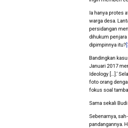
Ia hanya protes
warga desa. Lant
persidangan memb
dihukum penjara 
dipimpinnya itu?
[
Bandingkan kasus
Januari 2017 me
Ideology […].’ Se
foto orang denga
fokus soal tamba
Sama sekali Bud
Sebenarnya, sah
pandangannya. Ha