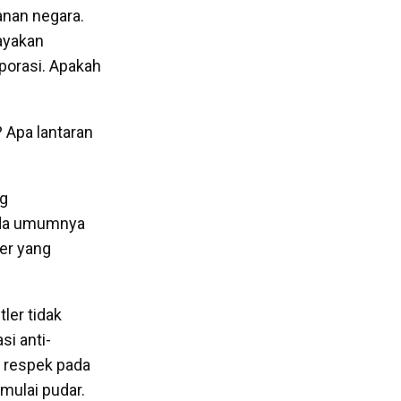
nan negara.
ayakan
rporasi. Apakah
 Apa lantaran
ng
ada umumnya
ler yang
ler tidak
si anti-
 respek pada
 mulai pudar.