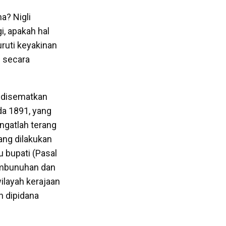
a? Nigli
i, apakah hal
ruti keyakinan
 secara
n disematkan
da 1891, yang
angatlah terang
ng dilakukan
 bupati (Pasal
embunuhan dan
ilayah kerajaan
n dipidana