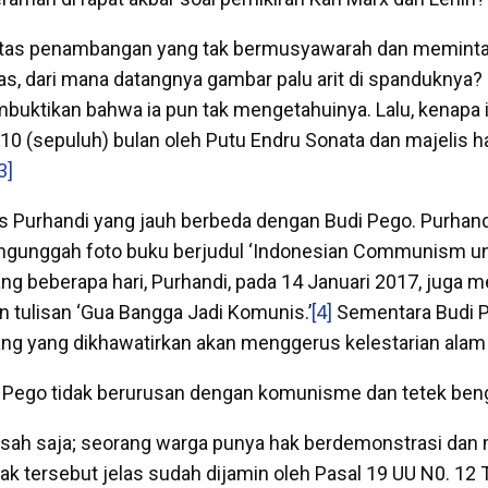
 atas penambangan yang tak bermusyawarah dan meminta
as, dari mana datangnya gambar palu arit di spanduknya? 
uktikan bahwa ia pun tak mengetahuinya. Lalu, kenapa 
10 (sepuluh) bulan oleh Putu Endru Sonata dan majelis 
3]
 Purhandi yang jauh berbeda dengan Budi Pego. Purhand
ngunggah foto buku berjudul ‘Indonesian Communism u
lang beberapa hari, Purhandi, pada 14 Januari 2017, juga
n tulisan ‘Gua Bangga Jadi Komunis.’
[4]
Sementara Budi P
ng yang dikhawatirkan akan menggerus kelestarian alam
i Pego tidak berurusan dengan komunisme dan tetek ben
-sah saja; seorang warga punya hak berdemonstrasi dan
k tersebut jelas sudah dijamin oleh Pasal 19 UU N0. 12