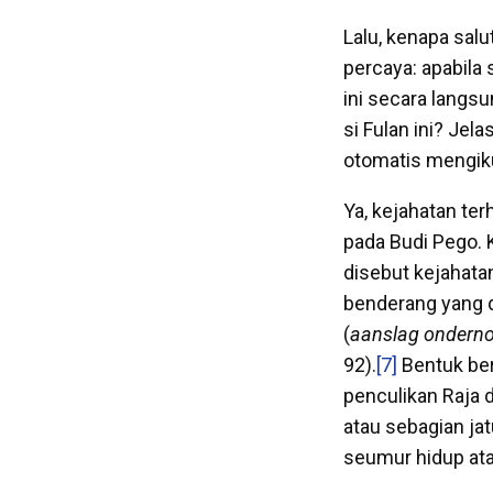
Lalu, kenapa salu
percaya: apabila
ini secara langs
si Fulan ini? Je
otomatis mengiku
Ya, kejahatan te
pada Budi Pego. 
disebut kejahata
benderang yang 
(
aanslag ondern
92).
[7]
Bentuk ber
penculikan Raja 
atau sebagian ja
seumur hidup ata