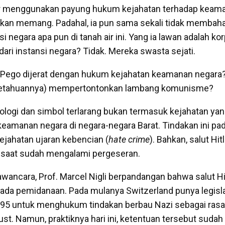
ar menggunakan payung hukum kejahatan terhadap keama
an memang. Padahal, ia pun sama sekali tidak membah
 negara apa pun di tanah air ini. Yang ia lawan adalah ko
dari instansi negara? Tidak. Mereka swasta sejati.
 Pego dijerat dengan hukum kejahatan keamanan negara?
getahuannya) mempertontonkan lambang komunisme?
logi dan simbol terlarang bukan termasuk kejahatan ya
amanan negara di negara-negara Barat. Tindakan ini p
ejahatan ujaran kebencian (
hate crime
). Bahkan, salut Hit
at saat sudah mengalami pergeseran.
ancara, Prof. Marcel Nigli berpandangan bahwa salut Hit
pada pemidanaan. Pada mulanya Switzerland punya legisla
995 untuk menghukum tindakan berbau Nazi sebagai rasa
st. Namun, praktiknya hari ini, ketentuan tersebut sudah