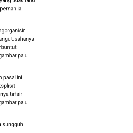
yang tidak tahu
pernah ia
ngorganisir
angi. Usahanya
rbuntut
 gambar palu
 pasal ini
splisit
nya tafsir
 gambar palu
a sungguh