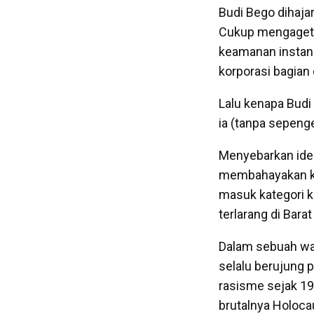
Budi Bego dihaj
Cukup mengagetk
keamanan instansi
korporasi bagian 
Lalu kenapa Budi
ia (tanpa sepen
Menyebarkan ideo
membahayakan ke
masuk kategori k
terlarang di Bar
Dalam sebuah waw
selalu berujung 
rasisme sejak 1
brutalnya Holocau