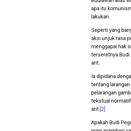
Budiawan alias B
apa itu komunism
lakukan.
Seperti yang ban
aksi unjuk rasa 
menggapai hak si
terseretnya Budi
arit.
Ia dipidana deng
tentang larangan
pelarangan gambar
tekstual normati
arit.
[2]
Apakah Budi Peg
ingin memberi ce