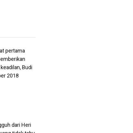
kat pertama
memberikan
keadilan, Budi
ber 2018
guh dari Heri