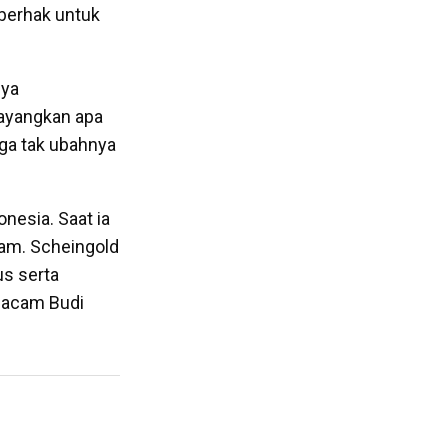
 berhak untuk
nya
ayangkan apa
rga tak ubahnya
nesia. Saat ia
am. Scheingold
s serta
macam Budi