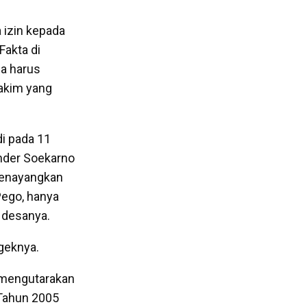
 izin kepada
Fakta di
ia harus
hakim yang
i pada 11
nder Soekarno
 menayangkan
ego, hanya
 desanya.
geknya.
 mengutarakan
 Tahun 2005