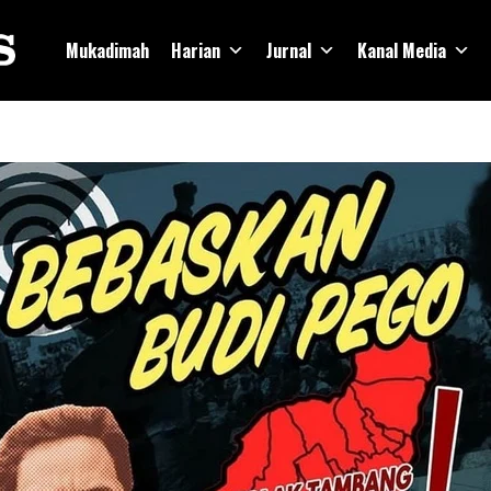
Mukadimah
Harian
Jurnal
Kanal Media