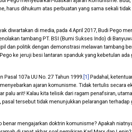
udi Pego menyebarkan-luaskan ajaran Komunisme. Budi, 
e, harus dihukum atas perbuatan yang sama sekali tidak 
yak diwartakan di media, pada 4 April 2017, Budi Pego me
penolakan tambang PT. BSI (Bumi Sukses Indo) di Banyuw
pil dan politik dengan demonstrasi melawan tambang be
 Pego ke jeruji besi lantaran spanduk yang kebetulan ada
an Pasal 107a UU No. 27 Tahun 1999.
[1]
Padahal, ketentuan
 menyebarkan ajaran komunisme. Tidak tertulis secara ek
 palu arit! Kalau kita telisik dari ragam penafsiran, utama
f, pasal tersebut tidak menunjukkan pelarangan terhadap
o benar mengajarkan doktrin komunisme? Apakah niatny
ramah di rapat akbar soal pemikiran Karl Marx dan Lenin?