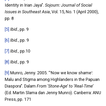
Identity in Irian Jaya”.
Sojourn: Journal of Social
Issues in Southeast Asia
, Vol. 15, No. 1 (April 2000),
pp. 8
[5]
Ibid
., pp. 9
[6]
Ibid.
, pp. 9
[7]
Ibid.,
pp.10
[8]
Ibid.,
pp. 9
[9]
Munro, Jenny. 2005. “ʹNow we know shameʹ:
Malu and Stigma among Highlanders in the Papuan
Diaspora”. Dalam
From ‘Stone-Age’ to ‘Real-Time’
(Ed. Martin Slama dan Jenny Munro). Canberra: ANU
Press, pp. 171