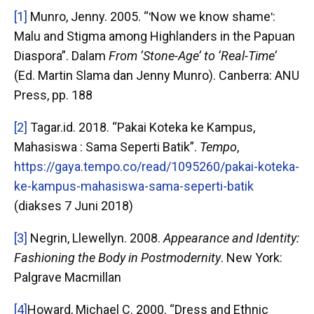
[1]
Munro, Jenny. 2005. “ʹNow we know shameʹ:
Malu and Stigma among Highlanders in the Papuan
Diaspora”. Dalam
From ‘Stone-Age’ to ‘Real-Time’
(Ed. Martin Slama dan Jenny Munro). Canberra: ANU
Press, pp. 188
[2]
Tagar.id. 2018. “Pakai Koteka ke Kampus,
Mahasiswa : Sama Seperti Batik”.
Tempo
,
https://gaya.tempo.co/read/1095260/pakai-koteka-
ke-kampus-mahasiswa-sama-seperti-batik
(diakses 7 Juni 2018)
[3]
Negrin, Llewellyn. 2008.
Appearance and Identity:
Fashioning the Body in Postmodernity
. New York:
Palgrave Macmillan
[4]
Howard, Michael C. 2000. “Dress and Ethnic