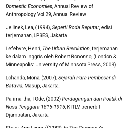
Domestic Economies
, Annual Review of
Anthropology Vol 29, Annual Review
Jellinek, Lea, (1994),
Seperti Roda Beputar
, edisi
terjemahan, LP3ES, Jakarta
Lefebvre, Henri,
The Urban Revolution
, terjemahan
ke dalam Inggris oleh Robert Bononno, (London &
Minneapolis: University of Minnsota Press, 2003)
Lohanda, Mona, (2007),
Sejarah Para Pembesar di
Batavia,
Masup, Jakarta.
Parimartha, I Gde, (2002)
Perdagangan dan Politik di
Nusa Tenggara 1815-1915
, KITLV, penerbit
Djambatan, Jakarta
Stoler, Ann Laura, ((1983),
In The Company’s