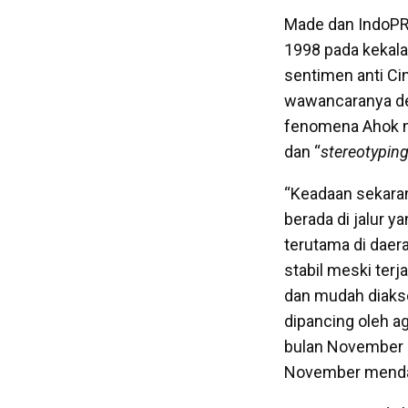
Made dan IndoP
1998 pada kekal
sentimen anti Cin
wawancaranya 
fenomena Ahok m
dan “
stereotypin
“Keadaan sekara
berada di jalur 
terutama di daer
stabil meski ter
dan mudah diakses
dipancing oleh ag
bulan November 2
November menda