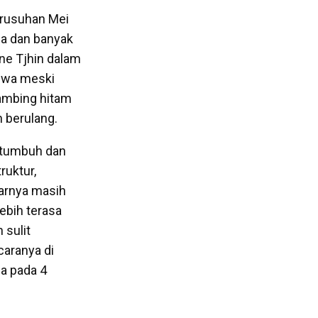
rusuhan Mei
a dan banyak
ine Tjhin dalam
ahwa meski
ambing hitam
n berulang.
 tumbuh dan
ruktur,
sarnya masih
ebih terasa
 sulit
caranya di
a pada 4