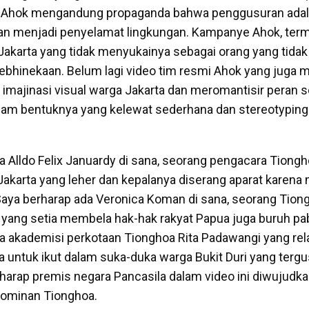
e Ahok mengandung propaganda bahwa penggusuran ada
kan menjadi penyelamat lingkungan. Kampanye Ahok, ter
karta yang tidak menyukainya sebagai orang yang tidak 
kebhinekaan. Belum lagi video tim resmi Ahok yang juga
imajinasi visual warga Jakarta dan meromantisir peran 
lam bentuknya yang kelewat sederhana dan stereotyping (
a Alldo Felix Januardy di sana, seorang pengacara Tiong
karta yang leher dan kepalanya diserang aparat karen
Saya berharap ada Veronica Koman di sana, seorang Tion
 yang setia membela hak-hak rakyat Papua juga buruh pab
a akademisi perkotaan Tionghoa Rita Padawangi yang rela
 untuk ikut dalam suka-duka warga Bukit Duri yang tergus
rharap premis negara Pancasila dalam video ini diwujudka
 dominan Tionghoa.