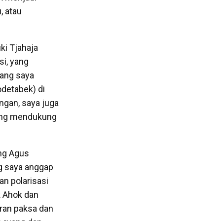
, atau
ki Tjahaja
i, yang
yang saya
detabek) di
ngan, saya juga
yang mendukung
ng Agus
g saya anggap
an polarisasi
k Ahok dan
ran paksa dan