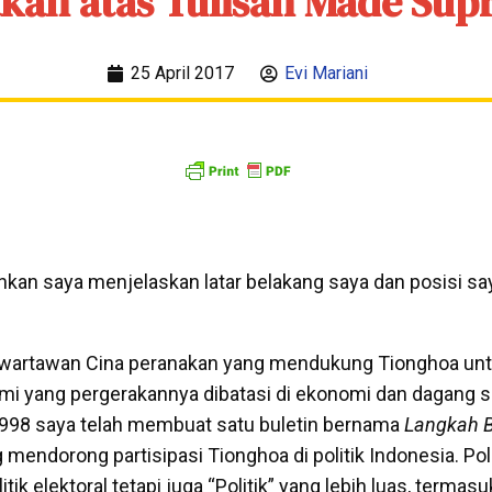
kan atas Tulisan Made Sup
25 April 2017
Evi Mariani
an saya menjelaskan latar belakang saya dan posisi sa
, wartawan Cina peranakan yang mendukung Tionghoa untu
mi yang pergerakannya dibatasi di ekonomi dan dagang 
1998 saya telah membuat satu buletin bernama
Langkah B
 mendorong partisipasi Tionghoa di politik Indonesia. Poli
litik elektoral tetapi juga “Politik” yang lebih luas, terma