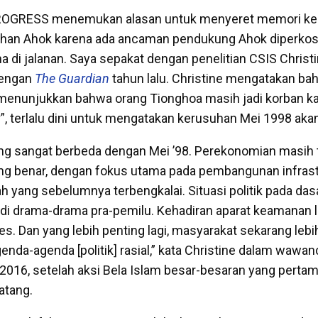
ROGRESS menemukan alasan untuk menyeret memori ke
ahan Ahok karena ada ancaman pendukung Ahok diperkos
a di jalanan. Saya sepakat dengan penelitian CSIS Christ
dengan
The Guardian
tahun lalu. Christine mengatakan b
enunjukkan bahwa orang Tionghoa masih jadi korban k
g
”, terlalu dini untuk mengatakan kerusuhan Mei 1998 aka
ng sangat berbeda dengan Mei ’98. Perekonomian masih
yang benar, dengan fokus utama pada pembangunan infrast
ah yang sebelumnya terbengkalai. Situasi politik pada da
jadi drama-drama pra-pemilu. Kehadiran aparat keamanan l
. Dan yang lebih penting lagi, masyarakat sekarang lebih
enda-agenda [politik] rasial,” kata Christine dalam wawan
016, setelah aksi Bela Islam besar-besaran yang pertam
tang.