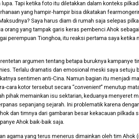
 lupa. Tapi ketika foto itu diletakkan dalam konteks pilkad
rhanaan yang hampir-hampir bisa dikatakan fearmongeri
Maksudnya? Saya harus diam di rumah saja selepas pilkad
a orang yang tampak garis keras pembenci Ahok sebagai
ai perempuan Tionghoa, itu reaksi pertama saya ketika 
erentetan argumen tentang betapa buruknya kampanye t
nies. Terlalu dramatis dan emosional meski saya setuju 
atnya sentimen anti-Cina. Namun bagian itu menjadi ma
ara-cara kotor tersebut secara “
convenient
” menutup mata
ah pihak memainkan isu sektarian, keduanya menyeret 
 terpanas sepanjang sejarah. Ini problematik karena denga
hok dan timnya dari gambaran besar kekacauan pilkada
anye Ahok baik-baik saja.
s dan agama yang terus menerus dimainkan oleh tim Ahok 