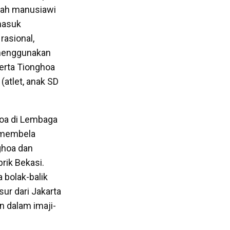
lah manusiawi
masuk
rasional,
 menggunakan
serta Tionghoa
atlet, anak SD
hoa di Lembaga
a membela
ghoa dan
rik Bekasi.
 bolak-balik
ur dari Jakarta
n dalam imaji-