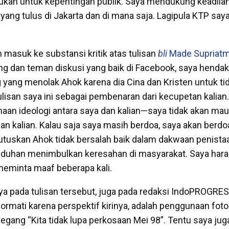
ukan untuk kepentingan publik. Saya mendukung keadila
k yang tulus di Jakarta dan di mana saja. Lagipula KTP sa
 masuk ke substansi kritik atas tulisan
bli
Made Supriat
ng dan teman diskusi yang baik di Facebook, saya hend
 yang menolak Ahok karena dia Cina dan Kristen untuk ti
isan saya ini sebagai pembenaran dari kecupetan kalian.
aan ideologi antara saya dan kalian—saya tidak akan ma
n kalian. Kalau saja saya masih berdoa, saya akan berdoa
tuskan Ahok tidak bersalah baik dalam dakwaan penist
duhan menimbulkan keresahan di masyarakat. Saya hara
 meminta maaf beberapa kali.
aya pada tulisan tersebut, juga pada redaksi IndoPROGRE
hormati karena perspektif kirinya, adalah penggunaan fot
ng “Kita tidak lupa perkosaan Mei 98”. Tentu saya juga 