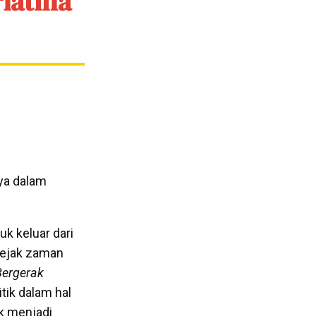
riatma
ya dalam
k keluar dari
sejak zaman
ergerak
tik dalam hal
suk menjadi