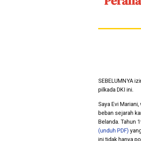
Perana
SEBELUMNYA izink
pilkada DKI ini.
Saya Evi Mariani
beban sejarah ka
Belanda. Tahun 
(unduh PDF)
yang
ini tidak hanya po