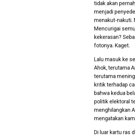
tidak akan pernah
menjadi penyede
menakut-nakuti. 
Mencurigai semu
kekerasan? Sebag
fotonya. Kaget.
Lalu masuk ke s
Ahok, terutama A
terutama meningk
kritik terhadap c
bahwa kedua bel
politik elektoral
menghilangkan A
mengatakan kamp
Di luar kartu ra