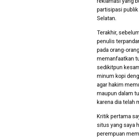
reklamasi yang b
partisipasi publi
Selatan.
Terakhir, sebelum
penulis terpanda
pada orang-orang
memanfaatkan tul
sedikitpun kesam
minum kopi denga
agar hakim memu
maupun dalam tu
karena dia telah
Kritik pertama s
situs yang saya 
perempuan memega