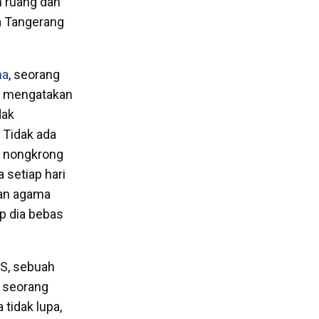
n ruang dan
ya Tangerang
ma
, seorang
ak mengatakan
dak
 Tidak ada
u nongkrong
 setiap hari
aan agama
p dia bebas
SS, sebuah
o seorang
tidak lupa,