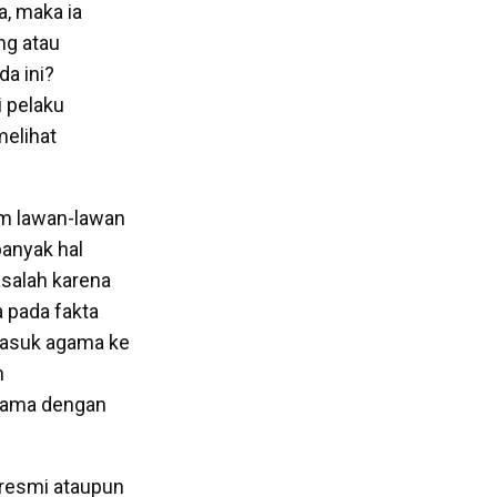
a, maka ia
ng atau
a ini?
 pelaku
melihat
im lawan-lawan
banyak hal
salah karena
 pada fakta
masuk agama ke
n
 sama dengan
(resmi ataupun