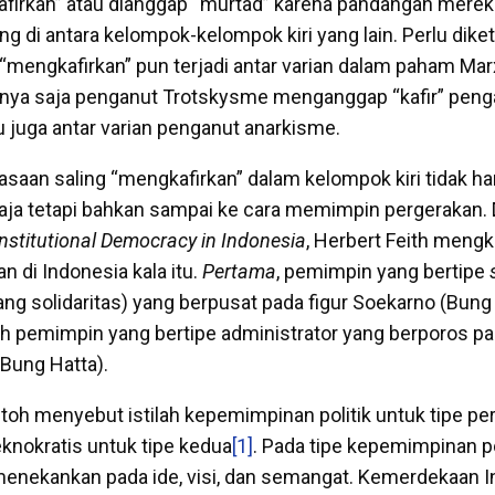
ikafirkan” atau dianggap “murtad” karena pandangan mere
 di antara kelompok-kelompok kiri yang lain. Perlu diket
 “mengkafirkan” pun terjadi antar varian dalam paham Ma
lnya saja penganut Trotskysme menganggap “kafir” peng
u juga antar varian penganut anarkisme.
iasaan saling “mengkafirkan” dalam kelompok kiri tidak h
saja tetapi bahkan sampai ke cara memimpin pergerakan
nstitutional Democracy in Indonesia
, Herbert Feith meng
 di Indonesia kala itu.
Pertama
, pemimpin yang bertipe
ng solidaritas) yang berpusat pada figur Soekarno (Bung
h pemimpin yang bertipe administrator yang berporos pa
Bung Hatta).
oh menyebut istilah kepemimpinan politik untuk tipe pe
nokratis untuk tipe kedua
[1]
. Pada tipe kepemimpinan pol
enekankan pada ide, visi, dan semangat. Kemerdekaan In