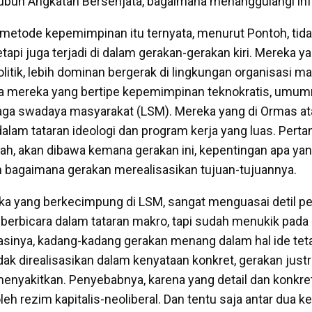
ubuh Angkatan Bersenjata, bagaimana menanggulangi infla
a metode kepemimpinan itu ternyata, menurut Pontoh, tida
etapi juga terjadi di dalam gerakan-gerakan kiri. Mereka y
itik, lebih dominan bergerak di lingkungan organisasi ma
ra mereka yang bertipe kepemimpinan teknokratis, umum
ga swadaya masyarakat (LSM). Mereka yang di Ormas ata
dalam tataran ideologi dan program kerja yang luas. Pert
lah, akan dibawa kemana gerakan ini, kepentingan apa yan
an bagaimana gerakan merealisasikan tujuan-tujuannya.
 yang berkecimpung di LSM, sangat menguasai detil pe
 berbicara dalam tataran makro, tapi sudah menukik pada 
sinya, kadang-kadang gerakan menang dalam hal ide tetap
ndak direalisasikan dalam kenyataan konkret, gerakan jus
enyakitkan. Penyebabnya, karena yang detail dan konkret 
leh rezim kapitalis-neoliberal. Dan tentu saja antar dua k