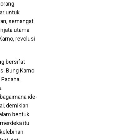
 orang
ar untuk
ahan, semangat
enjata utama
arno, revolusi
g bersifat
is. Bung Karno
. Padahal
a
 bagaimana ide-
ai, demikian
dalam bentuk
 merdeka itu
kelebihan