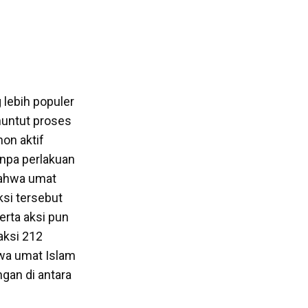
 lebih populer
nuntut proses
on aktif
anpa perlakuan
bahwa umat
ksi tersebut
erta aksi pun
aksi 212
wa umat Islam
gan di antara