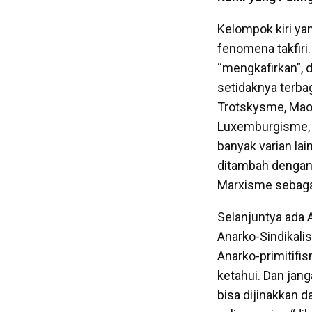
Kelompok kiri ya
fenomena takfiri
“mengkafirkan”, 
setidaknya terba
Trotskysme, Mao
Luxemburgisme, 
banyak varian lai
ditambah dengan
Marxisme sebagai
Selanjuntya ada 
Anarko-Sindikali
Anarko-primitifis
ketahui. Dan jan
bisa dijinakkan d