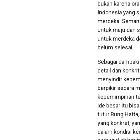
bukan karena oran
Indonesia yang 
merdeka. Semanga
untuk maju dan s
untuk merdeka da
belum selesai.
Sebagai dampakny
detail dan konkri
menyindir kepemi
berpikir secara m
kepemimpinan tek
ide besar itu bis
tutur Bung Hatta
yang konkret, ya
dalam kondisi ke