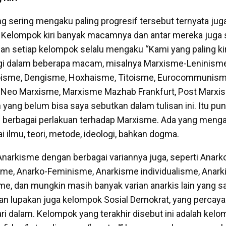
ng sering mengaku paling progresif tersebut ternyata ju
. Kelompok kiri banyak macamnya dan antar mereka juga s
dan setiap kelompok selalu mengaku “Kami yang paling ki
gi dalam beberapa macam, misalnya Marxisme-Leninisme,
isme, Dengisme, Hoxhaisme, Titoisme, Eurocommunism
Neo Marxisme, Marxisme Mazhab Frankfurt, Post Marxis
n yang belum bisa saya sebutkan dalam tulisan ini. Itu pu
 berbagai perlakuan terhadap Marxisme. Ada yang meng
 ilmu, teori, metode, ideologi, bahkan dogma.
Anarkisme dengan berbagai variannya juga, seperti Ana
sme, Anarko-Feminisme, Anarkisme individualisme, Anark
me, dan mungkin masih banyak varian anarkis lain yang sa
gan lupakan juga kelompok Sosial Demokrat, yang percaya
ari dalam. Kelompok yang terakhir disebut ini adalah kel