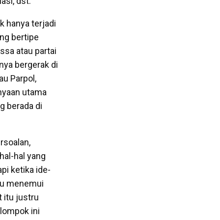
si, dst.
k hanya terjadi
ang bertipe
ssa atau partai
nya bergerak di
u Parpol,
anyaan utama
g berada di
rsoalan,
hal-hal yang
i ketika ide-
tru menemui
itu justru
elompok ini