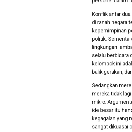
personel dalam t
Konflik antar du
di ranah negara t
kepemimpinan pol
politik. Sementa
lingkungan lemba
selalu berbicara 
kelompok ini ada
balik gerakan, d
Sedangkan mereka
mereka tidak lagi
mikro. Argumenta
ide besar itu he
kegagalan yang m
sangat dikuasai o