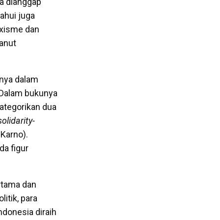
ka dianggap
ahui juga
rxisme dan
anut
anya dalam
. Dalam bukunya
kategorikan dua
solidarity-
 Karno).
da figur
rtama dan
itik, para
donesia diraih