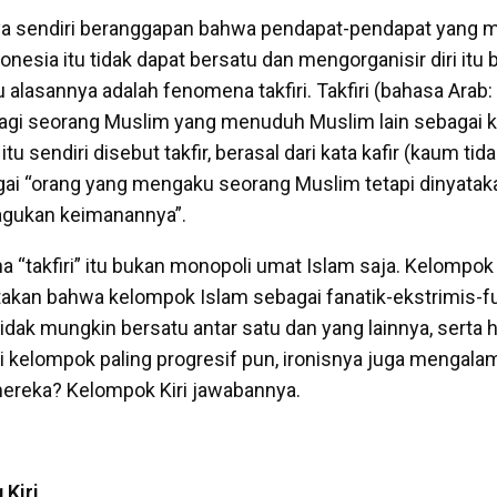
aya sendiri beranggapan bahwa pendapat-pendapat yang 
onesia itu tidak dapat bersatu dan mengorganisir diri itu
asannya adalah fenomena takfiri. Takfiri (bahasa Arab: تكفيري takfīrī)
agi seorang Muslim yang menuduh Muslim lain sebagai ka
tu sendiri disebut takfir, berasal dari kata kafir (kaum tid
ai “orang yang mengaku seorang Muslim tetapi dinyataka
agukan keimanannya”.
 “takfiri” itu bukan monopoli umat Islam saja. Kelompo
takan bahwa kelompok Islam sebagai fanatik-ekstrimis-f
idak mungkin bersatu antar satu dan yang lainnya, serta 
kelompok paling progresif pun, ironisnya juga mengal
mereka? Kelompok Kiri jawabannya.
 Kiri