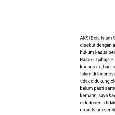
AKSI Bela Islam 
disebut dengan a
hukum kasus peni
Basuki Tjahaja P
khusus itu, bagi
Islam di Indones
tidak didukung o
belum pasti semu
kemarin, saya
ha
di Indonesia tida
umat Islam sendiri