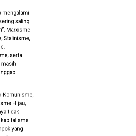
ga mengalami
ering saling
ri”. Marxisme
 Stalinisme,
e,
me, serta
n masih
anggap
rko-Komunisme,
isme Hijau,
ya tidak
 kapitalisme
ompok yang