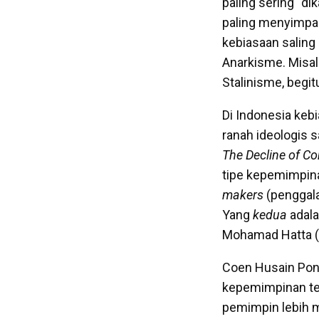
paling sering “d
paling menyimpang
kebiasaan saling
Anarkisme. Misa
Stalinisme, begit
Di Indonesia keb
ranah ideologis 
The Decline of Co
tipe kepemimpinan
makers
(penggala
Yang
kedua
adala
Mohamad Hatta (
Coen Husain Pont
kepemimpinan tek
pemimpin lebih m