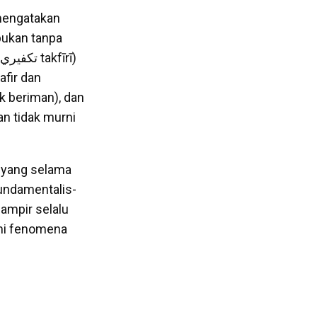
mengatakan
 bukan tanpa
fir dan
ak beriman), dan
n tidak murni
k yang selama
undamentalis-
hampir selalu
ami fenomena