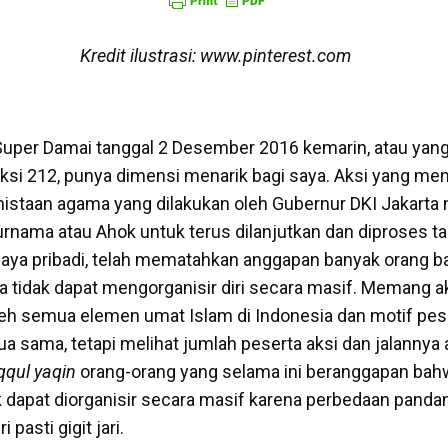
Kredit ilustrasi: www.pinterest.com
Super Damai tanggal 2 Desember 2016 kemarin, atau yang
ksi 212, punya dimensi menarik bagi saya. Aksi yang me
staan agama yang dilakukan oleh Gubernur DKI Jakarta n
urnama atau Ahok untuk terus dilanjutkan dan diproses t
 saya pribadi, telah mematahkan anggapan banyak orang 
ia tidak dapat mengorganisir diri secara masif. Memang a
leh semua elemen umat Islam di Indonesia dan motif pes
a sama, tetapi melihat jumlah peserta aksi dan jalannya 
qqul yaqin
orang-orang yang selama ini beranggapan bah
k dapat diorganisir secara masif karena perbedaan pandan
 pasti gigit jari.