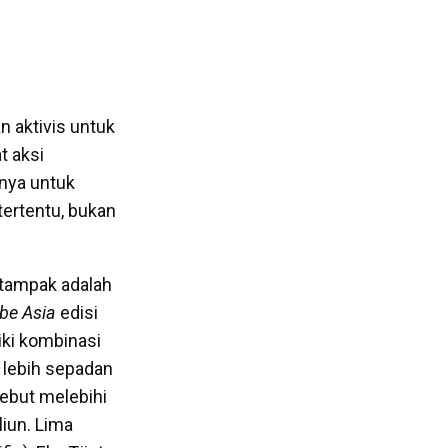
 aktivis untuk
t aksi
nya untuk
tertentu, bukan
 tampak adalah
be Asia
edisi
ki kombinasi
g lebih sepadan
sebut melebihi
liun. Lima