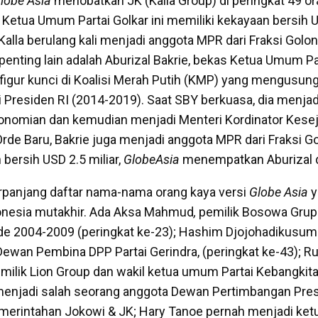
lobe Asia
menobatkan JK (Kalla Group) di peringkat 49 ora
 Ketua Umum Partai Golkar ini memiliki kekayaan bersih U
Kalla berulang kali menjadi anggota MPR dari Fraksi Golo
a penting lain adalah Aburizal Bakrie, bekas Ketua Umum Pa
figur kunci di Koalisi Merah Putih (KMP) yang mengusu
 Presiden RI (2014-2019). Saat SBY berkuasa, dia menjad
onomian dan kemudian menjadi Menteri Kordinator Kese
Orde Baru, Bakrie juga menjadi anggota MPR dari Fraksi G
bersih USD 2.5 miliar,
GlobeAsia
menempatkan Aburizal di
rpanjang daftar nama-nama orang kaya versi
Globe Asia
y
donesia mutakhir. Ada Aksa Mahmud
,
pemilik Bosowa Grup
e 2004-2009 (peringkat ke-23); Hashim Djojohadikusumo
Dewan Pembina DPP Partai Gerindra, (peringkat ke-43); Ru
pemilik Lion Group dan wakil ketua umum Partai Kebangki
menjadi salah seorang anggota Dewan Pertimbangan Pre
merintahan Jokowi & JK; Hary Tanoe pernah menjadi ket