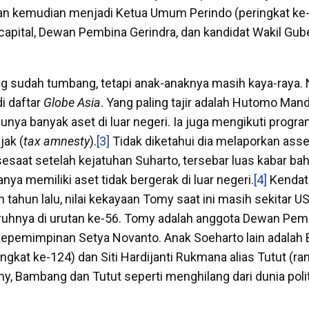
an kemudian menjadi Ketua Umum Perindo (peringkat ke-
capital, Dewan Pembina Gerindra, dan kandidat Wakil Gub
 sudah tumbang, tetapi anak-anaknya masih kaya-raya
i daftar
Globe Asia
. Yang paling tajir adalah Hutomo Mand
ya banyak aset di luar negeri. Ia juga mengikuti progr
ak (
tax amnesty
).
[3]
Tidak diketahui dia melaporkan asse
, sesaat setelah kejatuhan Suharto, tersebar luas kabar 
ya memiliki aset tidak bergerak di luar negeri.
[4]
Kendat
 tahun lalu, nilai kekayaan Tomy saat ini masih sekitar US
hnya di urutan ke-56. Tomy adalah anggota Dewan Pemb
kepemimpinan Setya Novanto. Anak Soeharto lain adala
ngkat ke-124) dan Siti Hardijanti Rukmana alias Tutut (ra
my, Bambang dan Tutut seperti menghilang dari dunia poli