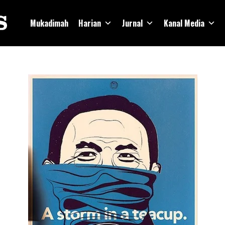
Mukadimah
Harian
Jurnal
Kanal Media