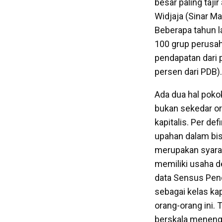
besar paling taji
Widjaja (Sinar M
Beberapa tahun l
100 grup perusaha
pendapatan dari 
persen dari PDB).
Ada dua hal pokok
bukan sekedar or
kapitalis. Per de
upahan dalam bis
merupakan syarat
memiliki usaha de
data Sensus Pend
sebagai kelas kap
orang-orang ini. T
berskala menenga