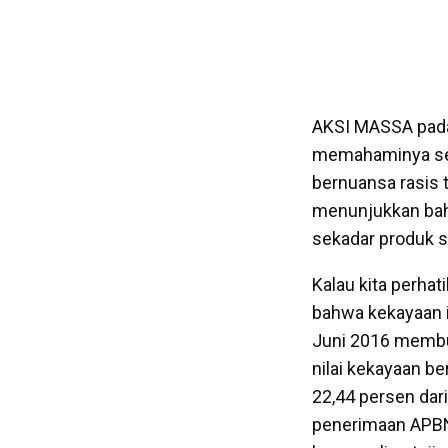
AKSI MASSA pada 
memahaminya secar
bernuansa rasis 
menunjukkan bahw
sekadar produk s
Kalau kita perha
bahwa kekayaan i
Juni 2016 membua
nilai kekayaan be
22,44 persen dari
penerimaan APBN-