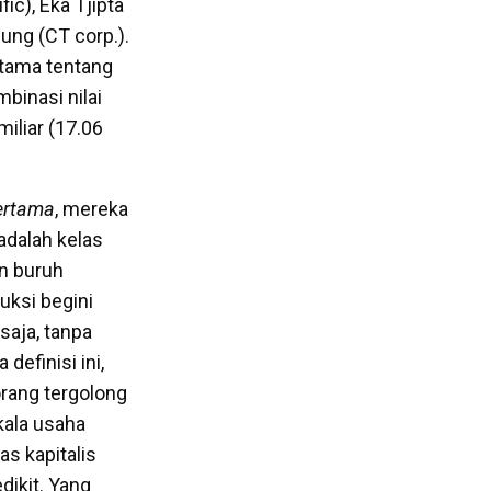
ic), Eka Tjipta
ung (CT corp.).
tama tentang
binasi nilai
iliar (17.06
ertama
, mereka
adalah kelas
an buruh
uksi begini
saja, tanpa
definisi ini,
orang tergolong
kala usaha
as kapitalis
dikit. Yang