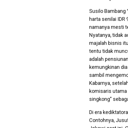
Susilo Bambang 
harta senilai IDR
namanya mesti te
Nyatanya, tidak 
majalah bisnis i
tentu tidak muncu
adalah pensiunan
kemungkinan dia h
sambil mengemon
Kabarnya, setela
komisaris utama 
singkong” sebaga
Di era kediktator
Contohnya, Jusuf