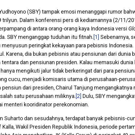
Yudhoyono (SBY) tampak emosi menanggapi rumor bahwa
 9 trilyun. Dalam konferensi pers di kediamannya (2/11/201
rpampang di antara orang-orang kaya Indonesia versi
Gl
ada. SBY menganggap tuduhan itu fitnah.
[1]
Sebenarnya, se
tu menyusun peringkat kekayaan para pebisnis Indonesia
l. Karena, dia bukan pebisnis atau pensiunan dari dunia bi
 tentara dan pensiunan presiden. Kalau memasuki dunia b
anya mengikuti jalur tidak berkeringat dari para pensiun
g cucu, menjadi komisaris utama di perusahaan-perusa
h pensiun dari presiden, Chairul Tanjung mengangkatnya
salah satu perusahaan miliknya.
[2]
Dulu, SBY mengangkat
i menteri kooridinator perekonomian.
an Suharto dan sesudahnya, terdapat banyak pebisnis-cum 
 Kalla, Wakil Presiden Republik Indonesia, periode pert