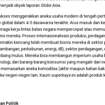
 menjadi obyek laporan
Globe Asia
.
sukses menggerakkan aneka usaha modern di tengah pe
 global dalam 4-5 dasawarsa terakhir. Arus masuk dan kel
tenaga kerja lintas batas negara mempercepat atau mem
is mereka. Proses internasionalisasi produksi, perdaga
makin kencang telah membuat bisnis mereka di sektor 
ambangan, perkebunan, energi, dll), sektor perdagangan, 
bang mulus. Mereka bisa membangun imperium usaha b
nologi, dan barang-barang konsumsi yang mengalir dari ne
a memasarkan aneka komoditas (akhir maupun bahan bak
ke negeri-negeri lain. Kaum superkaya ini adalah produk 
an Politik