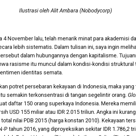
Ilustrasi oleh Alit Ambara (Nobodycorp)
4 November lalu, telah menarik minat para akademisi dan
a lebih sistematis. Dalam tulisan ini, saya ingin meliha
tersebut dalam hubungannya dengan kapitalisme. Tujuan
a rasisme itu muncul dalam kondisi-kondisi struktural 
entimen identitas semata.
tikan potret persebaran kekayaan di Indonesia, maka yang
tu semakin terkonsentrasi di tangan segelintir orang.
Glo
t daftar 150 orang superkaya Indonesia. Mereka memili
rsih USD 155 miliar atau IDR 2.015 triliun. Angka ini kuran
 total nilai PDB 2015 (harga konstan 2010). Kekayaan ter
P tahun 2016, yang diproyeksikan sekitar IDR 1.786,2 tri