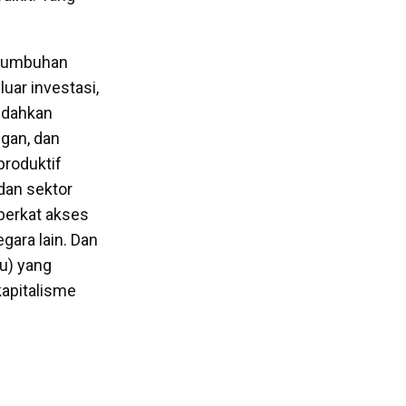
rtumbuhan
uar investasi,
udahkan
ngan, dan
produktif
dan sektor
erkat akses
gara lain. Dan
u) yang
kapitalisme