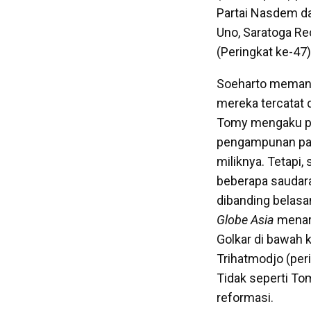
Partai Nasdem d
Uno, Saratoga Re
(Peringkat ke-47)
Soeharto memang
mereka tercatat d
Tomy mengaku pun
pengampunan paj
miliknya. Tetapi
beberapa saudaran
dibanding belasan
Globe Asia
menaru
Golkar di bawah 
Trihatmodjo (peri
Tidak seperti To
reformasi.