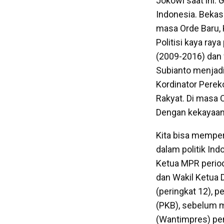
Jokowi saat ini.
G
Indonesia. Bekas
masa Orde Baru, 
Politisi kaya ray
(2009-2016) dan 
Subianto menjadi
Kordinator Perek
Rakyat. Di masa 
Dengan kekayaan 
Kita bisa mempe
dalam politik In
Ketua MPR period
dan Wakil Ketua 
(peringkat 12), 
(PKB), sebelum 
(Wantimpres) pe