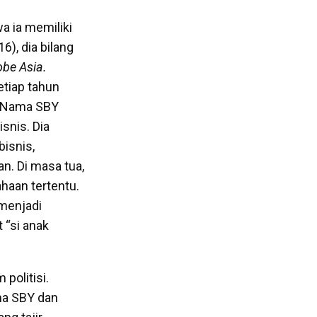
 ia memiliki
6), dia bilang
obe Asia.
tiap tahun
. Nama SBY
snis. Dia
isnis,
an. Di masa tua,
haan tertentu.
 menjadi
 “si anak
politisi.
ama SBY dan