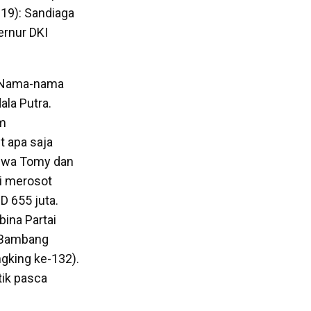
19): Sandiaga
ernur DKI
. Nama-nama
ala Putra.
am
t apa saja
bahwa Tomy dan
i merosot
D 655 juta.
ina Partai
h Bambang
ngking ke-132).
tik pasca