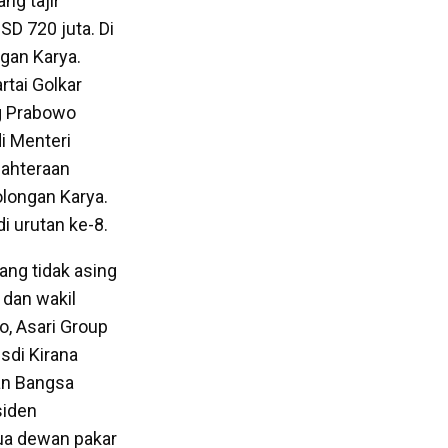
ng tajir
SD 720 juta. Di
ngan Karya.
rtai Golkar
ng Prabowo
i Menteri
jahteraan
olongan Karya.
 urutan ke-8.
ang tidak asing
 dan wakil
, Asari Group
sdi Kirana
tan Bangsa
siden
ua dewan pakar